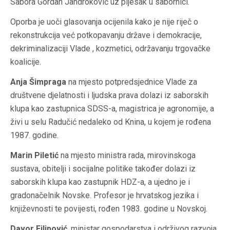
Sabora Gordan Jandroković uz pljesak u sabornici.
Oporba je uoči glasovanja ocijenila kako je nije riječ o
rekonstrukcija već potkopavanju države i demokracije,
dekriminalizaciji Vlade , kozmetici, održavanju trgovačke
koalicije.
Anja Šimpraga
na mjesto potpredsjednice Vlade za
društvene djelatnosti i ljudska prava dolazi iz saborskih
klupa kao zastupnica SDSS-a, magistrica je agronomije, a
živi u selu Radučić nedaleko od Knina, u kojem je rođena
1987. godine.
Marin Piletić
na mjesto ministra rada, mirovinskoga
sustava, obitelji i socijalne politike također dolazi iz
saborskih klupa kao zastupnik HDZ-a, a ujedno je i
gradonačelnik Novske. Profesor je hrvatskog jezika i
književnosti te povijesti, rođen 1983. godine u Novskoj.
Davor Filipović
, ministar gospodarstva i održivog razvoja,