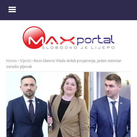
Home
Vijesti
Novi članovi Vlade dobili povjerenje, jedan ministar
zaradio pljesak