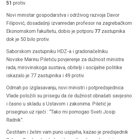
51
protiv.
Novi ministar gospodarstva i održivog razvoja Davor
Filipović, dosadašnji izvanredan profesor na zagrebačkom
Ekonomskom fakultetu, dobio je potporu
77
zastupnika
dok je 50 bilo protiv.
Saborskom zastupniku HDZ-a i gradonačelniku
Novske Marinu Piletiću povjerenje za dužnost ministra
rada, mirovinskoga sustava, obitelji i socijalne politike
iskazalo je 77 zastupnika i 49 protiv.
Odmah po izglasavanju, novi ministri i potpredsjednica
Vlade položili su prisegu da će dužnost obnašati savjesno
i časno u skladu s Ustavom i zakonima. Piletić je
prisegnuo uz riječi : “Tako mi pomogao Sveti Josip
Radnik”.
Čestitam i želim vam puno uspjeha, kazao je predsjednik