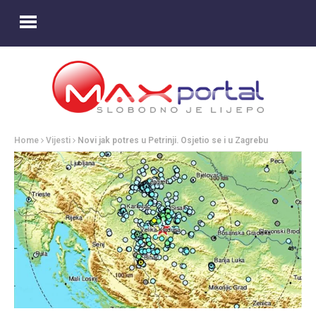
Home
Vijesti
Novi jak potres u Petrinji. Osjetio se i u Zagrebu