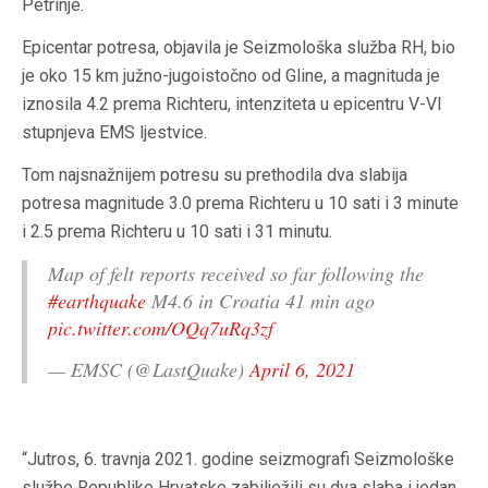
Petrinje.
Epicentar potresa, objavila je Seizmološka služba RH, bio
je oko 15 km južno-jugoistočno od Gline, a magnituda je
iznosila 4.2 prema Richteru, intenziteta u epicentru V-VI
stupnjeva EMS ljestvice.
Tom najsnažnijem potresu su prethodila dva slabija
potresa magnitude 3.0 prema Richteru u 10 sati i 3 minute
i 2.5 prema Richteru u 10 sati i 31 minutu.
Map of felt reports received so far following the
#earthquake
M4.6 in Croatia 41 min ago
pic.twitter.com/OQq7uRq3zf
— EMSC (@LastQuake)
April 6, 2021
“Jutros, 6. travnja 2021. godine seizmografi Seizmološke
službe Republike Hrvatske zabilježili su dva slaba i jedan