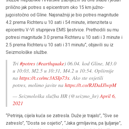
prilično jak potres s epicentrom oko 15 km južno-
jugoistočno od Gline. Najsnažniji je bio potres magnitude
4.2 prema Richteru u 10 sati i 54 minute, intenziteta u
epicentru V-VI stupnjeva EMS ljestvice. Prethodili su mu
potresi magnitude 3.0 prema Richteru u 10 sati i 3 minute i
2.5 prema Richteru u 10 sati i 31 minutu”, objavili su iz
Seizmološke službe.
Tri
#potres
(
#earthquake
) 06.04. kod Gline, M3.0
u 10:03, M2.5 u 10:31, M4.2 u 10:54. Opširnije
na
https://t.co/mc3ASIp73x
. Ako ste osjetili
potres, molimo javite na
https://t.co/RJDaIJlwpM
— Seizmološka služba HR (@seizmo_hr)
April 6,
2021
“Petrinja, cijela kuća se zatresla. Duže je trajalo”, “Sve se
zatreslo”, “Dosta se osjetio”, “Jaka grmljavina, pa ljuljanje”,