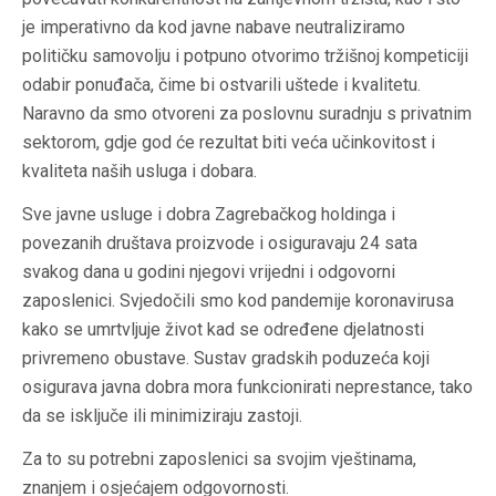
je imperativno da kod javne nabave neutraliziramo
političku samovolju i potpuno otvorimo tržišnoj kompeticiji
odabir ponuđača, čime bi ostvarili uštede i kvalitetu.
Naravno da smo otvoreni za poslovnu suradnju s privatnim
sektorom, gdje god će rezultat biti veća učinkovitost i
kvaliteta naših usluga i dobara.
Sve javne usluge i dobra Zagrebačkog holdinga i
povezanih društava proizvode i osiguravaju 24 sata
svakog dana u godini njegovi vrijedni i odgovorni
zaposlenici. Svjedočili smo kod pandemije koronavirusa
kako se umrtvljuje život kad se određene djelatnosti
privremeno obustave. Sustav gradskih poduzeća koji
osigurava javna dobra mora funkcionirati neprestance, tako
da se isključe ili minimiziraju zastoji.
Za to su potrebni zaposlenici sa svojim vještinama,
znanjem i osjećajem odgovornosti.