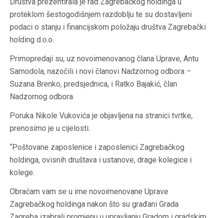
Društva prezentirala je rad Zagrebačkog holdinga u
proteklom šestogodišnjem razdoblju te su dostavljeni
podaci o stanju i financijskom položaju društva Zagrebački
holding d.o.o.
Primopredaji su, uz novoimenovanog člana Uprave, Antu
Samodola, nazočili i novi članovi Nadzornog odbora –
Suzana Brenko, predsjednica, i Ratko Bajakić, član
Nadzornog odbora.
Poruka Nikole Vukovića je objavljena na stranici tvrtke,
prenosimo je u cijelosti.
“Poštovane zaposlenice i zaposlenici Zagrebačkog
holdinga, ovisnih društava i ustanove, drage kolegice i
kolege.
Obraćam vam se u ime novoimenovane Uprave
Zagrebačkog holdinga nakon što su građani Grada
Zagreba izabrali promjenu u upravljanju Gradom i gradskim