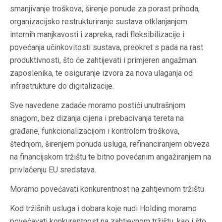
smanjivanje troškova, širenje ponude za porast prihoda,
organizacijsko restrukturiranje sustava otklanjanjem
internih manjkavosti i zapreka, radi fleksibilizacije i
povećanja učinkovitosti sustava, preokret s pada na rast
produktivnosti, što će zahtijevati i primjeren angažman
zaposlenika, te osiguranje izvora za nova ulaganja od
infrastrukture do digitalizacije.
Sve navedene zadaće moramo postići unutrašnjom
snagom, bez dizanja cijena i prebacivanja tereta na
građane, funkcionalizacijom i kontrolom troškova,
štednjom, širenjem ponuda usluga, refinanciranjem obveza
na financijskom tržištu te bitno povećanim angažiranjem na
privlačenju EU sredstava.
Moramo povećavati konkurentnost na zahtjevnom tržištu
Kod tržišnih usluga i dobara koje nudi Holding moramo
povećavati konkurentnost na zahtjevnom tržištu, kao i što