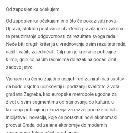
Od zaposlenika očekujem….
Od zaposlenika očekujem ono što će pokazivati nova
Uprava, striktno poštivanje utvrđenih pravila igre i zakona
te preuzimanje odgovornosti za rezultate svoga rada.
Neće biti drugih kriterija u vrednovanju osim rezultata rada,
naših, vaših, zajedničkih. Cilj nam je kreiranje poticajne
klime, gdje će našim radnicima dolazak na posao činiti
zadovoljstvo.
Vjerujem da ćemo zajedno uspjeti redizajnirati naš sustav
da bude osjetno učinkovitiji u podizanju kvalitete života
građana Zagreba, kao europske metropole ugodne za
život u svim segmentima od stanovanja do kulture, u
kreiranju poticajnog okruženja za razvoj poduzetničkih
inicijativa i inovacija, koje će potaknuti novi ekonomski
procvat Grada, od zelene ekonomije do modernih
znanstveno-tehnoloških postignuća.