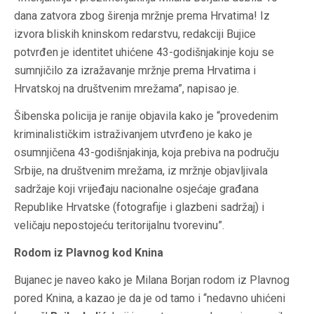
dana zatvora zbog širenja mržnje prema Hrvatima! Iz
izvora bliskih kninskom redarstvu, redakciji Bujice
potvrđen je identitet uhićene 43-godišnjakinje koju se
sumnjičilo za izražavanje mržnje prema Hrvatima i
Hrvatskoj na društvenim mrežama”, napisao je.
Šibenska policija je ranije objavila kako je “provedenim
kriminalističkim istraživanjem utvrđeno je kako je
osumnjičena 43-godišnjakinja, koja prebiva na području
Srbije, na društvenim mrežama, iz mržnje objavljivala
sadržaje koji vrijeđaju nacionalne osjećaje građana
Republike Hrvatske (fotografije i glazbeni sadržaj) i
veličaju nepostojeću teritorijalnu tvorevinu”.
Rodom iz Plavnog kod Knina
Bujanec je naveo kako je Milana Borjan rodom iz Plavnog
pored Knina, a kazao je da je od tamo i “nedavno uhićeni