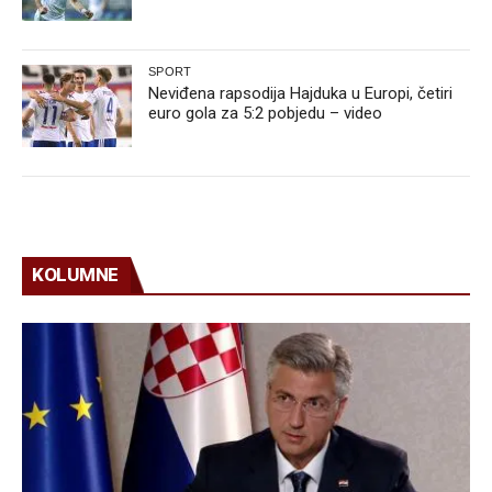
SPORT
Neviđena rapsodija Hajduka u Europi, četiri
euro gola za 5:2 pobjedu – video
KOLUMNE