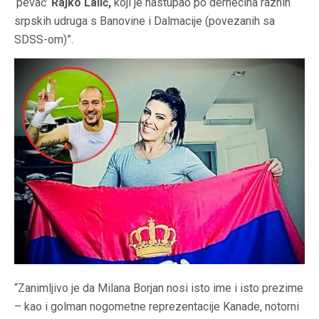
‘pevač’
Rajko Lalić,
koji je nastupao po dernecina raznih
srpskih udruga s Banovine i Dalmacije (povezanih sa
SDSS-om)”.
“Zanimljivo je da Milana Borjan nosi isto ime i isto prezime
– kao i golman nogometne reprezentacije Kanade, notorni