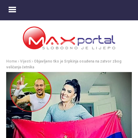
Home
Vijesti
Objavljeno tko je Srpkinja osuđena na zatvor zbog
veličanja četnika