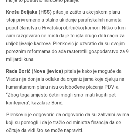
mu je to postavio naručeno pitanje.
Krešu Beljaka (HSS)
pitao je zašto u akcijskom planu
stoji privremeno a stalno ukidanje parafiskalnih nameta
poput članstva u Hrvatskoj obrtničkoj komori. Nitko s kim
sam razgovarao ne misli da je to išta drugo doli način za
uhljebljivanje kadrova. Plenković je uzvratio da su svojim
poreznim reformama do ada rasteretili gospodarstvo za 9
milijardi kuna.
Rada Borić (Nova ljevica)
pitala je kako je moguće da
Vlada nije donijela odluka da organizijama koje djeluju na
humanitarnom planu nisu oslobođene plaćanja PDV-a.
“Zbog toga umjesto četiri mogli smo imati kupiti pet
kontejnera”, kazala je Borić.
Plenković je odgovorio da odgovorio da su zahvalni svima
koji su pomogli i da je tražio od ministra financija da se
očituje da vidi što se može napraviti.