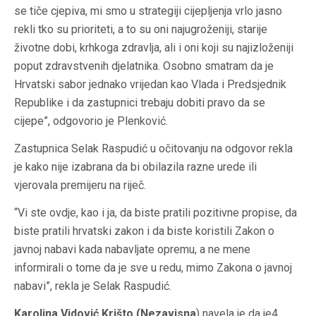
se tiče cjepiva, mi smo u strategiji cijepljenja vrlo jasno
rekli tko su prioriteti, a to su oni najugroženiji, starije
životne dobi, krhkoga zdravlja, ali i oni koji su najizloženiji
poput zdravstvenih djelatnika. Osobno smatram da je
Hrvatski sabor jednako vrijedan kao Vlada i Predsjednik
Republike i da zastupnici trebaju dobiti pravo da se
cijepe”, odgovorio je Plenković.
Zastupnica Selak Raspudić u očitovanju na odgovor rekla
je kako nije izabrana da bi obilazila razne urede ili
vjerovala premijeru na riječ.
“Vi ste ovdje, kao i ja, da biste pratili pozitivne propise, da
biste pratili hrvatski zakon i da biste koristili Zakon o
javnoj nabavi kada nabavljate opremu, a ne mene
informirali o tome da je sve u redu, mimo Zakona o javnoj
nabavi”, rekla je Selak Raspudić.
Karolina Vidović Krišto (Nezavisna
) navela je da je4.