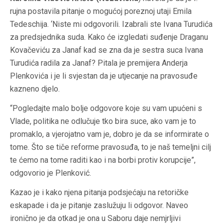
rujna postavila pitanje o mogućoj poreznoj utaji Emila
Tedeschija. ‘Niste mi odgovorili. Izabrali ste Ivana Turudića
za predsjednika suda. Kako će izgledati suđenje Draganu
Kovačeviću za Janaf kad se zna da je sestra suca Ivana
Turudića radila za Janaf? Pitala je premijera Anderja
Plenkovića i je li svjestan da je utjecanje na pravosuđe
kazneno djelo.
“Pogledajte malo bolje odgovore koje su vam upućeni s
Vlade, politika ne odlučuje tko bira suce, ako vam je to
promaklo, a vjerojatno vam je, dobro je da se informirate o
tome. Što se tiče reforme pravosuđa, to je naš temeljni cilj
te ćemo na tome raditi kao i na borbi protiv korupcije”,
odgovorio je Plenković.
Kazao je i kako njena pitanja podsjećaju na retoričke
eskapade i da je pitanje zaslužuju li odgovor. Naveo
ironično je da otkad je ona u Saboru daje nemjrljivi