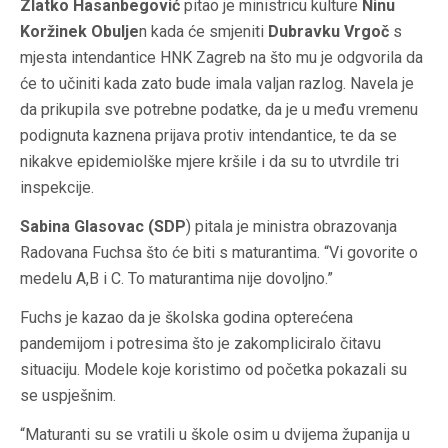
Zlatko Hasanbegović
pitao je ministricu kulture
Ninu
Koržinek Obulje
n kada će smjeniti
Dubravku Vrgoč
s
mjesta intendantice HNK Zagreb na što mu je odgvorila da
će to učiniti kada zato bude imala valjan razlog. Navela je
da prikupila sve potrebne podatke, da je u među vremenu
podignuta kaznena prijava protiv intendantice, te da se
nikakve epidemiolške mjere kršile i da su to utvrdile tri
inspekcije.
Sabina Glasovac (SDP
) pitala je ministra obrazovanja
Radovana Fuchsa što će biti s maturantima. “Vi govorite o
medelu A,B i C. To maturantima nije dovoljno.”
Fuchs je kazao da je školska godina opterećena
pandemijom i potresima što je zakompliciralo čitavu
situaciju. Modele koje koristimo od početka pokazali su
se uspješnim.
“Maturanti su se vratili u škole osim u dvijema županija u