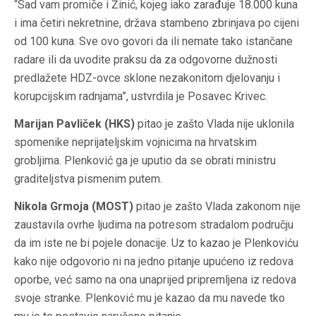
“Sad vam promiče i Žinić, kojeg iako zarađuje 18.000 kuna
i ima četiri nekretnine, država stambeno zbrinjava po cijeni
od 100 kuna. Sve ovo govori da ili nemate tako istančane
radare ili da uvodite praksu da za odgovorne dužnosti
predlažete HDZ-ovce sklone nezakonitom djelovanju i
korupcijskim radnjama”, ustvrdila je Posavec Krivec.
Marijan Pavliček (HKS)
pitao je zašto Vlada nije uklonila
spomenike neprijateljskim vojnicima na hrvatskim
grobljima. Plenković ga je uputio da se obrati ministru
graditeljstva pismenim putem.
Nikola Grmoja (MOST)
pitao je zašto Vlada zakonom nije
zaustavila ovrhe ljudima na potresom stradalom području
da im iste ne bi pojele donacije. Uz to kazao je Plenkoviću
kako nije odgovorio ni na jedno pitanje upućeno iz redova
oporbe, već samo na ona unaprijed pripremljena iz redova
svoje stranke. Plenković mu je kazao da mu navede tko