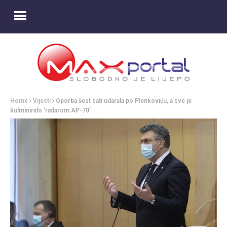
Home
Vijesti
Oporba šest sati udarala po Plenkoviću, a sve je
kulminiralo ‘radarom AP-70’