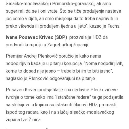
Sisačko-moslavačkoj i Primorsko-goranskoj, ali smo
sugerirali da se i oni vrate. Što se tiče produljenja nastave
još ćemo vidjeti, ali smo mišljenja da to treba napraviti ili
preko vikenda ili produljem tjedna u ljeto”, kazao je Fuchs.
Ivane Posavec Krivec (SDP)
prozvala je HDZ da
predvodi korupciju u Zagrebačkoj županiji.
Premijer Andrej Plenković poručio je kako nema
nedodirljivih kada je u pitanju korupcija. “Nema nedodirljivih,
kome to dosad nije jasno – trebalo bi im to biti jasno”,
naglasio je Plenković odgovarajući na pitanje
Posavec Krivec podsjetila je i na nedavne Plenkovićeve
tvrdnje o tome kako ima “istančane radare” te ga podsjetila
na slučajeve u kojima su istaknuti članovi HDZ promakli
ispod tog radara, kao i na slučaj sisačko-moslavačkog
župana Ive Žinića.