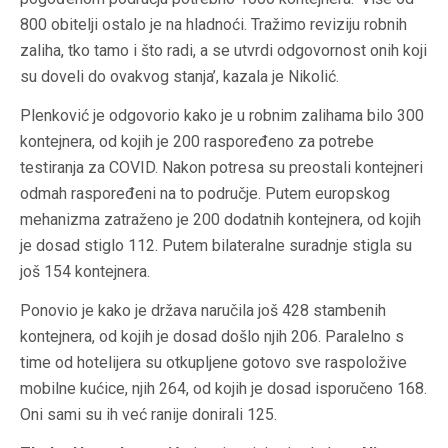
800 obitelji ostalo je na hladnoći. Tražimo reviziju robnih
zaliha, tko tamo i što radi, a se utvrdi odgovornost onih koji
su doveli do ovakvog stanja’, kazala je Nikolić.
Plenković je odgovorio kako je u robnim zalihama bilo 300
kontejnera, od kojih je 200 raspoređeno za potrebe
testiranja za COVID. Nakon potresa su preostali kontejneri
odmah raspoređeni na to područje. Putem europskog
mehanizma zatraženo je 200 dodatnih kontejnera, od kojih
je dosad stiglo 112. Putem bilateralne suradnje stigla su
još 154 kontejnera.
Ponovio je kako je država naručila još 428 stambenih
kontejnera, od kojih je dosad došlo njih 206. Paralelno s
time od hotelijera su otkupljene gotovo sve raspoložive
mobilne kućice, njih 264, od kojih je dosad isporučeno 168.
Oni sami su ih već ranije donirali 125.