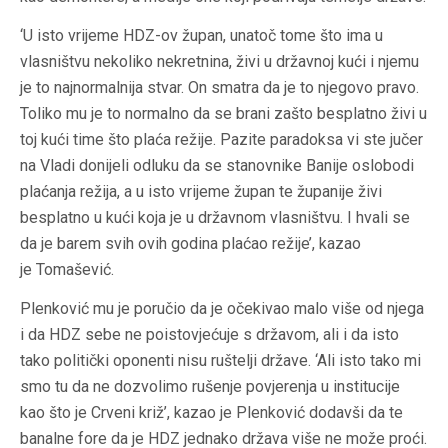
‘U isto vrijeme HDZ-ov župan, unatoč tome što ima u
vlasništvu nekoliko nekretnina, živi u državnoj kući i njemu
je to najnormalnija stvar. On smatra da je to njegovo pravo.
Toliko mu je to normalno da se brani zašto besplatno živi u
toj kući time što plaća režije. Pazite paradoksa vi ste jučer
na Vladi donijeli odluku da se stanovnike Banije oslobodi
plaćanja režija, a u isto vrijeme župan te županije živi
besplatno u kući koja je u državnom vlasništvu. I hvali se
da je barem svih ovih godina plaćao režije’, kazao
je Tomašević.
Plenković mu je poručio da je očekivao malo više od njega
i da HDZ sebe ne poistovjećuje s državom, ali i da isto
tako politički oponenti nisu ruštelji države. ‘Ali isto tako mi
smo tu da ne dozvolimo rušenje povjerenja u institucije
kao što je Crveni križ’, kazao je Plenković dodavši da te
banalne fore da je HDZ jednako država više ne može proći.