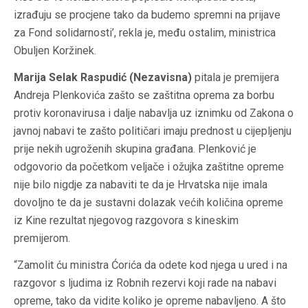
izrađuju se procjene tako da budemo spremni na prijave
za Fond solidarnosti’, rekla je, među ostalim, ministrica
Obuljen Koržinek.
Marija Selak Raspudić (Nezavisna)
pitala je premijera
Andreja Plenkovića zašto se zaštitna oprema za borbu
protiv koronavirusa i dalje nabavlja uz iznimku od Zakona o
javnoj nabavi te zašto političari imaju prednost u cijepljenju
prije nekih ugroženih skupina građana. Plenković je
odgovorio da početkom veljače i ožujka zaštitne opreme
nije bilo nigdje za nabaviti te da je Hrvatska nije imala
dovoljno te da je sustavni dolazak većih količina opreme
iz Kine rezultat njegovog razgovora s kineskim
premijerom.
“Zamolit ću ministra Ćorića da odete kod njega u ured i na
razgovor s ljudima iz Robnih rezervi koji rade na nabavi
opreme, tako da vidite koliko je opreme nabavljeno. A što