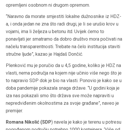
opremljeni osobnom ni drugom opremom.
“Naravno da morate smjestiti lokalne dužnosnike iz HDZ-
a, i onda jedan ne zna što radi drugi, je li se urušio krov u
vojarni, ima li željeza u betonu itd. Uvijek ćemo to
ponavljati jer smatramo da dobro društvo mora počivati na
načelu transparentnosti. Trebate na čelo institucija staviti
stručne ljude”, kazao je Hajdaš Dončić.
Plenković mu je poručio da u 4,5 godine, koliko je HDZ na
vlasti, nema područja na kojem nije učinio više nego što je
to napravio SDP dok je bio na vlasti. Ponovio je kako se u
doba pandemije pokazala snaga države. “U godini koja je
iza nas pokazali smo što država sve može napraviti u
nepredviđenim okolnostima za svoje građane”, naveo je
premijer.
Romana Nikolić (SDP
) navela je kako je terenu u potresu
pogođenom području potrebno 1000 kontejnera. ‘Više od