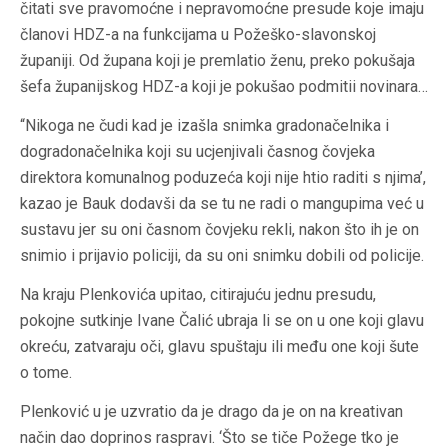
čitati sve pravomoćne i nepravomoćne presude koje imaju
članovi HDZ-a na funkcijama u Požeško-slavonskoj
županiji. Od župana koji je premlatio ženu, preko pokušaja
šefa županijskog HDZ-a koji je pokušao podmitii novinara…
“Nikoga ne čudi kad je izašla snimka gradonačelnika i
dogradonačelnika koji su ucjenjivali časnog čovjeka
direktora komunalnog poduzeća koji nije htio raditi s njima’,
kazao je Bauk dodavši da se tu ne radi o mangupima već u
sustavu jer su oni časnom čovjeku rekli, nakon što ih je on
snimio i prijavio policiji, da su oni snimku dobili od policije.
Na kraju Plenkovića upitao, citirajuću jednu presudu,
pokojne sutkinje Ivane Čalić ubraja li se on u one koji glavu
okreću, zatvaraju oči, glavu spuštaju ili među one koji šute
o tome.
Plenković u je uzvratio da je drago da je on na kreativan
način dao doprinos raspravi. ‘Što se tiče Požege tko je