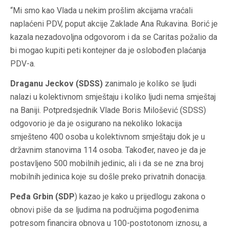
“Mi smo kao Vlada u nekim prošlim akcijama vraćali
naplaćeni PDV, poput akcije Zaklade Ana Rukavina. Borić je
kazala nezadovoljna odgovorom i da se Caritas požalio da
bi mogao kupiti peti kontejner da je oslobođen plaćanja
PDV-a.
Draganu Jeckov (SDSS)
zanimalo je koliko se ljudi
nalazi u kolektivnom smještaju i koliko ljudi nema smještaj
na Baniji. Potpredsjednik Vlade Boris Milošević (SDSS)
odgovorio je da je osigurano na nekoliko lokacija
smješteno 400 osoba u kolektivnom smještaju dok je u
državnim stanovima 114 osoba. Također, naveo je da je
postavljeno 500 mobilnih jedinic, ali i da se ne zna broj
mobilnih jedinica koje su došle preko privatnih donacija.
Peđa Grbin (SDP
) kazao je kako u prijedlogu zakona o
obnovi piše da se ljudima na područjima pogođenima
potresom financira obnova u 100-postotonom iznosu, a