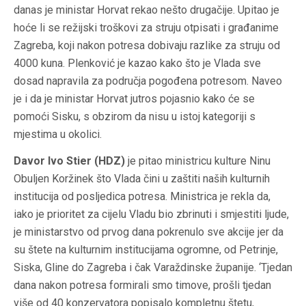
danas je ministar Horvat rekao nešto drugačije. Upitao je
hoće li se režijski troškovi za struju otpisati i građanime
Zagreba, koji nakon potresa dobivaju razlike za struju od
4000 kuna. Plenković je kazao kako što je Vlada sve
dosad napravila za područja pogođena potresom. Naveo
je i da je ministar Horvat jutros pojasnio kako će se
pomoći Sisku, s obzirom da nisu u istoj kategoriji s
mjestima u okolici.
Davor Ivo Stier (HDZ)
je pitao ministricu kulture Ninu
Obuljen Koržinek što Vlada čini u zaštiti naših kulturnih
institucija od posljedica potresa. Ministrica je rekla da,
iako je prioritet za cijelu Vladu bio zbrinuti i smjestiti ljude,
je ministarstvo od prvog dana pokrenulo sve akcije jer da
su štete na kulturnim institucijama ogromne, od Petrinje,
Siska, Gline do Zagreba i čak Varaždinske županije. ‘Tjedan
dana nakon potresa formirali smo timove, prošli tjedan
više od 40 konzervatora popisalo kompletnu štetu,