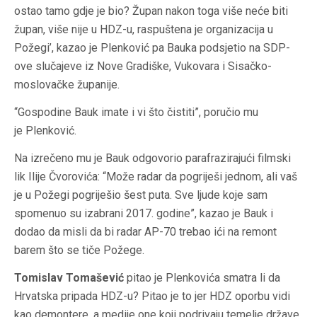
ostao tamo gdje je bio? Župan nakon toga više neće biti
župan, više nije u HDZ-u, raspuštena je organizacija u
Požegi’, kazao je Plenković pa Bauka podsjetio na SDP-
ove slučajeve iz Nove Gradiške, Vukovara i Sisačko-
moslovačke županije.
“Gospodine Bauk imate i vi što čistiti”, poručio mu
je Plenković.
Na izrečeno mu je Bauk odgovorio parafrazirajući filmski
lik Ilije Čvorovića: “Može radar da pogriješi jednom, ali vaš
je u Požegi pogriješio šest puta. Sve ljude koje sam
spomenuo su izabrani 2017. godine”, kazao je Bauk i
dodao da misli da bi radar AP-70 trebao ići na remont
barem što se tiče Požege.
Tomislav Tomašević
pitao je Plenkovića smatra li da
Hrvatska pripada HDZ-u? Pitao je to jer HDZ oporbu vidi
kao demontere, a medije one koji podrivaju temelje države.