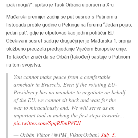
ipak mogu?”, upitao je Tusk Orbana u poruci na X-u.
Mađarski premijer zadnji se put susreo s Putinom u
listopadu prošle godine u Pekingu na forumu “Jedan pojas,
jedan put”, gdje je otputovao kao jedini političar EU.
Očekivani susret sada je drugačiji jer je Mađarska 1. srpnja
službeno preuzela predsjedanje Vijećem Europske unije.
To također znači da se Orbán (također) sastaje s Putinom
i u tom svojstvu.
You cannot make peace from a comfortable
armchair in Brussels. Even if the rotating EU-
Presidency has no mandate to negotiate on behalf
of the EU, we cannot sit back and wait for the
war to miraculously end. We will serve as an
important tool in making the first steps towards…
pic.twitter.com/5pqREmP8EN
— Orbán Viktor (@PM_ViktorOrban)
July 5,