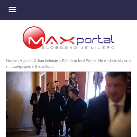
Home
Vijesti
Orban čelnicima EU: Idem kod Putina! Ne možete stvoriti
mir zavijanjem u Bruxellesu