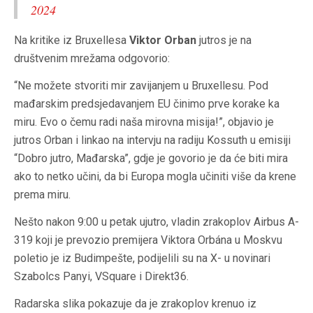
2024
Na kritike iz Bruxellesa
Viktor Orban
jutros je na
društvenim mrežama odgovorio:
“Ne možete stvoriti mir zavijanjem u Bruxellesu. Pod
mađarskim predsjedavanjem EU činimo prve korake ka
miru. Evo o čemu radi naša mirovna misija!”, objavio je
jutros Orban i linkao na intervju na radiju Kossuth u emisiji
“Dobro jutro, Mađarska”, gdje je govorio je da će biti mira
ako to netko učini, da bi Europa mogla učiniti više da krene
prema miru.
Nešto nakon 9:00 u petak ujutro, vladin zrakoplov Airbus A-
319 koji je prevozio premijera Viktora Orbána u Moskvu
poletio je iz Budimpešte, podijelili su na X- u novinari
Szabolcs Panyi, VSquare i Direkt36.
Radarska slika pokazuje da je zrakoplov krenuo iz