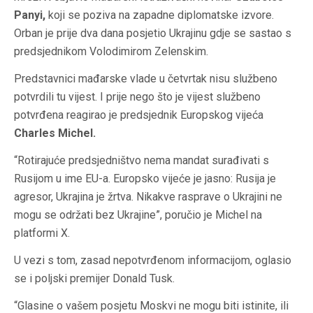
Panyi,
koji se poziva na zapadne diplomatske izvore.
Orban je prije dva dana posjetio Ukrajinu gdje se sastao s
predsjednikom Volodimirom Zelenskim.
Predstavnici mađarske vlade u četvrtak nisu službeno
potvrdili tu vijest. I prije nego što je vijest službeno
potvrđena reagirao je predsjednik Europskog vijeća
Charles Michel.
“Rotirajuće predsjedništvo nema mandat surađivati s
Rusijom u ime EU-a. Europsko vijeće je jasno: Rusija je
agresor, Ukrajina je žrtva. Nikakve rasprave o Ukrajini ne
mogu se održati bez Ukrajine”, poručio je Michel na
platformi X.
U vezi s tom, zasad nepotvrđenom informacijom, oglasio
se i poljski premijer Donald Tusk.
“Glasine o vašem posjetu Moskvi ne mogu biti istinite, ili