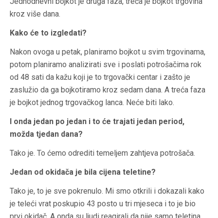
Jednodnevni bojkot je druga faza, treća je bojkot trgovina
kroz više dana.
Kako će to izgledati?
Nakon ovoga u petak, planiramo bojkot u svim trgovinama,
potom planiramo analizirati sve i poslati potrošačima rok
od 48 sati da kažu koji je to trgovački centar i zašto je
zaslužio da ga bojkotiramo kroz sedam dana. A treća faza
je bojkot jednog trgovačkog lanca. Neće biti lako.
I onda jedan po jedan i to će trajati jedan period,
možda tjedan dana?
Tako je. To ćemo odrediti temeljem zahtjeva potrošača.
Jedan od okidača je bila cijena teletine?
Tako je, to je sve pokrenulo. Mi smo otkrili i dokazali kako
je teleći vrat poskupio 43 posto u tri mjeseca i to je bio
prvi okidač. A onda su ljudi reagirali da nije samo teletina