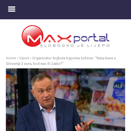
Home
Vijesti
Organizator bojkota trgovina šokirao: “Naša kava u
Sloveniji 2 eura, kod nas 4! Zašto?”