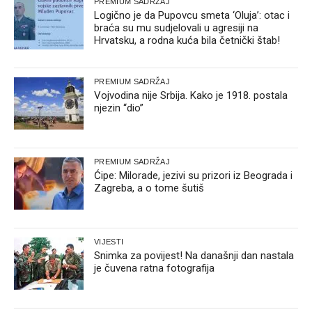
PREMIUM SADRŽAJ
Logično je da Pupovcu smeta ‘Oluja’: otac i
braća su mu sudjelovali u agresiji na
Hrvatsku, a rodna kuća bila četnički štab!
PREMIUM SADRŽAJ
Vojvodina nije Srbija. Kako je 1918. postala
njezin “dio”
PREMIUM SADRŽAJ
Ćipe: Milorade, jezivi su prizori iz Beograda i
Zagreba, a o tome šutiš
VIJESTI
Snimka za povijest! Na današnji dan nastala
je čuvena ratna fotografija