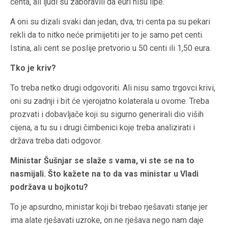
centa, ali ljudi su zaboravili da euri nisu lipe.
A oni su dizali svaki dan jedan, dva, tri centa pa su pekari
rekli da to nitko neće primijetiti jer to je samo pet centi.
Istina, ali cent se poslije pretvorio u 50 centi ili 1,50 eura.
Tko je kriv?
To treba netko drugi odgovoriti. Ali nisu samo trgovci krivi,
oni su zadnji i bit će vjerojatno kolaterala u ovome. Treba
prozvati i dobavljače koji su sigurno generirali dio viših
cijena, a tu su i drugi čimbenici koje treba analizirati i
država treba dati odgovor.
Ministar Šušnjar se slaže s vama, vi ste se na to
nasmijali. Što kažete na to da vas ministar u Vladi
podržava u bojkotu?
To je apsurdno, ministar koji bi trebao rješavati stanje jer
ima alate rješavati uzroke, on ne rješava nego nam daje