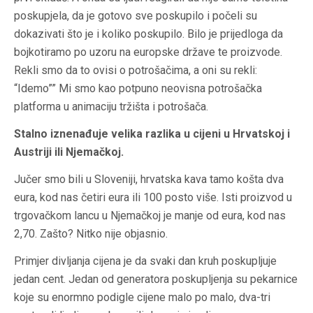
poskupjela, da je gotovo sve poskupilo i počeli su
dokazivati što je i koliko poskupilo. Bilo je prijedloga da
bojkotiramo po uzoru na europske države te proizvode.
Rekli smo da to ovisi o potrošačima, a oni su rekli:
“Idemo”” Mi smo kao potpuno neovisna potrošačka
platforma u animaciju tržišta i potrošača.
Stalno iznenađuje velika razlika u cijeni u Hrvatskoj i
Austriji ili Njemačkoj.
Jučer smo bili u Sloveniji, hrvatska kava tamo košta dva
eura, kod nas četiri eura ili 100 posto više. Isti proizvod u
trgovačkom lancu u Njemačkoj je manje od eura, kod nas
2,70. Zašto? Nitko nije objasnio.
Primjer divljanja cijena je da svaki dan kruh poskupljuje
jedan cent. Jedan od generatora poskupljenja su pekarnice
koje su enormno podigle cijene malo po malo, dva-tri