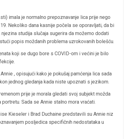
sti) imala je normalno prepoznavanje lica prije nego
-19. Nekoliko dana kasnije počela se oporavljati, da bi
a njezina studija slučaja sugerira da možemo dodati
i rastući popis moždanih problema uzrokovanih bolešću.
jenata koji se dugo bore s COVID-om i većini je bilo
fekcije.
e Annie , opisujući kako je pokušaj pamćenja lica sada
akon jednog gledanja kada niste upoznati s jezikom.
emenom prije je morala gledati svoj subjekt možda
 portretu. Sada se Annie stalno mora vraćati.
se Kieseler i Brad Duchaine predstavili su Annie niz
epoznavanjem posljedica specifičnih nedostataka u