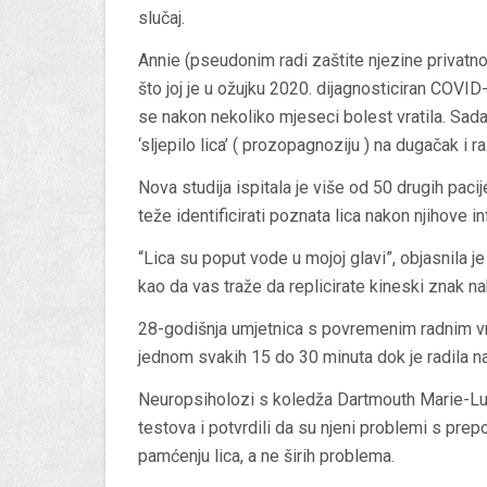
slučaj.
Annie (pseudonim radi zaštite njezine privatno
što joj je u ožujku 2020. dijagnosticiran COVID
se nakon nekoliko mjeseci bolest vratila. Sad
‘sljepilo lica’ ( prozopagnoziju ) na dugačak 
Nova studija ispitala je više od 50 drugih paci
teže identificirati poznata lica nakon njihove in
“Lica su poput vode u mojoj glavi”, objasnila j
kao da vas traže da replicirate kineski znak n
28-godišnja umjetnica s povremenim radnim vr
jednom svakih 15 do 30 minuta dok je radila na
Neuropsiholozi s koledža Dartmouth Marie-Lui
testova i potvrdili da su njeni problemi s pr
pamćenju lica, a ne širih problema.