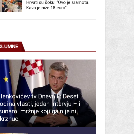
Hrvati su šoku: “Ovo je sramota.
Kava je niže 18 eura”
OLUMNE
lenkovićev tv Dnevnik: Deset
odina vlasti, jedan intervju – i
sunami mržnje koji ga nije ni
krznuo