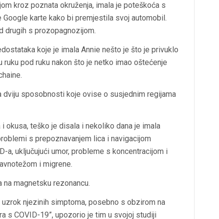
ijom kroz poznata okruženja, imala je poteškoća s
e Google karte kako bi premjestila svoj automobil.
d drugih s prozopagnozijom.
dostataka koje je imala Annie nešto je što je privuklo
u ruku pod ruku nakon što je netko imao oštećenje
chaine.
ca dviju sposobnosti koje ovise o susjednim regijama
 i okusa, teško je disala i nekoliko dana je imala
 problemi s prepoznavanjem lica i navigacijom
a, uključujući umor, probleme s koncentracijom i
ravnotežom i migrene.
la na magnetsku rezonancu.
ao uzrok njezinih simptoma, posebno s obzirom na
s COVID-19”, upozorio je tim u svojoj studiji