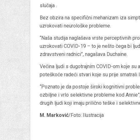
slučaja .
Bez obzira na specifični mehanizam iza simp
uzrokovati neurološke probleme.
“Naša studija naglašava vrste perceptivnih p
uzrokovati COVID-19 – to je nešto čega bi ljudi t
zdravstveni radnici”, nagašava Duchaine.
Većina ljudi s dugotrajnim COVID-om koje su ank
poteškoće radeći stvari koje su prije smatrali l
“Poznato je da postoje široki kognitivni prob
ozbiljne i vrlo selektivne probleme kod Annie”
drugih ljudi koji imaju prilično teške i selekti
M. Marković
/Foto: Ilustracija