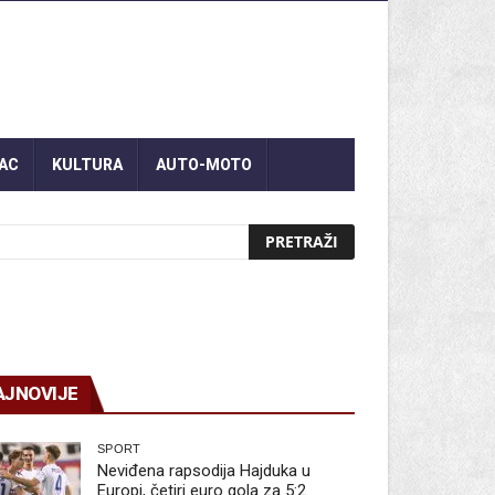
AC
KULTURA
AUTO-MOTO
AJNOVIJE
SPORT
Neviđena rapsodija Hajduka u
Europi, četiri euro gola za 5:2