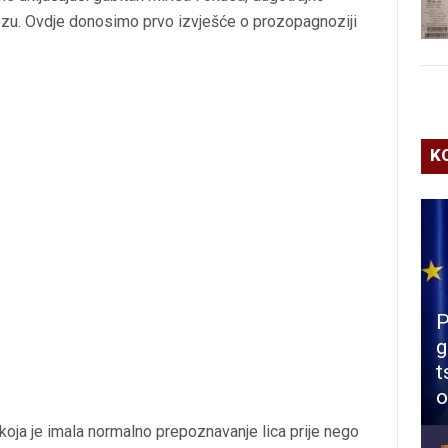
ozu. Ovdje donosimo prvo izvješće o prozopagnoziji
K
P
g
t
o
koja je imala normalno prepoznavanje lica prije nego