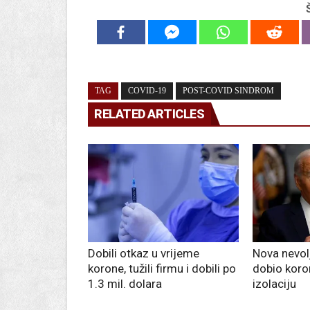
TAG
COVID-19
POST-COVID SINDROM
RELATED ARTICLES
Dobili otkaz u vrijeme
Nova nevol
korone, tužili firmu i dobili po
dobio koro
1.3 mil. dolara
izolaciju