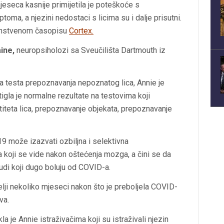
eseca kasnije primijetila je poteškoće s
oma, a njezini nedostaci s licima su i dalje prisutni.
nanstvenom časopisu
Cortex.
ine,
neuropsiholozi sa Sveučilišta Dartmouth iz
a testa prepoznavanja nepoznatog lica, Annie je
gla je normalne rezultate na testovima koji
ntiteta lica, prepoznavanje objekata, prepoznavanje
9 može izazvati ozbiljna i selektivna
koji se vide nakon oštećenja mozga, a čini se da
udi koji dugo boluju od COVID-a.
ji nekoliko mjeseci nakon što je preboljela COVID-
va.
a je Annie istraživačima koji su istraživali njezin