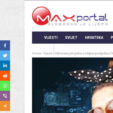
VIJESTI
SVIJET
HRVATSKA
P
GASTRO
Home
Vijesti
Otkrivena još jedna ozbiljna posljedica 