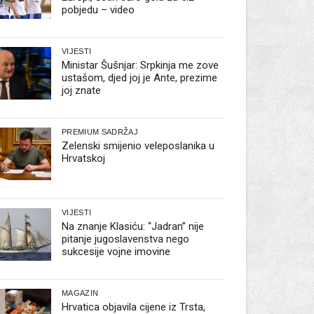
pobjedu – video
VIJESTI
Ministar Šušnjar: Srpkinja me zove
ustašom, djed joj je Ante, prezime
joj znate
PREMIUM SADRŽAJ
Zelenski smijenio veleposlanika u
Hrvatskoj
VIJESTI
Na znanje Klasiću: “Jadran” nije
pitanje jugoslavenstva nego
sukcesije vojne imovine
MAGAZIN
Hrvatica objavila cijene iz Trsta,