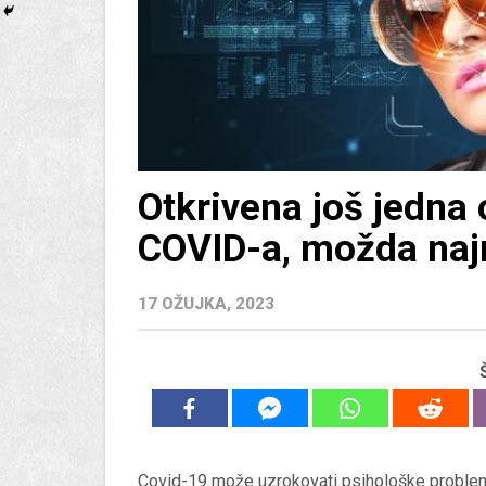
Otkrivena još jedna 
COVID-a, možda naj
17 OŽUJKA, 2023
Covid-19 može uzrokovati psihološke probleme 