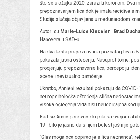
što se u ožujku 2020. zarazila koronom. Dva mj
prepoznavanjem lica dok je imala recidive simpt
Studija slučaja objavljena u međunarodom z
Autori su
Marie-Luise Kieseler
i
Brad Ducha
Hanovera u SAD-u.
Na dva testa prepoznavanja poznatog lica i dv
pokazala jasna oštećenja. Nasuprot tome, posti
procjenjuju prepoznavanje lica, percepciju ide
scene i nevizualno pamćenje.
Ukratko, Annieni rezultati pokazuju da COVID-1
neuropsihološka oštećenja slična nedostacima 
visoka oštećenja vida nisu neuobičajena kod lj
Kad se Annie ponovno okupila sa svojom obitel
19 , bilo je jasno da s njom bolest još nije goto
“Glas moga oca dopirao je s lica neznanca”, rekl