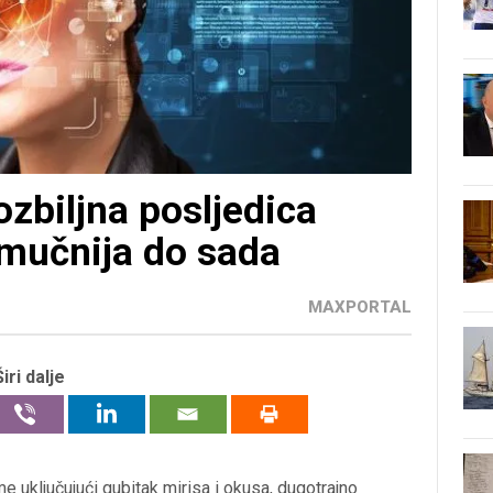
ozbiljna posljedica
mučnija do sada
MAXPORTAL
Širi dalje
uključujući gubitak mirisa i okusa, dugotrajno