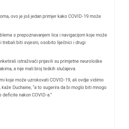
toma, ovo je još jedan primjer kako COVID-19 može
roblema s prepoznavanjem lica i navigacijom koje može
rebali biti svjesni, osobito liječnici i drugi
etirali istraživači prijavili su primjetne neurološke
akima, a nije mali broj teških slučajeva.
lemi koje može uzrokovati COVID-19, ali ovdje vidimo
, kaže Duchaine, “a to sugerira da bi moglo biti mnogo
vne deficite nakon COVID-a.”