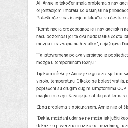
Ali Annie je također imala problema s navigac
orijentacijom i morala se oslanjati na pribadač
Poteškoće s navigacijom također su česte ko
“Kombinacija prozopagnozije i navigacijskih ne
našu pozornost jer ta dva nedostatka često id
mozga ili razvojne nedostatke”, objašnjava Du
“Ta istovremena pojava vjerojatno je posljedi
mozga u temporalnom režnju.”
Tijekom infekcije Annie je izgubila osjet mirisa
visoku temperaturu. Otkako se bolest vratila,
popraćeni su drugim dugim simptomima COVID-
maglu u mozgu. Kasnije je dobila probleme s 
Zbog problema s osiguranjem, Annie nije otiš
“Dakle, moždani udar se ne može isključiti k
dokaze o povećanom riziku od moždanog udara 