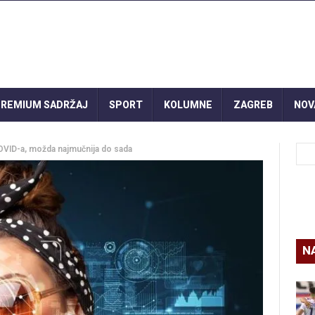
REMIUM SADRŽAJ
SPORT
KOLUMNE
ZAGREB
NOV
COVID-a, možda najmučnija do sada
N