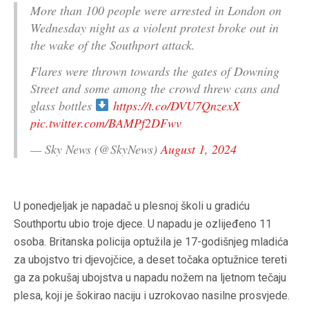
More than 100 people were arrested in London on
Wednesday night as a violent protest broke out in
the wake of the Southport attack.
Flares were thrown towards the gates of Downing
Street and some among the crowd threw cans and
glass bottles
https://t.co/DVU7QnzexX
pic.twitter.com/BAMPf2DFwv
— Sky News (@SkyNews)
August 1, 2024
U ponedjeljak je napadač u plesnoj školi u gradiću
Southportu ubio troje djece. U napadu je ozlijeđeno 11
osoba. Britanska policija optužila je 17-godišnjeg mladića
za ubojstvo tri djevojčice, a deset točaka optužnice tereti
ga za pokušaj ubojstva u napadu nožem na ljetnom tečaju
plesa, koji je šokirao naciju i uzrokovao nasilne prosvjede.