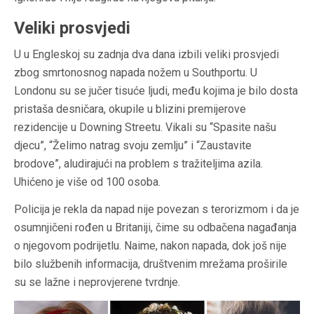
Veliki prosvjedi
U u Engleskoj su zadnja dva dana izbili veliki prosvjedi
zbog smrtonosnog napada nožem u Southportu. U
Londonu su se jučer tisuće ljudi, među kojima je bilo dosta
pristaša desničara, okupile u blizini premijerove
rezidencije u Downing Streetu. Vikali su “Spasite našu
djecu”, “Želimo natrag svoju zemlju” i “Zaustavite
brodove”, aludirajući na problem s tražiteljima azila.
Uhićeno je više od 100 osoba.
Policija je rekla da napad nije povezan s terorizmom i da je
osumnjičeni rođen u Britaniji, čime su odbačena nagađanja
o njegovom podrijetlu. Naime, nakon napada, dok još nije
bilo službenih informacija, društvenim mrežama proširile
su se lažne i neprovjerene tvrdnje.