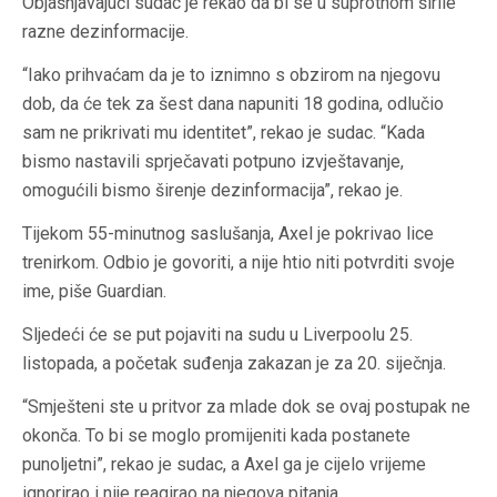
Objašnjavajući sudac je rekao da bi se u suprotnom širile
razne dezinformacije.
“Iako prihvaćam da je to iznimno s obzirom na njegovu
dob, da će tek za šest dana napuniti 18 godina, odlučio
sam ne prikrivati mu identitet”, rekao je sudac. “Kada
bismo nastavili sprječavati potpuno izvještavanje,
omogućili bismo širenje dezinformacija”, rekao je.
Tijekom 55-minutnog saslušanja, Axel je pokrivao lice
trenirkom. Odbio je govoriti, a nije htio niti potvrditi svoje
ime, piše Guardian.
Sljedeći će se put pojaviti na sudu u Liverpoolu 25.
listopada, a početak suđenja zakazan je za 20. siječnja.
“Smješteni ste u pritvor za mlade dok se ovaj postupak ne
okonča. To bi se moglo promijeniti kada postanete
punoljetni”, rekao je sudac, a Axel ga je cijelo vrijeme
ignorirao i nije reagirao na njegova pitanja.