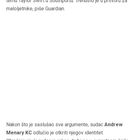
temu Taylor Swift u Southportu. Trenutno je u pritvoru za
maloljetnike, piše Guardian.
Nakon što je saslušao sve argumente, sudac
Andrew
Menary KC
odlučio je otkriti njegov identitet.