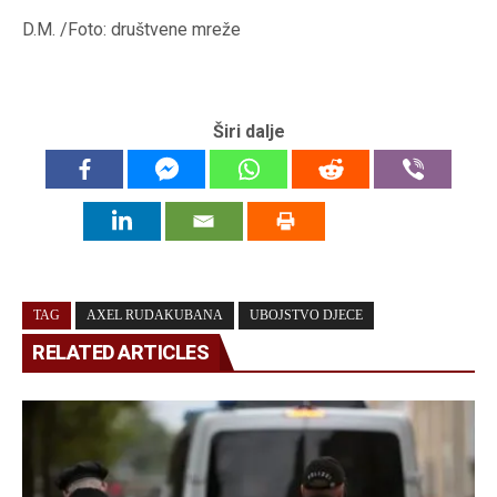
D.M. /Foto: društvene mreže
Širi dalje
TAG
AXEL RUDAKUBANA
UBOJSTVO DJECE
RELATED ARTICLES