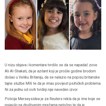
U nizu objava i komentara tvrdilo se da se napadač zove
Ali Al-Shakati, da je azilant koji je prošle godine brodom
došao u Veliku Britaniju, da se nalazio na popisu britanske
tajne službe MI6 te da je imao povijest psihičkih problema.
Ni za jednu od ovih tvrdnji nije naveden izvor.
Policija Merseysidea je za Reuters rekla da je ime koje se
pojavilo na društvenim mrežama netočno te da je