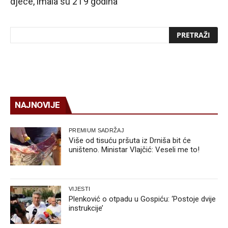
djece, imala su 2 i 9 godina
NAJNOVIJE
PREMIUM SADRŽAJ
Više od tisuću pršuta iz Drniša bit će
uništeno. Ministar Vlajčić: Veseli me to!
VIJESTI
Plenković o otpadu u Gospiću: ‘Postoje dvije
instrukcije’