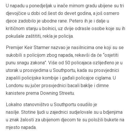
U napadu u ponedjeljak u inače mirnom gradu ubijene su tri
djevojčice u dobi od šest do devet godina, a još osmero
djece zadobilo je ubodne rane. Petero ih je i dalje u
kritičnom stanju u bolnici, uz dvije odrasle osobe koje su ih
pokušale zaštititi, rekla je policija.
Premijer Keir Starmer nazvao je nasilnicima one koji su se
sukobili s policijom zbog napada, rekavši da će “osjetiti
punu snagu zakona”. Više od 50 policajaca ozlijeđeno je u
utorak u prosvjedima u Southportu, kada su prosvjednici
zapalili policijske kombije i gađali policajce ciglama. U
Londonu su jučer prosvjednici bacali baklje i dimne
kanistere prema Downing Streetu.
Lokalno stanovništvo u Southportu osudilo je
nasilje. Stotine ljudi u zajednici sudjelovale su u bdjenjima
u znak žalosti za ubijenom djecom te su položili bukete na
mjesto napada.