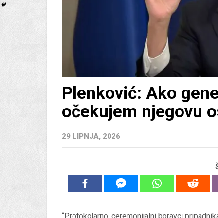
Plenković: Ako gene
očekujem njegovu o
29 LIPNJA, 2026
“Protokolarno, ceremonijalni boravci pripadnik