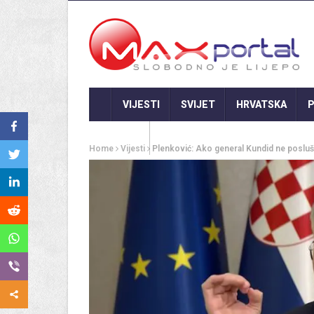
VIJESTI
SVIJET
HRVATSKA
P
GASTRO
Home
Vijesti
Plenković: Ako general Kundid ne poslu