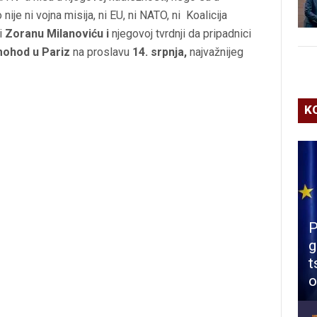
 nije ni vojna misija, ni EU, ni NATO, ni Koalicija
ši
Zoranu Milanoviću i
njegovoj tvrdnji da pripadnici
mohod u Pariz
na proslavu
14. srpnja,
najvažnijeg
K
P
g
t
o