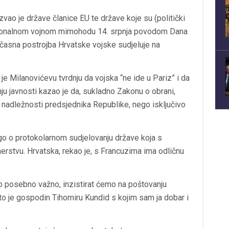
vao je države članice EU te države koje su (politički
adicionalnom vojnom mimohodu 14. srpnja povodom Dana
počasna postrojba Hrvatske vojske sudjeluje na
je Milanovićevu tvrdnju da vojska “ne ide u Pariz” i da
ju javnosti kazao je da, sukladno Zakonu o obrani,
 nadležnosti predsjednika Republike, nego isključivo
nego o protokolarnom sudjelovanju države koja s
stvu. Hrvatska, rekao je, s Francuzima ima odličnu
to posebno važno, inzistirat ćemo na poštovanju
to je gospodin Tihomiru Kundid s kojim sam ja dobar i