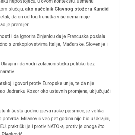
 neku nepostojeću, u ovom kontekstu, usmenu
tom slučaju,
ako načelnik Glavnog stožera Kundid
 petak, da on od tog trenutka više nema moje
kao je premijer.
osti i da ignorira činjenicu da je Francuska poslala
dno s zrakoplovstvima Italije, Mađarske, Slovenije i
Ukrajini i da vodi izolacionističku politiku bez
narativ.
skoj i govori protiv Europske unije, te da nije
vao Jadranku Kosor oko ustavnih promjena, uključujući
etu ili šestu godinu pjeva ruske pjesmice, je velika
otvrda, Milanović već pet godina nije bio u Ukrajini,
 EU, praktički je i protiv NATO-a, protiv je onoga što
e Plenković.