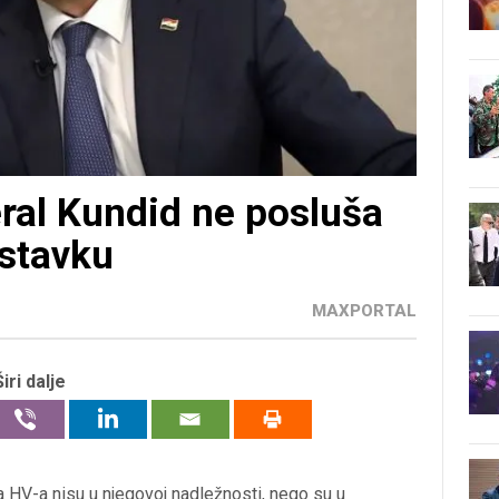
ral Kundid ne posluša
stavku
MAXPORTAL
Širi dalje
a HV-a nisu u njegovoj nadležnosti, nego su u