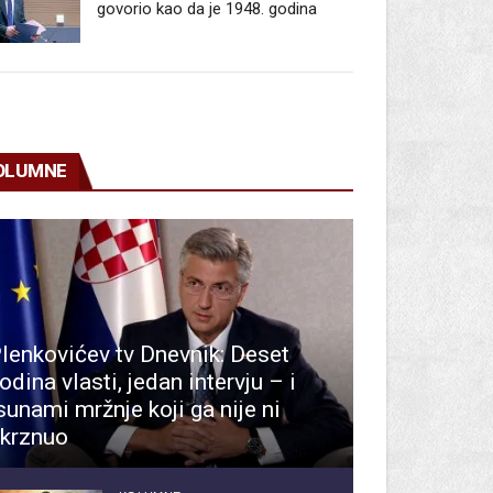
govorio kao da je 1948. godina
OLUMNE
lenkovićev tv Dnevnik: Deset
odina vlasti, jedan intervju – i
sunami mržnje koji ga nije ni
krznuo