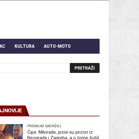
AC
KULTURA
AUTO-MOTO
AJNOVIJE
PREMIUM SADRŽAJ
Ćipe: Milorade, jezivi su prizori iz
Beograda i Zagreba, a o tome šutiš