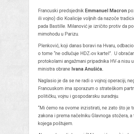
Francuski predsjednik
Emmanuel Macron
poz
ili vojno) dio Koalicije voljnih da nazoče tr
pada Bastille. Milanović je izričito protiv da 
mimohodu u Parizu.
Plenković, koji danas boravi na Hvaru, odbacio 
o tome “ne odlučuje HDZ‑ov kartel”. U obraćan
protokolarni angažmani pripadnika HV‑a nisu u
ministra obrane
Ivana Anušića.
Naglasio je da se ne radi o vojnoj operaciji, 
Francuskom ima sporazum o strateškom partner
političku, vojnu i gospodarsku suradnju.
“Mi ćemo na ovome inzistirati, ne zato što je 
zakona i prema načelniku Glavnoga stožera, a 
kojega poštujem.