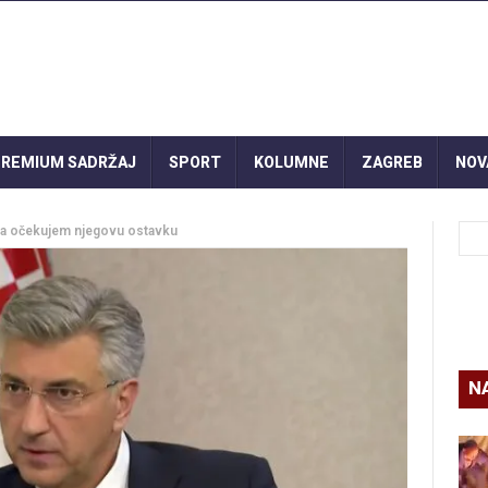
REMIUM SADRŽAJ
SPORT
KOLUMNE
ZAGREB
NOV
ša očekujem njegovu ostavku
N