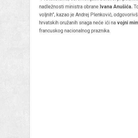
nadležnosti ministra obrane
Ivana Anušića.
To
voljnih”, kazao je Andrej Plenković, odgovoriv
hrvatskih oružanih snaga neće ići na
vojni mi
francuskog nacionalnog praznika.