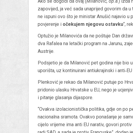
Ako se dogodi da ovaj (
Milanović, op.a
.) izda
zapovijed, ja već sada unaprijed govorim da u 
ne ispuni ovo što je ministar Anušić najavio u
povjerenje i
očekujem njegovu ostavku
“, re
Optužio je Milanovića da ne poštuje Dan državn
dva Rafalea na letački program na Jarunu, zaje
Austrije.
Podsjetio je da Milanović pet godina nije bio u 
uporišta, uz kontinuirani antiukrajinski i anti‑EU 
Plenković je rekao da Milanović putuje po Hrvat
pridonio ulasku Hrvatske u EU, nego je ucjenji
i pitanje glasanja dijaspore.
“Ovakva izolacionistička politika, gdje on po p
nacionalna sramota. Ovakvo ponašanje je samo p
cijelo vrijeme ima anti EU narativ, govori protiv
radi SAD, a sada je protiv Francuske”, dodao j