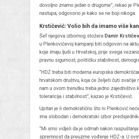
dovoljno znamo jedan o drugome”, rekao je Ple
nastupa, odgovorio je kako se ne boji nikoga.
Krstičević: Volio bih da imamo više ka
Šef njegova izbornog stožera
Damir Krstičev
u Plenkovićevoj kampanji biti odgovori na ak
koje imaju ljudi u Hrvatskoj, prije svega vezan
pravnu sigurnost, političku stabilnost, demogra
“HDZ treba biti moderna europska demokršćansk
hrvatskom društvu, koja će željeti čuti svačije 
nam u ovom trenutku treba jedno zajedništvo ka
tolerancija i stabilnost”, kazao je Krstičević.
Upitan je li demokratično što ni Plenković ne
ima slobodan i demokratski izbor predsjednika
“Mi smo vidjeli da je odmah nakon raspuštanj
spremnost da preuzme vođenje HDZ-a. U ovim 