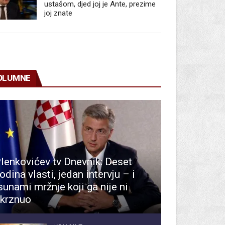
ustašom, djed joj je Ante, prezime
joj znate
OLUMNE
lenkovićev tv Dnevnik: Deset
odina vlasti, jedan intervju – i
sunami mržnje koji ga nije ni
krznuo