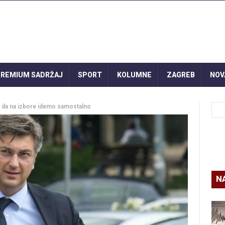
REMIUM SADRŽAJ
SPORT
KOLUMNE
ZAGREB
NOV
o da na izbore idemo samostalno
N