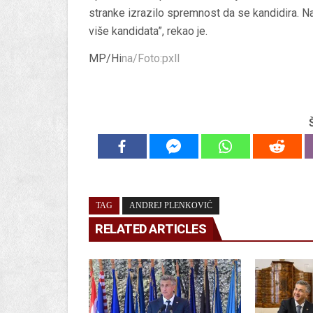
stranke izrazilo spremnost da se kandidira. Na
više kandidata”, rekao je.
MP/Hi
na/Foto:pxll
TAG
ANDREJ PLENKOVIĆ
RELATED ARTICLES