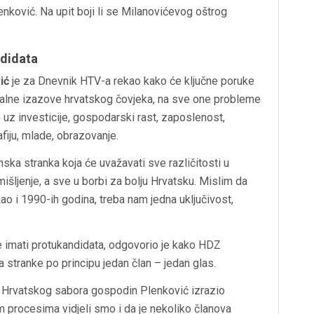
nković. Na upit boji li se Milanovićevog oštrog
ndidata
ić
je za Dnevnik HTV-a rekao kako će ključne poruke
tualne izazove hrvatskog čovjeka, na sve one probleme
o uz investicije, gospodarski rast, zaposlenost,
fiju, mlade, obrazovanje.
a stranka koja će uvažavati sve različitosti u
mišljenje, a sve u borbi za bolju Hrvatsku. Mislim da
o i 1990-ih godina, treba nam jedna uključivost,
će imati protukandidata, odgovorio je kako HDZ
 stranke po principu jedan član – jedan glas.
a Hrvatskog sabora gospodin Plenković izrazio
procesima vidjeli smo i da je nekoliko članova