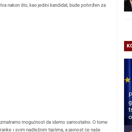
štva nakon što, kao jedini kandidat, bude potvrđen za
K
P
g
t
o
, razmatramo mogućnost da idemo samostalno. O tome
anke i svim nadležnim tijelima, a javnost će naše