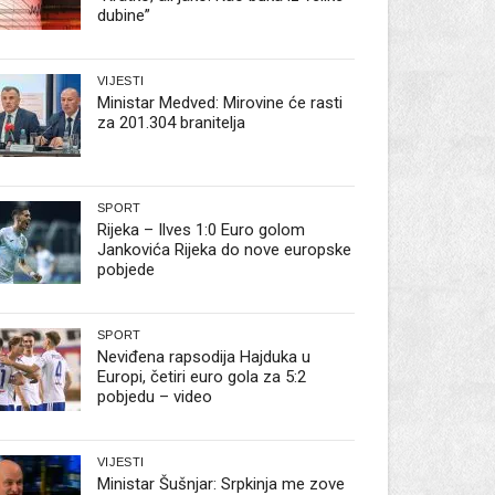
dubine”
VIJESTI
Ministar Medved: Mirovine će rasti
za 201.304 branitelja
SPORT
Rijeka – Ilves 1:0 Euro golom
Jankovića Rijeka do nove europske
pobjede
SPORT
Neviđena rapsodija Hajduka u
Europi, četiri euro gola za 5:2
pobjedu – video
VIJESTI
Ministar Šušnjar: Srpkinja me zove