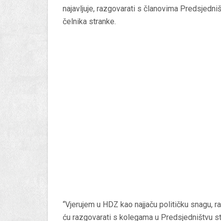
najavljuje, razgovarati s članovima Predsjedni
čelnika stranke.
“Vjerujem u HDZ kao najjaču političku snagu
ću razgovarati s kolegama u Predsjedništvu str