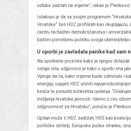
odluke saznati na vrijeme”, rekao je Plenkovi
Istaknuo je da sa svojim programom “Hrvatska
Hrvatske” želi HDZ profilirati kao okupljajuću
centru na baštini demokršćanstva i univerzalnih
baštini pomirbenu politiku svoga utemeljitelj
U oporbi je zavladala panike kad sam 
Na oporbene prozivke kako je njegov dolazak
ostaje ista, odgovorio je kako u oporbi ima jak
Vjeruje da će, kako vrijeme bude odmicalo i ka
energiju, uspjeti HDZ učiniti najvjerodostojnijo
birača te ponuditi konkretna rješenja. “Očekuje
mišljenja hrvatske javnosti. Idemo u ovu izbo
odgovornost za Hrvatsku”, poručio je Plenkovi
Upitan može li HDZ zadržati HSS kao koalicijs
političke obitelji, Europske pučke stranke, izr