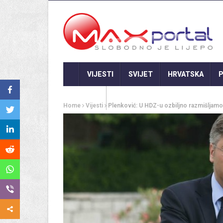
VIJESTI
SVIJET
HRVATSKA
P
GASTRO
Home
Vijesti
Plenković: U HDZ-u ozbiljno razmišljam