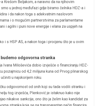
-a Krešom Beljakom, a naravno da na njihovim
Mi smo u jednoj međufazi gdje biramo čelnika HDZ-a i
idira i da nakon toga s adekvatnim naslovom
remama i o mogućim partnerstvima za parlamentarne
ni i agilni i puni nove energije i elana za uspjeh na
ko i s HSP AS, a nakon toga i procjenu što je u ovim
da budemo odgovorna stranka
ja Ivana Miloševića dobio izvješće o financiranju HDZ-
ku pozajmicu od 4,2 milijuna kuna od Prvog plinarskog
učiniti u najskorijem roku.
čku odgovornost od onih koji su tada vodili stranku i
elju tog izvješća, Plenković je istaknuo kako nije
ao nikakve sankcije, ono što ja želim kao kandidat za
rna stranka koja se na transparentan način financira