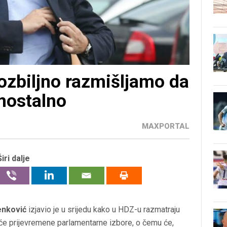
ozbiljno razmišljamo da
mostalno
MAXPORTAL
Širi dalje
enković
izjavio je u srijedu kako u HDZ-u razmatraju
e prijevremene parlamentarne izbore, o čemu će,