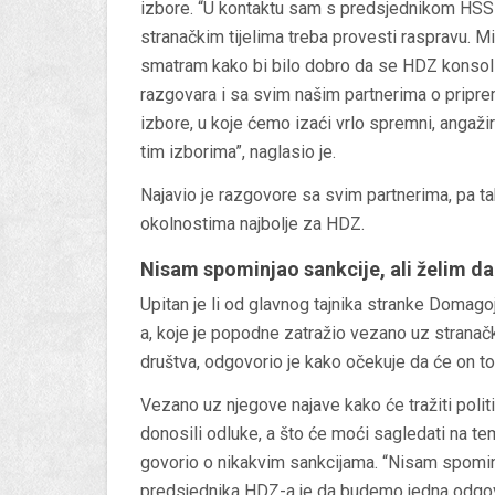
izbore. “U kontaktu sam s predsjednikom HSS
stranačkim tijelima treba provesti raspravu. 
smatram kako bi bilo dobro da se HDZ konsol
razgovara i sa svim našim partnerima o prip
izbore, u koje ćemo izaći vrlo spremni, angažira
tim izborima”, naglasio je.
Najavio je razgovore sa svim partnerima, pa ta
okolnostima najbolje za HDZ.
Nisam spominjao sankcije, ali želim 
Upitan je li od glavnog tajnika stranke Domago
a, koje je popodne zatražio vezano uz stranač
društva, odgovorio je kako očekuje da će on to 
Vezano uz njegove najave kako će tražiti politi
donosili odluke, a što će moći sagledati na tem
govorio o nikakvim sankcijama. “Nisam spominj
predsjednika HDZ-a je da budemo jedna odgovo