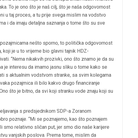
ka. To je ono što je naš cilj, što je naša odgovornost
ni u taj proces, a tu prije svega mislim na vodstvo
ama i da imaju detaljna saznanja o tome što su sve
 o pozajmicama nešto sporno, to politička odgovornost
 koji je u to vrijeme bio glavni tajnik HDZ-
ivati. “Nema nikakvih prozivki, ono što znamo je da su
ama je interesu da imamo jasnu sliku o tome kako se
rati s aktualnim vodstvom stranke, sa svim kolegama
svaka pozajmica ili bilo kakvo drugo financiranje
 što je bitno, da svi koji stranku vode znaju koji su
učeljavanja s predsjednikom SDP-a Zoranom
obro poznaje. “Mi se poznajemo, kao što poznajem
li smo relativno sličan put, jer smo dio naše karijere
rstvu vanjskih poslova. Prema tome, mislim da