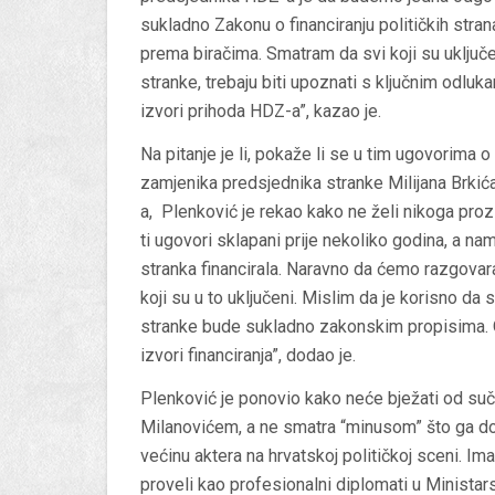
sukladno Zakonu o financiranju političkih strana
prema biračima. Smatram da svi koji su uključe
stranke, trebaju biti upoznati s ključnim odluk
izvori prihoda HDZ-a”, kazao je.
Na pitanje je li, pokaže li se u tim ugovorima
zamjenika predsjednika stranke Milijana Brkića,
a, Plenković je rekao kako ne želi nikoga proz
ti ugovori sklapani prije nekoliko godina, a n
stranka financirala. Naravno da ćemo razgova
koji su u to uključeni. Mislim da je korisno da 
stranke bude sukladno zakonskim propisima. Ono
izvori financiranja”, dodao je.
Plenković je ponovio kako neće bježati od s
Milanovićem, a ne smatra “minusom” što ga d
većinu aktera na hrvatskoj političkoj sceni. Ima
proveli kao profesionalni diplomati u Minista