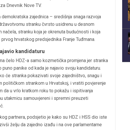
ć za Dnevnik Nove TV.
 demokratska zajednica – središnja snaga razvoja
, državotvornu stranku čvrsto usidrenu u desnom
 načela, stranku koja je okrenuta budućnosti i koja
a i prvog hrvatskog predsjednika Franje Tuđmana.
najavio kandidaturu
 na čelo HDZ-a samo kozmetička promjena jer stranka
o puno panike od kada je najavio svoju kandidaturu.
ko će stranka pokazivati svoje zajedništvo, snagu i
m političkom strankom u Hrvatskoj, i vratiti povjerenje
m da u vrlo kratkom roku to pokažu i ispitivanja
rnu utakmicu samouvjereni i spremni preuzeti
ć.
kog partnera, podsjetio je kako su HDZ i HSS dio iste
azivši želju da zajedno izađu i na ove parlamentarne