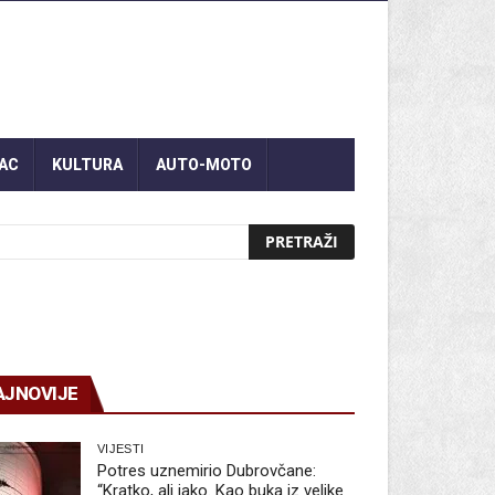
AC
KULTURA
AUTO-MOTO
AJNOVIJE
VIJESTI
Potres uznemirio Dubrovčane:
“Kratko, ali jako. Kao buka iz velike