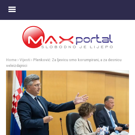
Home
Vijesti
Plenković: Za ljevicu smo korumpirani, a za desnicu
veleizdajnici