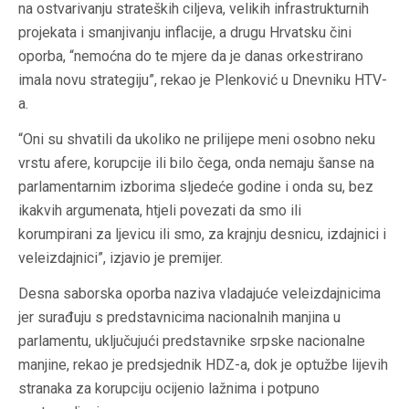
na ostvarivanju strateških ciljeva, velikih infrastrukturnih
projekata i smanjivanju inflacije, a drugu Hrvatsku čini
oporba, “nemoćna do te mjere da je danas orkestrirano
imala novu strategiju”, rekao je Plenković u Dnevniku HTV-
a.
“Oni su shvatili da ukoliko ne prilijepe meni osobno neku
vrstu afere, korupcije ili bilo čega, onda nemaju šanse na
parlamentarnim izborima sljedeće godine i onda su, bez
ikakvih argumenata, htjeli povezati da smo ili
korumpirani za ljevicu ili smo, za krajnju desnicu, izdajnici i
veleizdajnici”, izjavio je premijer.
Desna saborska oporba naziva vladajuće veleizdajnicima
jer surađuju s predstavnicima nacionalnih manjina u
parlamentu, uključujući predstavnike srpske nacionalne
manjine, rekao je predsjednik HDZ-a, dok je optužbe lijevih
stranaka za korupciju ocijenio lažnima i potpuno