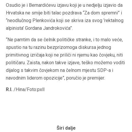
Osudio je i Bernardićevu izjavu koji je u nedjelju izjavio da
Hrvatska ne smije biti talac pozdrava “Za dom spremni” i
“neodlučnog Plenkovića koji se skriva iza svog ‘rektalnog
alpinista’ Gordana Jandrokovića”.
“Ne pamtim da se čelnik političke stranke, i to malo veće,
spustio na tu razinu bezprizornoga diskursa jednog
primitivnog izričaja koji ne priliči ni njemu kao čovjeku, niti
političaru. Zaista, nakon takve izjave, teško možemo voditi
dijalog s takvim čovjekom na čelnom mjestu SDP-a i
navodnim liderom opozicije”, poručio je premijer.
R.I.
/Hina/Foto:pxll
Širi dalje