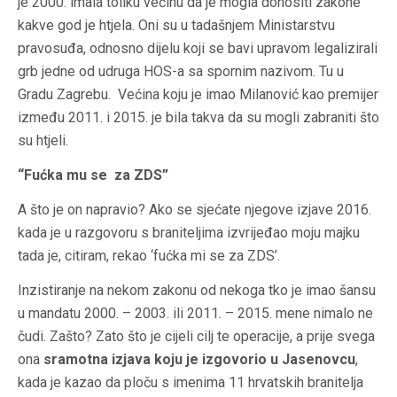
je 2000. imala toliku većinu da je mogla donositi zakone
kakve god je htjela. Oni su u tadašnjem Ministarstvu
pravosuđa, odnosno dijelu koji se bavi upravom legalizirali
grb jedne od udruga HOS-a sa spornim nazivom. Tu u
Gradu Zagrebu. Većina koju je imao Milanović kao premijer
između 2011. i 2015. je bila takva da su mogli zabraniti što
su htjeli.
“Fućka mu se za ZDS”
A što je on napravio? Ako se sjećate njegove izjave 2016.
kada je u razgovoru s braniteljima izvrijeđao moju majku
tada je, citiram, rekao ‘fućka mi se za ZDS’.
Inzistiranje na nekom zakonu od nekoga tko je imao šansu
u mandatu 2000. – 2003. ili 2011. – 2015. mene nimalo ne
čudi. Zašto? Zato što je cijeli cilj te operacije, a prije svega
ona
sramotna izjava koju je izgovorio u Jasenovcu
,
kada je kazao da ploču s imenima 11 hrvatskih branitelja