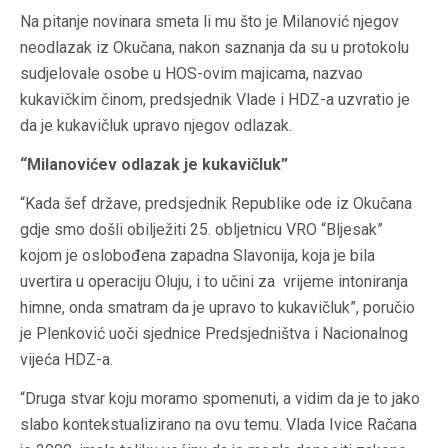
Na pitanje novinara smeta li mu što je Milanović njegov
neodlazak iz Okučana, nakon saznanja da su u protokolu
sudjelovale osobe u HOS-ovim majicama, nazvao
kukavičkim činom, predsjednik Vlade i HDZ-a uzvratio je
da je kukavičluk upravo njegov odlazak.
“Milanovićev odlazak je kukavičluk”
“Kada šef države, predsjednik Republike ode iz Okučana
gdje smo došli obilježiti 25. obljetnicu VRO “Bljesak”
kojom je oslobođena zapadna Slavonija, koja je bila
uvertira u operaciju Oluju, i to učini za vrijeme intoniranja
himne, onda smatram da je upravo to kukavičluk”, poručio
je Plenković uoči sjednice Predsjedništva i Nacionalnog
vijeća HDZ-a.
“Druga stvar koju moramo spomenuti, a vidim da je to jako
slabo kontekstualizirano na ovu temu. Vlada Ivice Račana