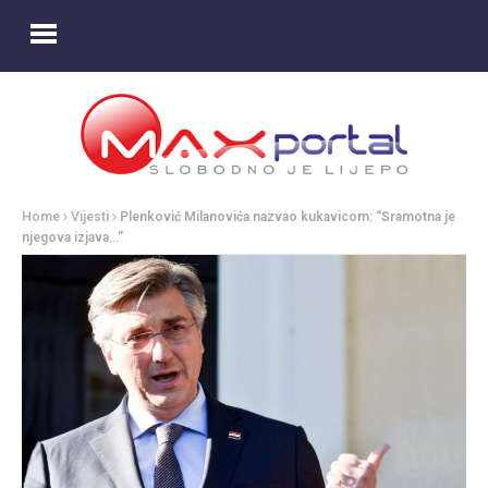
Home
Vijesti
Plenković Milanovića nazvao kukavicom: “Sramotna je
njegova izjava…”