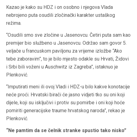
Kazao je kako su HDZ i on osobno i njegova Vlada
nebrojeno puta osudili zločinački karakter ustaškog
režima.
“Osudili smo sve zločine u Jasenovcu. Četiri puta sam kao
premijer bio službeno u Jasenovcu. Održao sam govor 5.
veljače u francuskom paviljonu za vrijeme izložbe “Ako
tebe zaboravim”, to je bilo mjesto odakle su Hrvati, Židovi
i Srbi bili voženi u Auschwitz iz Zagreba”, istaknuo je
Plenković.
“Imputirati meni ili ovoj Vladi i HDZ-u bilo kakve konotacije
neće proći. Hrvatski birači će jasno vidjeti tko su oni koji
dijele, koji su isključivi i protiv su pomirbe i oni koji hoće
pomiriti generacijske traume hrvatskog naroda”, rekao je
Plenković.
“Ne pamtim da se čelnik stranke spustio tako nisko”