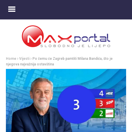
Home
Vijesti
Po čemu će Zagreb pamtiti Milana Bandića, što je
njegova najvažnija ostavština