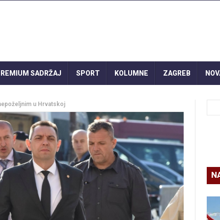
REMIUM SADRŽAJ
SPORT
KOLUMNE
ZAGREB
NOV
 nepoželjnim u Hrvatskoj
N