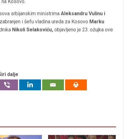
k na Kosovo.
 Kosova srbijanskim ministrima
Aleksandru Vulinu i
 zabranjen i šefu vladina ureda za Kosovo
Marku
ednika
Nikoli Selakoviću,
objavljeno je 23. ožujka ove
Širi dalje