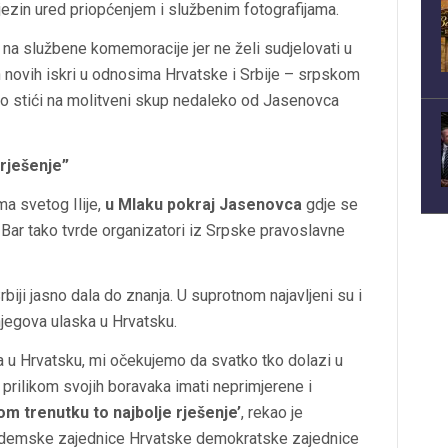
jezin ured priopćenjem i službenim fotografijama.
 na službene komemoracije jer ne želi sudjelovati u
novih iskri u odnosima Hrvatske i Srbije – srpskom
bao stići na molitveni skup nedaleko od Jasenovca
 rješenje”
a svetog Ilije,
u Mlaku pokraj Jasenovca
gdje se
 Bar tako tvrde organizatori iz Srpske pravoslavne
rbiji jasno dala do znanja. U suprotnom najavljeni su i
njegova ulaska u Hrvatsku.
na u Hrvatsku, mi očekujemo da svatko tko dolazi u
 prilikom svojih boravaka imati neprimjerene i
m trenutku to najbolje rješenje’
, rekao je
ademske zajednice Hrvatske demokratske zajednice