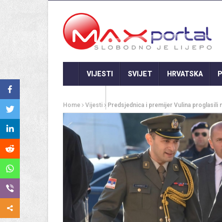
VIJESTI
SVIJET
HRVATSKA
P
GASTRO
Home
Vijesti
Predsjednica i premijer Vulina proglasili