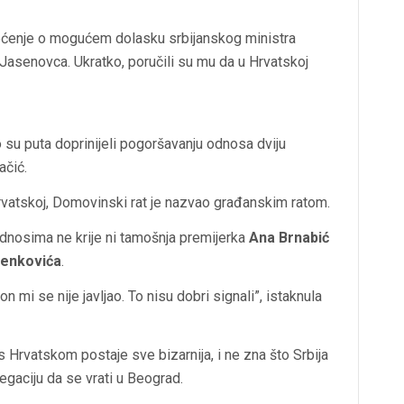
općenje o mogućem dolasku srbijanskog ministra
asenovca. Ukratko, poručili su mu da u Hrvatskoj
su puta doprinijeli pogoršavanju odnosa dviju
ačić.
Hrvatskoj, Domovinski rat je nazvao građanskim ratom.
dnosima ne krije ni tamošnja premijerka
Ana Brnabić
lenkovića
.
 mi se nije javljao. To nisu dobri signali”, istaknula
s Hrvatskom postaje sve bizarnija, i ne zna što Srbija
egaciju da se vrati u Beograd.