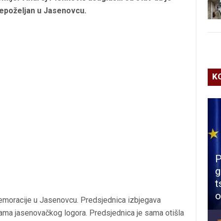
nepoželjan u Jasenovcu.
K
P
g
t
o
memoracije u Jasenovcu. Predsjednica izbjegava
tvama jasenovačkog logora. Predsjednica je sama otišla