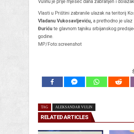
Vulinu je prije mjesec dana zabranjen i dolaza
Vlasti u Prištini zabranile ulazak na teritorij
Vladanu Vukosavljeviću,
a prethodno je ulaz
Đuriću
te glavnom tajniku srbijanskog predsj
godine.
MP/Foto:screenshot
TAG
ALEKSANDAR VULIN
RELATED ARTICLES