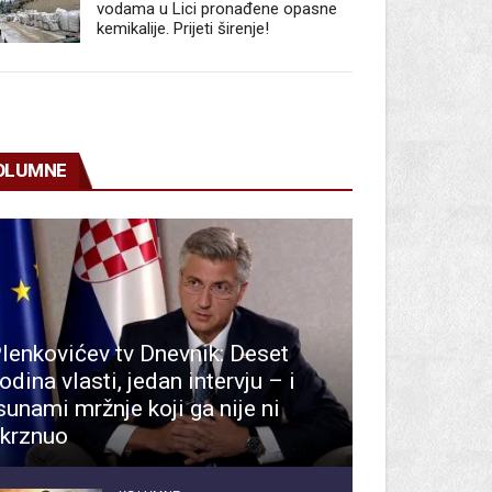
vodama u Lici pronađene opasne
kemikalije. Prijeti širenje!
OLUMNE
lenkovićev tv Dnevnik: Deset
odina vlasti, jedan intervju – i
sunami mržnje koji ga nije ni
krznuo