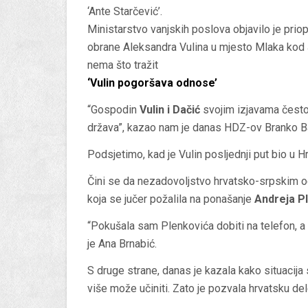
‘Ante Starčević’.
Ministarstvo vanjskih poslova objavilo je pri
obrane Aleksandra Vulina u mjesto Mlaka kod J
nema što tražit
‘Vulin pogoršava odnose’
“Gospodin
Vulin i Dačić
svojim izjavama često 
država”, kazao nam je danas HDZ-ov Branko B
Podsjetimo, kad je Vulin posljednji put bio u 
Čini se da nezadovoljstvo hrvatsko-srpskim o
koja se jučer požalila na ponašanje
Andreja P
“Pokušala sam Plenkovića dobiti na telefon, a on
je Ana Brnabić.
S druge strane, danas je kazala kako situacija 
više može učiniti. Zato je pozvala hrvatsku del