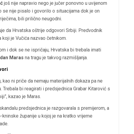
ić
još nije napravio nego je jučer ponovno u uvijenom
 se nije pisalo i govorilo o situacijama dok je on
iječima, bili prilično neugodni.
e da Hrvatska oštrije odgovori Srbiji. Predvodnik
 koji je Vučića nazvao četnikom.
om i dok se ne ispričaju, Hrvatska bi trebala imati
dan Maras
na tragu je takvog razmišljanja.
vori
, kao ni priče da nemaju materijalnih dokaza pa ne
Trebala bi reagirati i predsjednica Grabar Kitarović s
iji”, kazao je Maras.
kandalu predsjednica je razgovarala s premijerom, a
kninske županije u kojoj je na kratko vrijeme
lade.