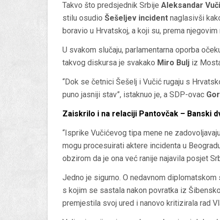
Takvo što predsjednik Srbije
Aleksandar Vuč
stilu osudio
Šešeljev incident
naglasivši kako
boravio u Hrvatskoj, a koji su, prema njegovim r
U svakom slučaju, parlamentarna oporba očekuj
takvog diskursa je svakako
Miro Bulj
iz Mosta
“Dok se četnici Šešelj i Vučić rugaju s Hrvatsk
puno jasniji stav”, istaknuo je, a SDP-ovac
Gor
Zaiskrilo i na relaciji Pantovčak – Banski d
“Isprike Vučićevog tipa mene ne zadovoljavaju
mogu procesuirati aktere incidenta u Beogradu. 
obzirom da je ona već ranije najavila posjet Srb
Jedno je sigurno. O nedavnom diplomatskom s
s kojim se sastala nakon povratka iz Šibensko-
premjestila svoj ured i nanovo kritizirala rad V