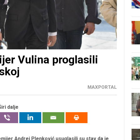
jer Vulina proglasili
skoj
MAXPORTAL
Širi dalje
mijer Andrej Plenković usuglasili su stav da je