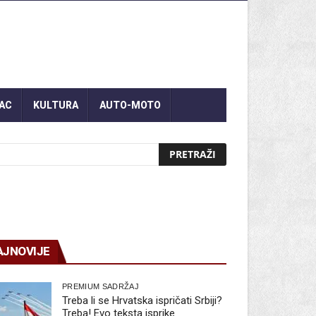
AC
KULTURA
AUTO-MOTO
AJNOVIJE
PREMIUM SADRŽAJ
Treba li se Hrvatska ispričati Srbiji?
Treba! Evo teksta isprike