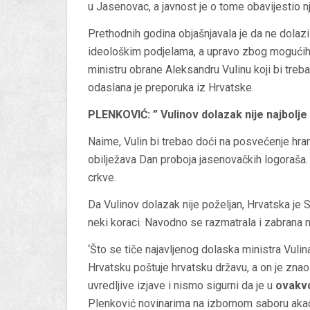
u Jasenovac, a javnost je o tome obavijestio n
Prethodnih godina objašnjavala je da ne dolazi
ideološkim podjelama, a upravo zbog mogućih 
ministru obrane Aleksandru Vulinu koji bi tre
odaslana je preporuka iz Hrvatske.
PLENKOVIĆ: ” Vulinov dolazak nije najbolje
Naime, Vulin bi trebao doći na posvećenje hram
obilježava Dan proboja jasenovačkih logoraša.
crkve.
Da Vulinov dolazak nije poželjan, Hrvatska je S
neki koraci. Navodno se razmatrala i zabrana 
‘Što se tiče najavljenog dolaska ministra Vuli
Hrvatsku poštuje hrvatsku državu, a on je znao
uvredljive izjave i nismo sigurni da je u
ovakvo
Plenković novinarima na izbornom saboru ak