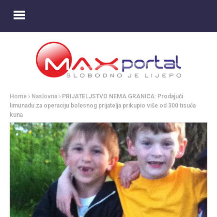
Home
Naslovna
PRIJATELJSTVO NEMA GRANICA: Prodajući
limunadu za operaciju bolesnog prijatelja prikupio više od 300 tisuća
kuna