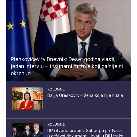
Plenkovićev tv Dnevnik: Deset godina vlasti,
jedan intervju – i tsunami mržnje koji ga nije ni
okrznuo
KOLUMNE
Dalija Orešković – žena koja nije čitala
KOLUMNE
DP otvorio proces, Sabor ga pretvara
u državni dokument: Hrvati u BiH traže