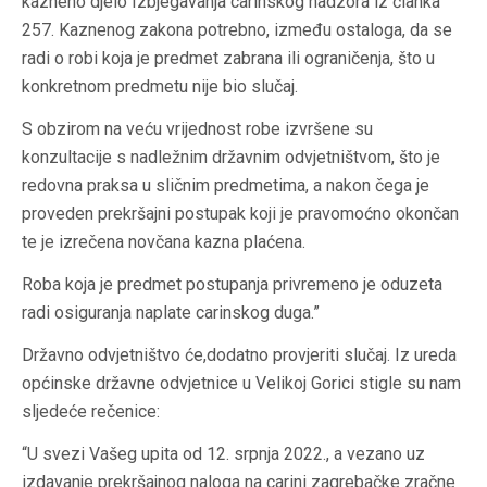
kazneno djelo Izbjegavanja carinskog nadzora iz članka
257. Kaznenog zakona potrebno, između ostaloga, da se
radi o robi koja je predmet zabrana ili ograničenja, što u
konkretnom predmetu nije bio slučaj.
S obzirom na veću vrijednost robe izvršene su
konzultacije s nadležnim državnim odvjetništvom, što je
redovna praksa u sličnim predmetima, a nakon čega je
proveden prekršajni postupak koji je pravomoćno okončan
te je izrečena novčana kazna plaćena.
Roba koja je predmet postupanja privremeno je oduzeta
radi osiguranja naplate carinskog duga.”
Državno odvjetništvo će,dodatno provjeriti slučaj. Iz ureda
općinske državne odvjetnice u Velikoj Gorici stigle su nam
sljedeće rečenice:
“U svezi Vašeg upita od 12. srpnja 2022., a vezano uz
izdavanje prekršajnog naloga na carini zagrebačke zračne