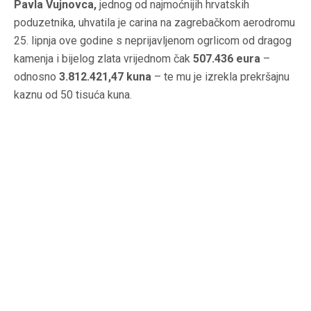
Pavla Vujnovca,
jednog od najmoćnijih hrvatskih
poduzetnika, uhvatila je carina na zagrebačkom aerodromu
25. lipnja ove godine s neprijavljenom ogrlicom od dragog
kamenja i bijelog zlata vrijednom čak
507.436 eura
–
odnosno
3.812.421,47 kuna
– te mu je izrekla prekršajnu
kaznu od 50 tisuća kuna.