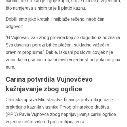
carinici otkrili, kad je i gdje kupio, što je čini tako vrijednom,
što namjerava s njom te je li platio kaznu.
Dobili smo jako kratak i, najblaže rečeno, neobičan
odgovor:
“G Vujnovac žali zbog previda koji se dogodio iz neznanja.
Sva davanja i porezi bit će plaćeni sukladno važećim
pravnim propisima.” Dakle, iskusni poslovni čovjek nije
znao da na granici treba prijaviti vrijednost od pola milijuna
eura.
Carina potvrdila Vujnovčevo
kažnjavanje zbog ogrlice
Carinska uprava Ministarstva financija potvrdila je da je
prekršajno kaznila vlasnika Prvog plinarskog društva
(PPD) Pavla Vujnovca zbog neprijavljivanja carini ogrlice
vrijedne nešto više od pola milijuna eura.