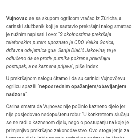
Vujnovac
se sa skupom ogrlicom vraćao iz Züricha, a
carinski službenik koji je sastavio prekršajni nalog smatrao
je nužnim napisati i ovo: “
S okolnostima prekršaja
telefonskim putem upoznato je ODO Velika Gorica,
državna odvjetnica gđa. Sanja Dlačić Jakovina, te je
odlučeno da se protiv putnika pokrene prekršajni
postupak, a ne kaznena prijava
“, piše Index
U prekršajnom nalogu čitamo i da su carinici Vujnovčevu
ogrlicu spazili “
neposrednim opažanjem/obavljanjem
nadzora
“.
Carina smatra da Vujnovac nije počinio kazneno djelo jer
nije posjedovao nedopuštenu robu: “U konkretnom slučaju
se ne radi o kaznenom djelu, nego o postupanju na koje je
primjenjivo prekršajno zakonodavstvo. Ovo stoga jer je za