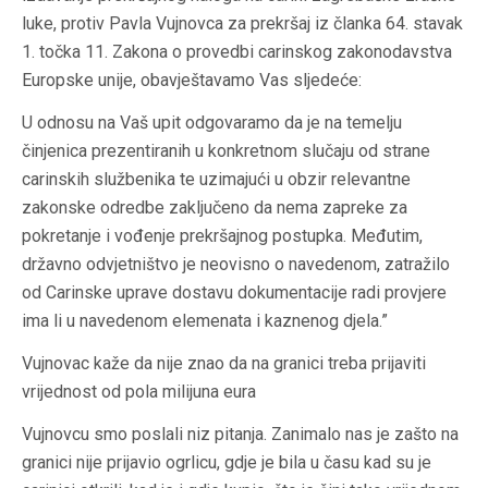
luke, protiv Pavla Vujnovca za prekršaj iz članka 64. stavak
1. točka 11. Zakona o provedbi carinskog zakonodavstva
Europske unije, obavještavamo Vas sljedeće:
U odnosu na Vaš upit odgovaramo da je na temelju
činjenica prezentiranih u konkretnom slučaju od strane
carinskih službenika te uzimajući u obzir relevantne
zakonske odredbe zaključeno da nema zapreke za
pokretanje i vođenje prekršajnog postupka. Međutim,
državno odvjetništvo je neovisno o navedenom, zatražilo
od Carinske uprave dostavu dokumentacije radi provjere
ima li u navedenom elemenata i kaznenog djela.”
Vujnovac kaže da nije znao da na granici treba prijaviti
vrijednost od pola milijuna eura
Vujnovcu smo poslali niz pitanja. Zanimalo nas je zašto na
granici nije prijavio ogrlicu, gdje je bila u času kad su je