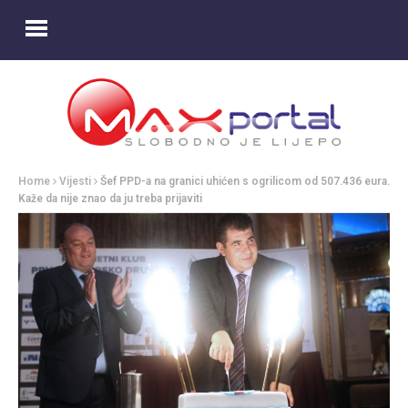
Home
Vijesti
Šef PPD-a na granici uhićen s ogrilicom od 507.436 eura.
Kaže da nije znao da ju treba prijaviti