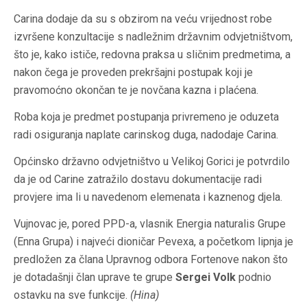
Carina dodaje da su s obzirom na veću vrijednost robe
izvršene konzultacije s nadležnim državnim odvjetništvom,
što je, kako ističe, redovna praksa u sličnim predmetima, a
nakon čega je proveden prekršajni postupak koji je
pravomoćno okončan te je novčana kazna i plaćena.
Roba koja je predmet postupanja privremeno je oduzeta
radi osiguranja naplate carinskog duga, nadodaje Carina.
Općinsko državno odvjetništvo u Velikoj Gorici je potvrdilo
da je od Carine zatražilo dostavu dokumentacije radi
provjere ima li u navedenom elemenata i kaznenog djela.
Vujnovac je, pored PPD-a, vlasnik Energia naturalis Grupe
(Enna Grupa) i najveći dioničar Pevexa, a početkom lipnja je
predložen za člana Upravnog odbora Fortenove nakon što
je dotadašnji član uprave te grupe
Sergei Volk
podnio
ostavku na sve funkcije.
(Hina)