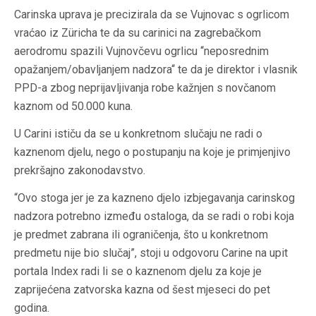
Carinska uprava je precizirala da se Vujnovac s ogrlicom
vraćao iz Züricha te da su carinici na zagrebačkom
aerodromu spazili Vujnovčevu ogrlicu ‘‘neposrednim
opažanjem/obavljanjem nadzora‘‘ te da je direktor i vlasnik
PPD-a zbog neprijavljivanja robe kažnjen s novčanom
kaznom od 50.000 kuna.
U Carini ističu da se u konkretnom slučaju ne radi o
kaznenom djelu, nego o postupanju na koje je primjenjivo
prekršajno zakonodavstvo.
“Ovo stoga jer je za kazneno djelo izbjegavanja carinskog
nadzora potrebno između ostaloga, da se radi o robi koja
je predmet zabrana ili ograničenja, što u konkretnom
predmetu nije bio slučaj”, stoji u odgovoru Carine na upit
portala Index radi li se o kaznenom djelu za koje je
zaprijećena zatvorska kazna od šest mjeseci do pet
godina.