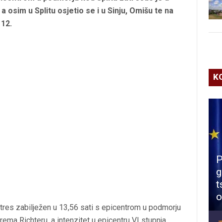
 a osim u Splitu osjetio se i u Sinju, Omišu te na
112.
K
P
g
t
o
tres zabilježen u 13,56 sati s epicentrom u podmorju
rema Richteru, a intenzitet u epicentru VI stupnja