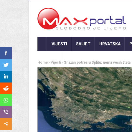
VIJESTI
SVIJET
HRVATSKA
P
GASTRO
Home
Vijesti
Snažan potres u Splitu: nema većih šteta 