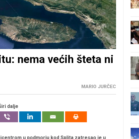
tu: nema većih šteta ni
MARIO JURČEC
Širi dalje
icentrom u podmorju kod Splita zatresao je u