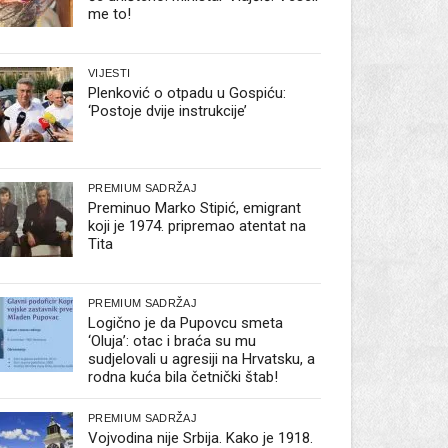
me to!
VIJESTI
Plenković o otpadu u Gospiću:
‘Postoje dvije instrukcije’
PREMIUM SADRŽAJ
Preminuo Marko Stipić, emigrant
koji je 1974. pripremao atentat na
Tita
PREMIUM SADRŽAJ
Logično je da Pupovcu smeta
‘Oluja’: otac i braća su mu
sudjelovali u agresiji na Hrvatsku, a
rodna kuća bila četnički štab!
PREMIUM SADRŽAJ
Vojvodina nije Srbija. Kako je 1918.