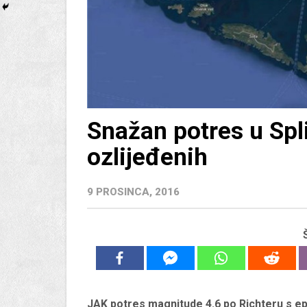
Snažan potres u Spli
ozlijeđenih
9 PROSINCA, 2016
JAK
potres magnitude 4.6 po Richteru s ep