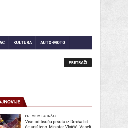
AC
KULTURA
AUTO-MOTO
AJNOVIJE
PREMIUM SADRŽAJ
Više od tisuću pršuta iz Drniša bit
će uništeno. Ministar Vlajčić: Veseli