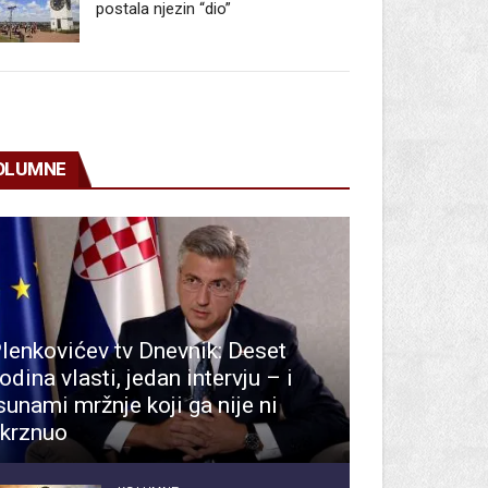
postala njezin “dio”
OLUMNE
lenkovićev tv Dnevnik: Deset
odina vlasti, jedan intervju – i
sunami mržnje koji ga nije ni
krznuo