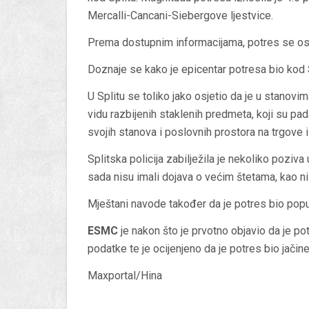
Mercalli-Cancani-Siebergove ljestvice.
Prema dostupnim informacijama, potres se osj
Doznaje se kako je epicentar potresa bio kod
U Splitu se toliko jako osjetio da je u stanov
vidu razbijenih staklenih predmeta, koji su pada
svojih stanova i poslovnih prostora na trgove i
Splitska policija zabilježila je nekoliko poziv
sada nisu imali dojava o većim štetama, kao n
Mještani navode također da je potres bio poput 
ESMC
je nakon što je prvotno objavio da je pot
podatke te je ocijenjeno da je potres bio jačin
Maxportal/Hina