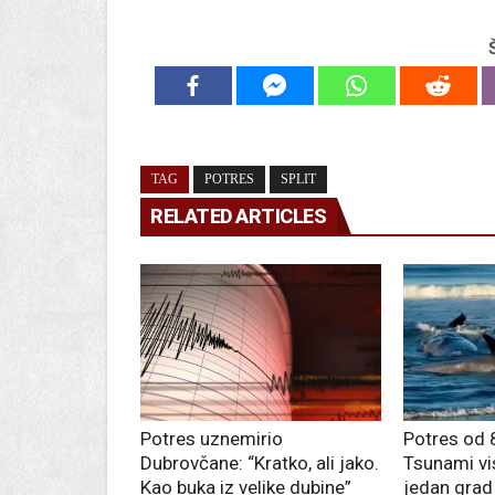
TAG
POTRES
SPLIT
RELATED ARTICLES
Potres uznemirio
Potres od 8
Dubrovčane: “Kratko, ali jako.
Tsunami vi
Kao buka iz velike dubine”
jedan grad