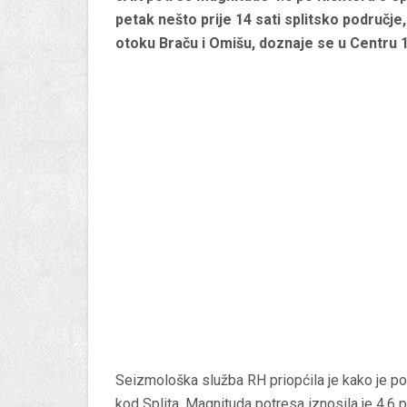
petak nešto prije 14 sati splitsko područje,
otoku Braču i Omišu, doznaje se u Centru 
Seizmološka služba RH priopćila je kako je po
kod Splita. Magnituda potresa iznosila je 4.6 p