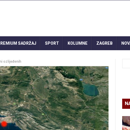
REMIUM SADRŽAJ
SPORT
KOLUMNE
ZAGREB
NOV
ni ozlijeđenih
N