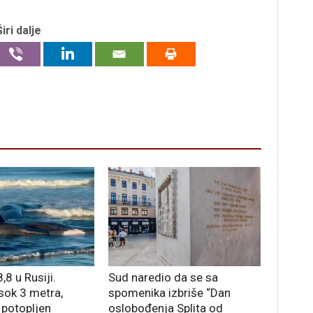
Širi dalje
,8 u Rusiji.
Sud naredio da se sa
sok 3 metra,
spomenika izbriše “Dan
 potopljen
oslobođenja Splita od