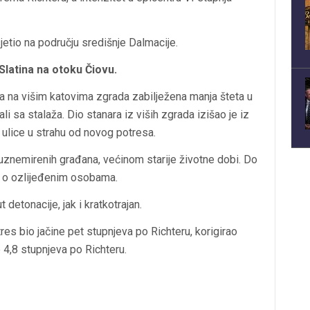
etio na području središnje Dalmacije.
Slatina na otoku Čiovu.
ima na višim katovima zgrada zabilježena manja šteta u
li sa stalaža. Dio stanara iz viših zgrada izišao je iz
 ulice u strahu od novog potresa.
a uznemirenih građana, većinom starije životne dobi. Do
i o ozlijeđenim osobama.
detonacije, jak i kratkotrajan.
res bio jačine pet stupnjeva po Richteru, korigirao
e 4,8 stupnjeva po Richteru.