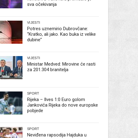
sva očekivanja
VIJESTI
Potres uznemirio Dubrovčane:
“Kratko, ali jako. Kao buka iz velike
dubine”
VIJESTI
Ministar Medved: Mirovine će rasti
za 201.304 branitelja
SPORT
Rijeka – Ilves 1:0 Euro golom
Jankovića Rijeka do nove europske
pobjede
SPORT
Neviđena rapsodija Hajduka u