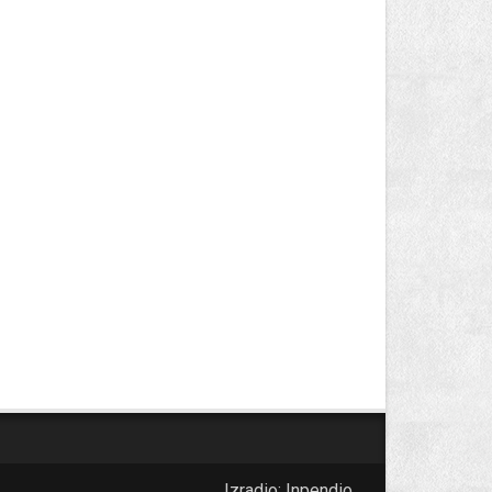
Izradio:
Inpendio