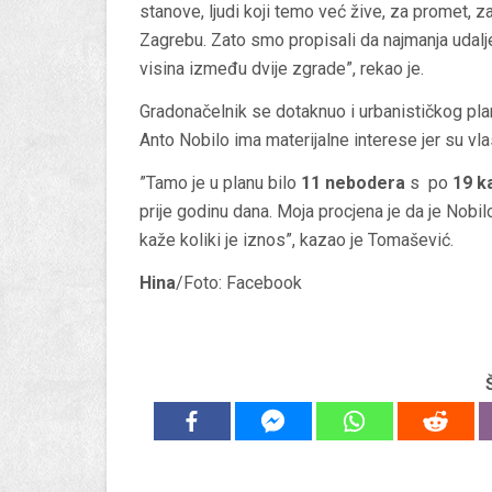
stanove, ljudi koji temo već žive, za promet, za
Zagrebu. Zato smo propisali da najmanja udalj
visina između dvije zgrade”, rekao je.
Gradonačelnik se dotaknuo i urbanističkog plan
Anto Nobilo ima materijalne interese jer su vlas
”Tamo je u planu bilo
11 nebodera
s po
19 k
prije godinu dana. Moja procjena je da je Nob
kaže koliki je iznos”, kazao je Tomašević.
Hina
/Foto: Facebook