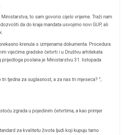
.
inistarstva, to sam govorio cijelo vrijeme. Traži nam
e dozvoliti da do kraja mandata usvojimo novi GUP, ali
k.
 prekasno krenula s izmjenama dokumenta. Procedura
m vijećima gradske četvrti i u Društvu arhitekata
 prijedloga poslana je Ministarstvu 31. listopada
tri tjedna za suglasnost, a za nas tri mjeseca? ”,
gustoću zgrada u pojedinim četvrtima, a kao primjer
ndard za kvalitetu života ljudi koji kupuju tamo