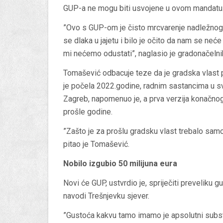
GUP-a ne mogu biti usvojene u ovom mandatu
”Ovo s GUP-om je čisto mrcvarenje nadležnog M
se dlaka u jajetu i bilo je očito da nam se neć
mi nećemo odustati”, naglasio je gradonačelni
Tomašević odbacuje teze da je gradska vlast
je počela 2022.godine, radnim sastancima u svi
Zagreb, napomenuo je, a prva verzija konačnog
prošle godine.
”Zašto je za prošlu gradsku vlast trebalo samo 
pitao je Tomašević.
Nobilo izgubio 50 milijuna eura
Novi će GUP, ustvrdio je, spriječiti preveliku 
navodi Trešnjevku sjever.
”Gustoća kakvu tamo imamo je apsolutni substa