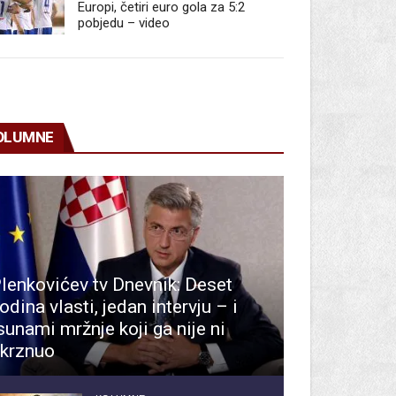
Europi, četiri euro gola za 5:2
pobjedu – video
OLUMNE
lenkovićev tv Dnevnik: Deset
odina vlasti, jedan intervju – i
sunami mržnje koji ga nije ni
krznuo