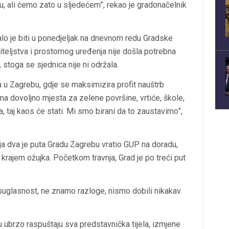
, ali ćemo zato u sljedećem”, rekao je gradonačelnik
o je biti u ponedjeljak na dnevnom redu Gradske
teljstva i prostornog uređenja nije došla potrebna
stoga se sjednica nije ni održala.
a u Zagrebu, gdje se maksimizira profit nauštrb
ma dovoljno mjesta za zelene površine, vrtiće, škole,
, taj kaos će stati. Mi smo birani da to zaustavimo”,
ja dva je puta Gradu Zagrebu vratio GUP na doradu,
t krajem ožujka. Početkom travnja, Grad je po treći put
 suglasnost, ne znamo razloge, nismo dobili nikakav
 ubrzo raspuštaju sva predstavnička tijela, izmjene