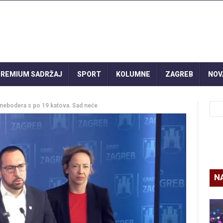
REMIUM SADRŽAJ
SPORT
KOLUMNE
ZAGREB
NOV
1 nebodera s po 19 katova. Sad neće
N