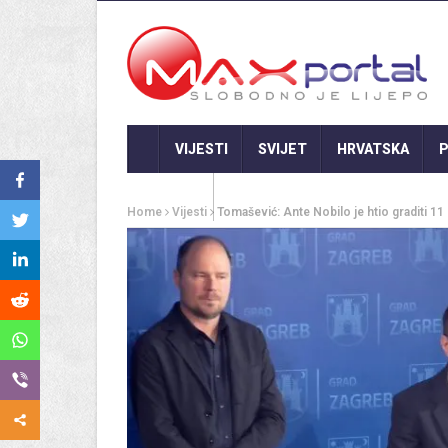
VIJESTI
SVIJET
HRVATSKA
P
GASTRO
Home
Vijesti
Tomašević: Ante Nobilo je htio graditi 1