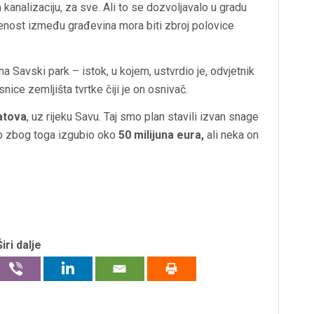
 kanalizaciju, za sve. Ali to se dozvoljavalo u gradu
enost između građevina mora biti zbroj polovice
a Savski park – istok, u kojem, ustvrdio je, odvjetnik
nice zemljišta tvrtke čiji je on osnivač.
atova
, uz rijeku Savu. Taj smo plan stavili izvan snage
ilo zbog toga izgubio oko
50 milijuna eura,
ali neka on
Širi dalje