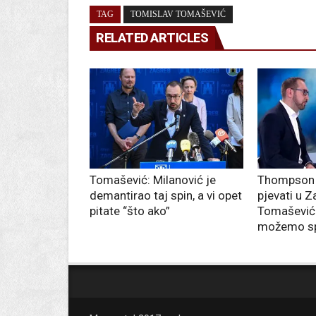
TAG
TOMISLAV TOMAŠEVIĆ
RELATED ARTICLES
Tomašević: Milanović je
Thompson 
demantirao taj spin, a vi opet
pjevati u Z
pitate “što ako”
Tomašević:
možemo spr