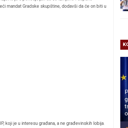
deći mandat Gradske skupštine, dodavši da će on biti u
K
P
g
t
o
, koji je u interesu građana, a ne građevinskih lobija.