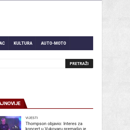
AC
KULTURA
AUTO-MOTO
AJNOVIJE
VIJESTI
Thompson objavio: Interes za
koncert u Vukovaru premašio je