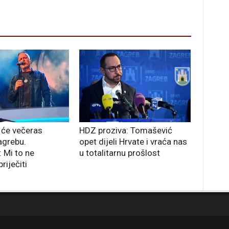
će večeras
HDZ proziva: Tomašević
agrebu.
opet dijeli Hrvate i vraća nas
 Mi to ne
u totalitarnu prošlost
iječiti