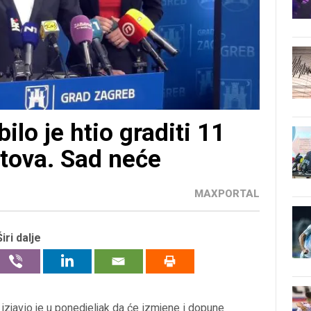
lo je htio graditi 11
tova. Sad neće
MAXPORTAL
Širi dalje
izjavio je u ponedjeljak da će izmjene i dopune