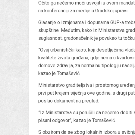
Očito ga nećemo moći usvojiti u ovom mandatu
na konferenciji za medije u Gradskoj upravi.
Glasanje o izmjenama i dopunama GUP-a trebal
skupštine. Međutim, kako iz Ministarstva gradi
suglasnost, gradonačelnik je povukao tu točku, 
”Ovaj urbanistički kaos, koji desetljećima vlad
kvalitete života građana, gdje nema u kvartovi
domove zdravlja, za normalnu tipologiju naselja
kazao je Tomašević.
Ministarstvo graditeljstva i prostornog uređen
prvi put krajem siječnja ove godine, a drugi pu
poslao dokument na pregled.
”Iz Ministarstva su poručili da nećemo dobiti
pisani odgovor”, kazao je Tomašević.
S obzirom da se zbog lokalnih izbora u svibnju