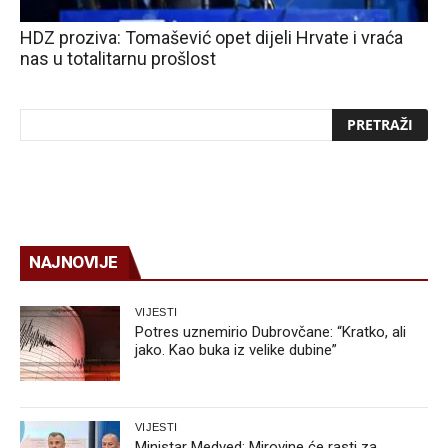
HDZ proziva: Tomašević opet dijeli Hrvate i vraća
nas u totalitarnu prošlost
NAJNOVIJE
VIJESTI
Potres uznemirio Dubrovčane: “Kratko, ali
jako. Kao buka iz velike dubine”
VIJESTI
Ministar Medved: Mirovine će rasti za