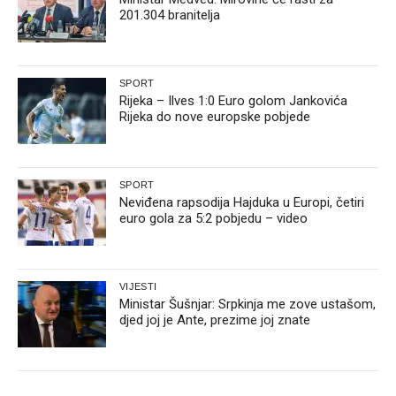
201.304 branitelja
SPORT
Rijeka – Ilves 1:0 Euro golom Jankovića
Rijeka do nove europske pobjede
SPORT
Neviđena rapsodija Hajduka u Europi, četiri
euro gola za 5:2 pobjedu – video
VIJESTI
Ministar Šušnjar: Srpkinja me zove ustašom,
djed joj je Ante, prezime joj znate