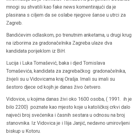
mnogi su shvatili kao
fake news
komentirajući da je
plasirana s ciljem da se oslabe njegove šanse u utrci za
Zagreb.
Bandićevim odlaskom, po trenutnim anketama, u drugi krug
na izborima za gradonačelnika Zagreba ulaze dva
kandidata porijeklom iz BiH.
Lucija i Luka Tomašević, baka i djed Tomislava
Tomaševića, kandidata za zagrebačkog gradonačelnika,
živjeli su u Vidovicama kraj Orašja. Imali su imali su
šestoro djece od kojih je danas živo četvero.
Vidovice, u kojima danas živi oko 1600 osoba, ( 1991. ih je
bilo 2200) poznate kao mjesto koje u katoličkoj crkvi dalo
najveći broj svećenika i časnih sestara u odnosu na broj
stanovnika. Iz Vidovica je i Ilija Janjić, nedavno umirovljeni
biskup u Kotoru.