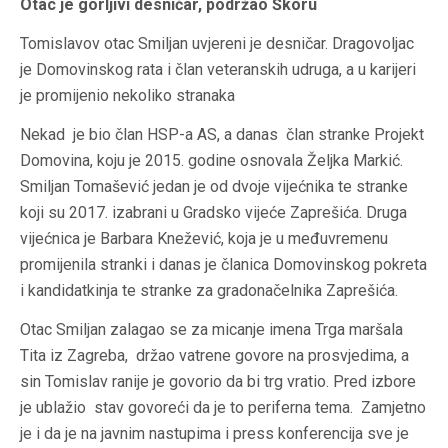
Otac je gorljivi desničar, podržao Škoru
Tomislavov otac Smiljan uvjereni je desničar. Dragovoljac
je Domovinskog rata i član veteranskih udruga, a u karijeri
je promijenio nekoliko stranaka
Nekad je bio član HSP-a AS, a danas član stranke Projekt
Domovina, koju je 2015. godine osnovala Željka Markić.
Smiljan Tomašević jedan je od dvoje vijećnika te stranke
koji su 2017. izabrani u Gradsko vijeće Zaprešića. Druga
vijećnica je Barbara Knežević, koja je u međuvremenu
promijenila stranki i danas je članica Domovinskog pokreta
i kandidatkinja te stranke za gradonačelnika Zaprešića.
Otac Smiljan zalagao se za micanje imena Trga maršala
Tita iz Zagreba, držao vatrene govore na prosvjedima, a
sin Tomislav ranije je govorio da bi trg vratio. Pred izbore
je ublažio stav govoreći da je to periferna tema. Zamjetno
je i da je na javnim nastupima i press konferencija sve je