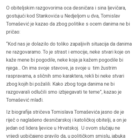
O obiteljskim razgovorima oca desničara i sina ljevičara,
gostujući kod Stankovića u Nedjeljom u dva, Tomislav
Tomašević je kazao da zbog politike s ocem danima ne bi
pričao:
“Kod nas je dolazilo do toliko zapaljivih situacija da danima
ne razgovaramo. To je strast i emocije, neke stvari koje on
kaže mene bi pogodile, neke koja ja kažem pogodile bi
njega… On ima svoje stavove, ja svoje u tim žustrim
raspravama, a sličnih smo karaktera, rekli bi neke stvari
zbog kojih bi požalili. Kako zbog toga danima ne bi
razgovarali odlučili smo izbjegavati te teme”, kazao je
Tomašević mlađi.
Iz biografija stričeva Tomislava Tomaševića jasno de je
riječ o naglašeno desničarskoj i katoličkoj obitelji, a on je
jedan od lidera ljevice u Hrvatskoj. U ovom slučaju ne
vrijedi uobičajeno pravilo da, u političkom smislu, jabuka