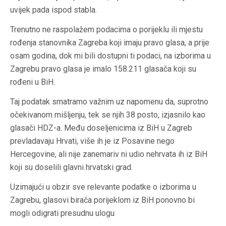
uvijek pada ispod stabla.
Trenutno ne raspolažem podacima o porijeklu ili mjestu
rođenja stanovnika Zagreba koji imaju pravo glasa, a prije
osam godina, dok mi bili dostupni ti podaci, na izborima u
Zagrebu pravo glasa je imalo 158.211 glasača koji su
rođeni u BiH.
Taj podatak smatramo važnim uz napomenu da, suprotno
očekivanom mišljenju, tek se njih 38 posto, izjasnilo kao
glasači HDZ-a. Među doseljenicima iz BiH u Zagreb
prevladavaju Hrvati, više ih je iz Posavine nego
Hercegovine, ali nije zanemariv ni udio nehrvata ih iz BiH
koji su doselili glavni hrvatski grad.
Uzimajući u obzir sve relevante podatke o izborima u
Zagrebu, glasovi birača porijeklom iz BiH ponovno bi
mogli odigrati presudnu ulogu