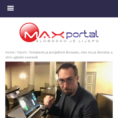
Home
Vijesti
Tomašević je porijeklom Bosanac, otac mu je desničar, a
stric ugledni svećenik