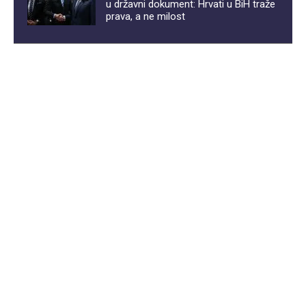
u državni dokument: Hrvati u BiH traže
prava, a ne milost