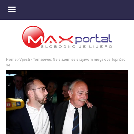
Home
Vijesti
Tomašević: Ne slažem se s izjavom moga oca. Ispričao
se