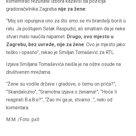
komentirao rezultate izbora kazavši da pozicija
gradonačelnika Zagreba
nije za žene:
“Moj sin ispunjava ono za što smo se mi branitelji borili u
ratu. Ja poštujem Selak Raspudić, ali smatram da je neke
stvari malo naučila napamet.
Drugo, ovo mjesto u
Zagrebu, bez uvrede, nije za žene
. Ovo je mjesto jako
teško i opasno”, rekao je Smiljan Tomašević za RTL.
Izjava Smiljana Tomaševića naišla je na oštre osude na
društvenim mrežama:
“Žene su vodile države i gradove, o čemu on priča?”,
“Skandalozno”, “Sramotna izjava o ženama!”, “Hoće li
reagirati B.a.B.e?”, “Žao mi ga je, stvarno…”, neki od
komentara.
M.M. /Foto: pxll