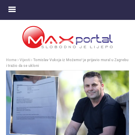
Home
Vijesti
Tomislav Vukoja iz Možemo! je prijavio mural u Zagrebu
i tražio da se ukloni