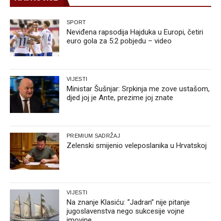
SPORT
Neviđena rapsodija Hajduka u Europi, četiri
euro gola za 5:2 pobjedu – video
VIJESTI
Ministar Šušnjar: Srpkinja me zove ustašom,
djed joj je Ante, prezime joj znate
PREMIUM SADRŽAJ
Zelenski smijenio veleposlanika u Hrvatskoj
VIJESTI
Na znanje Klasiću: “Jadran” nije pitanje
jugoslavenstva nego sukcesije vojne
imovine