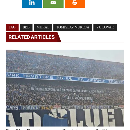
TAG
BBB
MURAL
TOMISLAV VUKOJA
VUKOVAR
RELATED ARTICLES