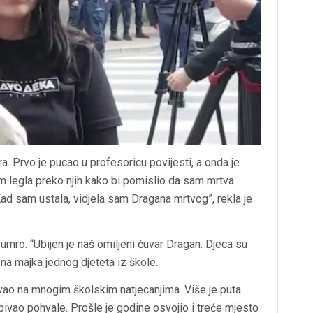
a. Prvo je pucao u profesoricu povijesti, a onda je
sam legla preko njih kako bi pomislio da sam mrtva.
. Kad sam ustala, vidjela sam Dragana mrtvog”, rekla je
umro. “Ubijen je naš omiljeni čuvar Dragan. Djeca su
esena majka jednog djeteta iz škole.
ao na mnogim školskim natjecanjima. Više je puta
bivao pohvale. Prošle je godine osvojio i treće mjesto