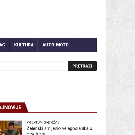
AC
KULTURA
AUTO-MOTO
AJNOVIJE
PREMIUM SADRŽAJ
Zelenski smijenio veleposlanika u
Hrvatskoj