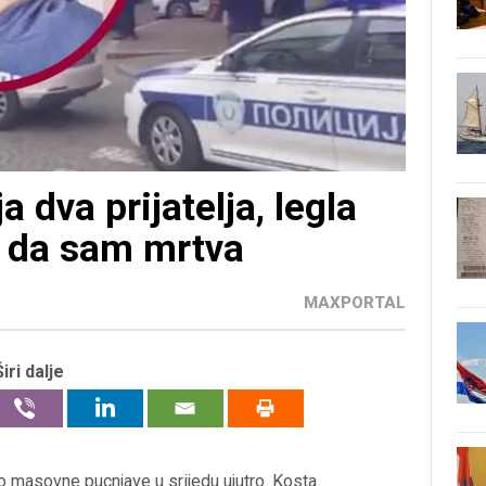
 dva prijatelja, legla
i da sam mrtva
MAXPORTAL
Širi dalje
o masovne pucnjave u srijedu ujutro. Kosta