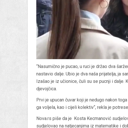
“Nasumično je pucao, u ruci je držao dva šaržer
nastavio dalje. Ubio je dva naša prijatelja, ja 
Izašao je iz učionice, čuli su se pucnji i dalje
djevojčica.
Prvi je upucan čuvar koji je nedugo nakon toga 
ga voljela, kao i cijeli kolektiv“, rekla je potr
Nova.rs piše da je Kosta Kecmanović sudjelov
sudjelovao na natjecanjima iz matematike i do