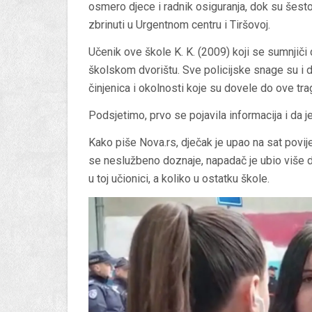
osmero djece i radnik osiguranja, dok su šestor
zbrinuti u Urgentnom centru i Tiršovoj.
Učenik ove škole K. K. (2009) koji se sumnjiči d
školskom dvorištu. Sve policijske snage su i da
činjenica i okolnosti koje su dovele do ove trag
Podsjetimo, prvo se pojavila informacija i da je 
Kako piše Nova.rs, dječak je upao na sat povije
se neslužbeno doznaje, napadač je ubio više dj
u toj učionici, a koliko u ostatku škole.