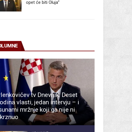
opet će biti Oluja”
OLUMNE
lenkovićev tv Dnevnik: Deset
odina vlasti, jedan intervju – i
sunami mržnje koji ga nije ni
krznuo