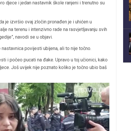
o djece i jedan nastavnik škole ranjeni i trenutno su
a je izvršio ovaj zločin pronađen je i uhićen u
lje na terenu i intenzivno rade na rasvjetljavanju svih
edije”, navodi se u objavi.
nastavnica povijesti ubijena, ali to nije točno.
sti i počeo pucati na đake. Upravo u toj učionici, kako
ece. Još uvijek nije poznato koliko je točno ubio baš