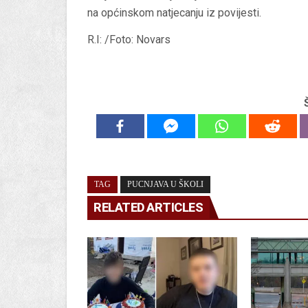
na općinskom natjecanju iz povijesti.
R.I: /Foto: Novars
TAG
PUCNJAVA U ŠKOLI
RELATED ARTICLES