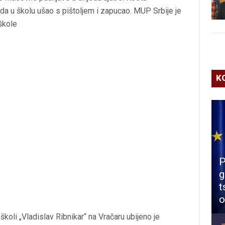
a u školu ušao s pištoljem i zapucao. MUP Srbije je
škole
K
P
g
t
o
školi „Vladislav Ribnikar“ na Vračaru ubijeno je