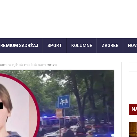
REMIUM SADRŽAJ
SPORT
KOLUMNE
ZAGREB
NOV
a sam na njih da misli da sam mrtva
N