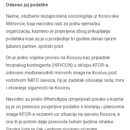
Odavao joj podatke
Naime, službeno nezaposlena sociologinja iz Kosovske
Mitrovice, koja navodno radi za jednu njemačku
organizaciju, kazneno je prijavljena zbog prikupljanja
podataka koje joj je u posljednje tri godine davao njezin
ljubavni partner, splitski pilot.
On je jedno vrijeme proveo na Kosovu kao pripadnik
hrvatskog kontingenta (HRVCON) u sklopu KFOR-a,
odnosno međunarodnih mirovnih snaga na Kosovu pod
vodstvom NATO saveza, čiji je zadatak očuvanje reda, mira
i stvaranja sigurnosti na Kosovu.
Navodno su preko WhatsAppa izmjenjivali poruke u kojima
joj je on prenosio povjerljive podatke o kretanju i planovima
snaga KFOR-a vezanim uz situaciju na sjeveru Kosova, a
ona ih je potom dalje prenosila čelnim ljudima stranke
Srpska lista te čak i jednom novinaru poznate