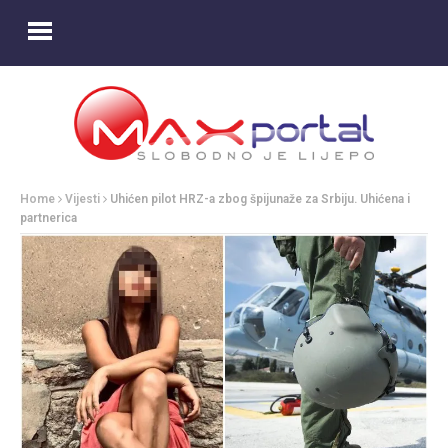
Home
Vijesti
Uhićen pilot HRZ-a zbog špijunaže za Srbiju. Uhićena i
partnerica