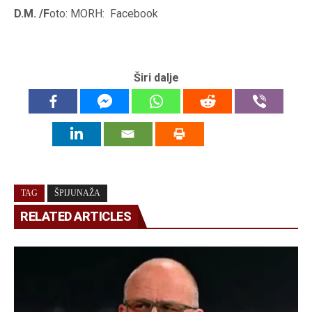
D.M. /F
oto: MORH: Facebook
Širi dalje
TAG
ŠPIJUNAŽA
RELATED ARTICLES