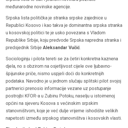
međunarodne novinske agencije.
Srpska lista politička je stranka srpske zajednice u
Republici Kosovo i kao takva je dominantna srpska stranka
u kosovskoj politici te je usko povezana s Vladom
Republike Srbije, koju predvode Srpska napredna stranka i
predsjednik Srbije
Aleksandar Vučić
.
Sociologinju i pilota tereti se za četiri konkretna kaznena
djela, no s obzirom na osjetljivost cijele ove ljubavno-
špijunske priče, nismo uspjeli doći do konkretnijih
podataka. Navodno je u jednom slučaju splitski pilot svojoj
partnerici prenosio informacije vezane uz postupanje
postrojbi KFOR-a u Zubinu Potoku, naselju u istoimenoj
općini na sjeveru Kosova s većinskim srpskim
stanovništvom, koje je već dulje vrijeme ishodište velikih
napetosti između srpskog stanovništva i kosovskih vlasti.