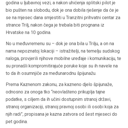
godina u ljubavnoj vezi, a nakon uhićenja splitski pilot je
bio pušten na slobodu, dok je ona dobila rješenje da će je
se na mjesec dana smjestiti u Tranzitni prihvatni centar za
strance Trilj, nakon čega je trebala biti prognana iz
Hrvatske na 10 godina.
No u međuvremenu su – dok je ona bila u Trilju, a on na
nama nepoznatoj lokaciji – istražitelji, na temelju sudskog
naloga, provjerili njihove mobilne uređaje i komunikaciju, te
su pronašli kompromitirajuće poruke koje su ih navele na
to da ih osumnjiče za međunarodnu špijunažu.
Prema Kaznenom zakonu, za kazneno djelo špijunaže,
odnosno za onoga tko “neovlašteno prikuplja tajne
podatke, s ciljem da ih učini dostupnim stranoj državi,
stranoj organizaciji, stranoj pravnoj osobi ili osobi koja za
njih radi”, propisana je kazna zatvora od šest mjeseci do
pet godina.