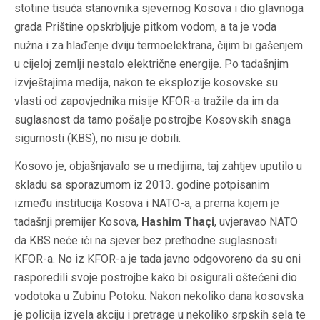
stotine tisuća stanovnika sjevernog Kosova i dio glavnoga
grada Prištine opskrbljuje pitkom vodom, a ta je voda
nužna i za hlađenje dviju termoelektrana, čijim bi gašenjem
u cijeloj zemlji nestalo električne energije. Po tadašnjim
izvještajima medija, nakon te eksplozije kosovske su
vlasti od zapovjednika misije KFOR-a tražile da im da
suglasnost da tamo pošalje postrojbe Kosovskih snaga
sigurnosti (KBS), no nisu je dobili.
Kosovo je, objašnjavalo se u medijima, taj zahtjev uputilo u
skladu sa sporazumom iz 2013. godine potpisanim
između institucija Kosova i NATO-a, a prema kojem je
tadašnji premijer Kosova,
Hashim Thaç​i
, uvjeravao NATO
da KBS neće ići na sjever bez prethodne suglasnosti
KFOR-a. No iz KFOR-a je tada javno odgovoreno da su oni
rasporedili svoje postrojbe kako bi osigurali oštećeni dio
vodotoka u Zubinu Potoku. Nakon nekoliko dana kosovska
je policija izvela akciju i pretrage u nekoliko srpskih sela te