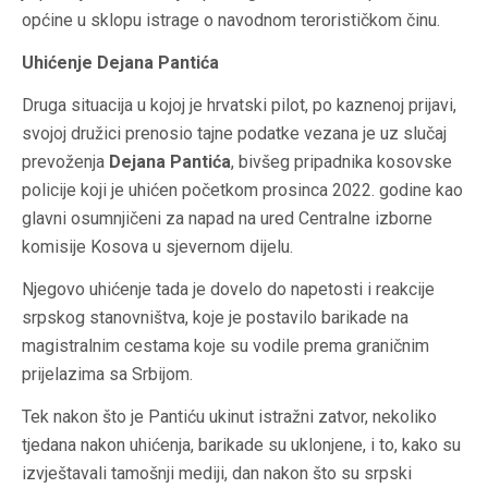
općine u sklopu istrage o navodnom terorističkom činu.
Uhićenje Dejana Pantića
Druga situacija u kojoj je hrvatski pilot, po kaznenoj prijavi,
svojoj družici prenosio tajne podatke vezana je uz slučaj
prevoženja
Dejana Pantića
, bivšeg pripadnika kosovske
policije koji je uhićen početkom prosinca 2022. godine kao
glavni osumnjičeni za napad na ured Centralne izborne
komisije Kosova u sjevernom dijelu.
Njegovo uhićenje tada je dovelo do napetosti i reakcije
srpskog stanovništva, koje je postavilo barikade na
magistralnim cestama koje su vodile prema graničnim
prijelazima sa Srbijom.
Tek nakon što je Pantiću ukinut istražni zatvor, nekoliko
tjedana nakon uhićenja, barikade su uklonjene, i to, kako su
izvještavali tamošnji mediji, dan nakon što su srpski