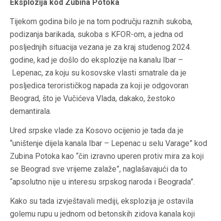
Eksplozija kod Zubina Potoka
Tijekom godina bilo je na tom području raznih sukoba,
podizanja barikada, sukoba s KFOR-om, a jedna od
posljednjih situacija vezana je za kraj studenog 2024.
godine, kad je došlo do eksplozije na kanalu Ibar –
Lepenac, za koju su kosovske vlasti smatrale da je
posljedica terorističkog napada za koji je odgovoran
Beograd, što je Vučićeva Vlada, dakako, žestoko
demantirala.
Ured srpske vlade za Kosovo ocijenio je tada da je
“uništenje dijela kanala Ibar – Lepenac u selu Varage” kod
Zubina Potoka kao “čin izravno uperen protiv mira za koji
se Beograd sve vrijeme zalaže”, naglašavajući da to
“apsolutno nije u interesu srpskog naroda i Beograda”.
Kako su tada izvještavali mediji, eksplozija je ostavila
golemu rupu u jednom od betonskih zidova kanala koji