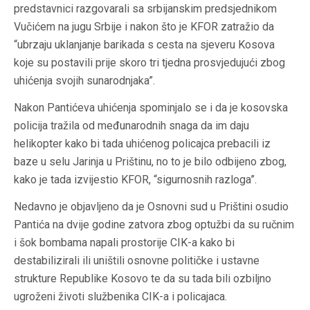
predstavnici razgovarali sa srbijanskim predsjednikom
Vučićem na jugu Srbije i nakon što je KFOR zatražio da
“ubrzaju uklanjanje barikada s cesta na sjeveru Kosova
koje su postavili prije skoro tri tjedna prosvjedujući zbog
uhićenja svojih sunarodnjaka”.
Nakon Pantićeva uhićenja spominjalo se i da je kosovska
policija tražila od međunarodnih snaga da im daju
helikopter kako bi tada uhićenog policajca prebacili iz
baze u selu Jarinja u Prištinu, no to je bilo odbijeno zbog,
kako je tada izvijestio KFOR, “sigurnosnih razloga”.
Nedavno je objavljeno da je Osnovni sud u Prištini osudio
Pantića na dvije godine zatvora zbog optužbi da su ručnim
i šok bombama napali prostorije CIK-a kako bi
destabilizirali ili uništili osnovne političke i ustavne
strukture Republike Kosovo te da su tada bili ozbiljno
ugroženi životi službenika CIK-a i policajaca.