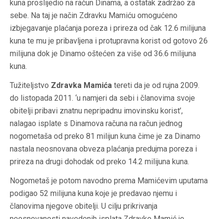
kuna proslijedio na račun Dinama, a ostatak zadržao za
sebe. Na taj je način Zdravku Mamiću omogućeno
izbjegavanje plaćanja poreza i prireza od čak 12.6 milijuna
kuna te mu je pribavljena i protupravna korist od gotovo 26
milijuna dok je Dinamo oštećen za više od 36.6 milijuna
kuna.
Tužiteljstvo
Zdravka Mamića
tereti da je od rujna 2009.
do listopada 2011. ‘u namjeri da sebi i članovima svoje
obitelji pribavi znatnu nepripadnu imovinsku korist’,
nalagao isplate s Dinamova računa na račun jednog
nogometaša od preko 81 milijun kuna čime je za Dinamo
nastala neosnovana obveza plaćanja predujma poreza i
prireza na drugi dohodak od preko 14.2 milijuna kuna.
Nogometaš je potom navodno prema Mamićevim uputama
podigao 52 milijuna kuna koje je predavao njemu i
članovima njegove obitelji. U cilju prikrivanja
neosnovanosti navedenih isplata Zdravko Mamić je