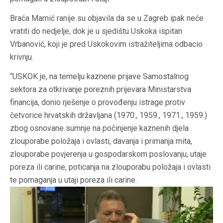
Braća Mamić ranije su objavila da se u Zagreb ipak neće
vratiti do nedjelje, dok je u sjedištu Uskoka ispitan
Vrbanović, koji je pred Uskokovim istražiteljima odbacio
krivnju.
“USKOK je, na temelju kaznene prijave Samostalnog
sektora za otkrivanje poreznih prijevara Ministarstva
financija, donio rješenje o provođenju istrage protiv
četvorice hrvatskih državljana (1970., 1959., 1971., 1959.)
zbog osnovane sumnje na počinjenje kaznenih djela
zlouporabe položaja i ovlasti, davanja i primanja mita,
zlouporabe povjerenja u gospodarskom poslovanju, utaje
poreza ili carine, poticanja na zlouporabu položaja i ovlasti
te pomaganja u utaji poreza ili carine.