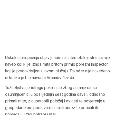
Uskok u priopćenju objavljenom na internetskoj stranici nije
naveo koliki je iznos mita pritom primio porezni inspektor,
koji je prvookrivljeni u ovom slučaju. Također nije navedeno
ni koliko je bio navodni Vrbanovićev dio.
Tužiteljstvo je istragu pokrenulo zbog sumnje da su
osumnjičenici u poslijednjih šest godina davali, odnosno
primali mito, zlouporabili položaj i ovlasti te povjerenje u
gospodarskom poslovanju, utajili porez te poticali ili
pomagali u zloupotrabi i utaji.