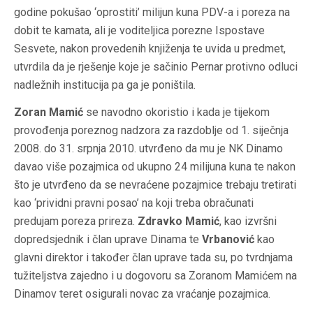
godine pokušao ‘oprostiti’ milijun kuna PDV-a i poreza na
dobit te kamata, ali je voditeljica porezne Ispostave
Sesvete, nakon provedenih knjiženja te uvida u predmet,
utvrdila da je rješenje koje je sačinio Pernar protivno odluci
nadležnih institucija pa ga je poništila.
Zoran Mamić
se navodno okoristio i kada je tijekom
provođenja poreznog nadzora za razdoblje od 1. siječnja
2008. do 31. srpnja 2010. utvrđeno da mu je NK Dinamo
davao više pozajmica od ukupno 24 milijuna kuna te nakon
što je utvrđeno da se nevraćene pozajmice trebaju tretirati
kao ‘prividni pravni posao’ na koji treba obračunati
predujam poreza prireza.
Zdravko Mamić
, kao izvršni
dopredsjednik i član uprave Dinama te
Vrbanović
kao
glavni direktor i također član uprave tada su, po tvrdnjama
tužiteljstva zajedno i u dogovoru sa Zoranom Mamićem na
Dinamov teret osigurali novac za vraćanje pozajmica.