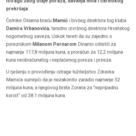
istragu zbog utaje poraza, davanja mita i carinskog
prekršaja
Čelnike Dinama braću
Mamić
i bivšeg direktora tog kluba
Damira Vrbanovića
, tenutno izvršnog direktora Hrvatskog
nogometnog saveza, Uskok tereti da su zajedno s
poreznikom
Milanom Pernarom
Dinamo oštetili za
najmanje 117,8 milijuna kuna, a proračun za 12,2 milijuna
kuna neobračunatog i neplaćenog poreza i prireza.
U rješenju o provođenju istrage tužiteljstvo Zdravka
Mamića sumnjiči da je nezakonito zaradio najmanje 52
milijuna kuna, a njegovog brata Zorana za “nepripadnu
korist” od 38.1 milijuna kuna.