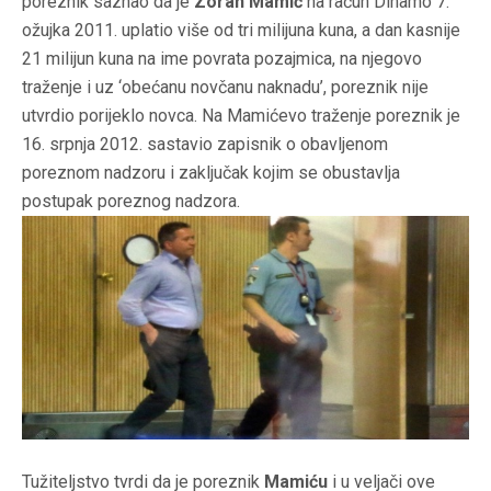
poreznik saznao da je
Zoran Mamić
na račun Dinamo 7.
ožujka 2011. uplatio više od tri milijuna kuna, a dan kasnije
21 milijun kuna na ime povrata pozajmica, na njegovo
traženje i uz ‘obećanu novčanu naknadu’, poreznik nije
utvrdio porijeklo novca. Na Mamićevo traženje poreznik je
16. srpnja 2012. sastavio zapisnik o obavljenom
poreznom nadzoru i zaključak kojim se obustavlja
postupak poreznog nadzora.
Tužiteljstvo tvrdi da je poreznik
Mamiću
i u veljači ove