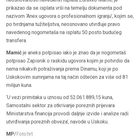
prikazao da se isplata vrši na temelju dokumenta pod
nazivom ‘Anex ugovora o profesionalnom igranju’, kojim se,
po tvrdnjama tužiteljstva, neosnovano utvrđuje pravo
navedenog nogometaša na isplatu 50 posto budućeg
transfera.
Mamić
je aneks potpisao iako je znao da je nogometaš
potpisao Zapisnik o raskidu ugovora kojim je potvrdio da
nema nikakvih potraživanja prema Dinamu, koji je po
Uskokovim sumnjama na taj način oštećen za više od 81
milijun kuna.
‘U vezi primitaka u iznosu od 52.061.889,15 kuna,
Samostalni sektor za otkrivanje poreznih prijevara
Ministarstva financija provodi daljnje izvide i analize radi
utvrđivanja poreznih obveza’, navode u Uskoku.
MP
/
Foto:hrt