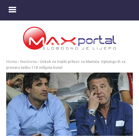
Home
Naslovna
Uskok će tražiti pritvor za Mamića: Optužuju ih za
prevaru tešku 118 milijuna kuna!