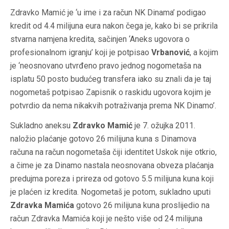
Zdravko Mamić je ‘u ime i za račun NK Dinama’ podigao
kredit od 4.4 milijuna eura nakon čega je, kako bi se prikrila
stvarna namjena kredita, sačinjen ‘Aneks ugovora o
profesionalnom igranju’ koji je potpisao
Vrbanović
, a kojim
je ‘neosnovano utvrđeno pravo jednog nogometaša na
isplatu 50 posto budućeg transfera iako su znali da je taj
nogometaš potpisao Zapisnik o raskidu ugovora kojim je
potvrdio da nema nikakvih potraživanja prema NK Dinamo’.
Sukladno aneksu
Zdravko Mamić
je 7. ožujka 2011.
naložio plaćanje gotovo 26 milijuna kuna s Dinamova
računa na račun nogometaša čiji identitet Uskok nije otkrio,
a čime je za Dinamo nastala neosnovana obveza plaćanja
predujma poreza i prireza od gotovo 5.5 milijuna kuna koji
je plaćen iz kredita. Nogometaš je potom, sukladno uputi
Zdravka Mamića
gotovo 26 milijuna kuna proslijedio na
račun Zdravka Mamića koji je nešto više od 24 milijuna