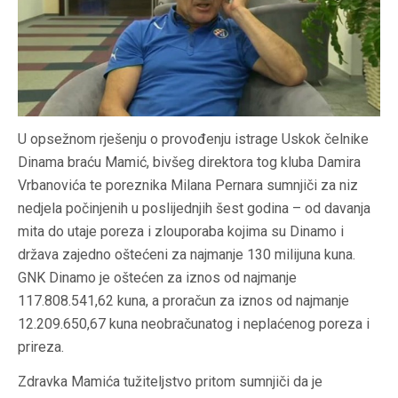
U opsežnom rješenju o provođenju istrage Uskok čelnike
Dinama braću Mamić, bivšeg direktora tog kluba Damira
Vrbanovića te poreznika Milana Pernara sumnjiči za niz
nedjela počinjenih u poslijednjih šest godina – od davanja
mita do utaje poreza i zlouporaba kojima su Dinamo i
država zajedno oštećeni za najmanje 130 milijuna kuna.
GNK Dinamo je oštećen za iznos od najmanje
117.808.541,62 kuna, a proračun za iznos od najmanje
12.209.650,67 kuna neobračunatog i neplaćenog poreza i
prireza.
Zdravka Mamića tužiteljstvo pritom sumnjiči da je