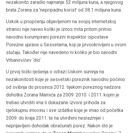
nezakonito zaradio najmanje 52 milijuna kuna, a njegovog
brata Zorana za ‘nepripadnu korist’ od 38.1 milijuna kuna.
Uskok u priopćenju objavljenom na svojoj internetskoj
stranici nije naveo koliki je iznos mita pritom primio
navodno korumpirani porezni inspektor ispostave
Porezne uprave u Sesvetama, koji je prvookrivljeni u ovom
slučaju. Također nije navedeno ni koliko je bio navodni
Vrbanovićev ‘dio’.
U prvoj točki rješenja o istrazi Uskom sumnja na
nezakonitosti koje je sesvetski poreznik navodno počinio
od svibnja do prosinca 2012. tijekom poreznog nadzora
dohotka Zorana Mamića za 2009. 2010. i 2011. kojim je
trebao utvrditi ima li dokazane izvore prihoda za
cjelokupnu imovinu i sve izdatke koje je imao od početka
2009. do kraja 2011. te na utvrđeni nesrazmjer i
neprijavljeni dohodak obračunati porez. Nakon što je