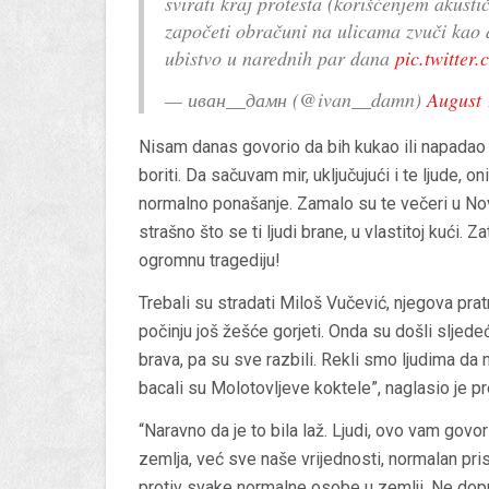
svirati kraj protesta (korišćenjem akusti
započeti obračuni na ulicama zvuči kao 
ubistvo u narednih par dana
pic.twitte
— иван__дамн (@ivan__damn)
August 
Nisam danas govorio da bih kukao ili napadao 
boriti. Da sačuvam mir, uključujući i te ljude, o
normalno ponašanje. Zamalo su te večeri u Novo
strašno što se ti ljudi brane, u vlastitoj kući. Z
ogromnu tragediju!
Trebali su stradati Miloš Vučević, njegova pratnja
počinju još žešće gorjeti. Onda su došli sljedeće v
brava, pa su sve razbili. Rekli smo ljudima da n
bacali su Molotovljeve koktele”, naglasio je p
“Naravno da je to bila laž. Ljudi, ovo vam govo
zemlja, već sve naše vrijednosti, normalan pris
protiv svake normalne osobe u zemlji. Ne dopu