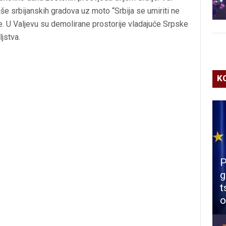
iše srbijanskih gradova uz moto “Srbija se umiriti ne
e. U Valjevu su demolirane prostorije vladajuće Srpske
jstva.
K
P
g
t
o