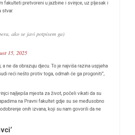
 fakulteti pretvoreni u jazbine i svinjce, uz pljesak i
 stvar.
era, ako se javi potpisem ga)
ust 15, 2025
, a ne da obrazuju djecu. To je najviša razina uspjeha
sudi reći nešto protiv toga, odmah će ga progoniti”,
injci najljepša mjesta za život, počeli vikati da su
o napadima na Pravni fakultet gdje su se međusobno
z odobrenje onih izvana, koji su nam govorili da ne
ivci’