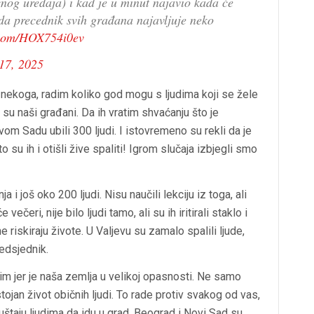
čnog uređaja) i kad je u minut najavio kada će
da precednik svih građana najavljuje neko
r.com/HOX754i0ev
17, 2025
nekoga, radim koliko god mogu s ljudima koji se žele
ni su naši građani. Da ih vratim shvaćanju što je
m Sadu ubili 300 ljudi. I istovremeno su rekli da je
ato su ih i otišli žive spaliti! Igrom slučaja izbjegli smo
 i još oko 200 ljudi. Nisu naučili lekciju iz toga, ali
ečeri, nije bilo ljudi tamo, ali su ih iritirali staklo i
e riskiraju živote. U Valjevu su zamalo spalili ljude,
redsjednik.
rim jer je naša zemlja u velikoj opasnosti. Ne samo
tojan život običnih ljudi. To rade protiv svakog od vas,
štaju ljudima da idu u grad, Beograd i Novi Sad su