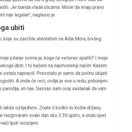
araditi. Jer banda vlada ulicama. Misle da imaju pravo
im nije legalan”, naglasio je.
ga ubiti
i, koje su završile atentatom na Alda Mora, bivšeg
moje pitanje svima je, koga će večeras spaliti? I moje
nekoga ubiti. I to kažem na najotvoreniji način! Kažem
e ostalo napravili. Preostalo je samo da počnu ubijati.
ogoditi. A onda će reći, ovdje je sve u redu, pobunjeni
ao parodija, ali nije. Sazvao sam ovaj sastanak da vam
i lakše ozlijeđeno. Znate li koliko to košta državu,
icije razgovaram svaki dan oko 3:30 ujutro, a onda opet
aši ljudi iscrpljeni.