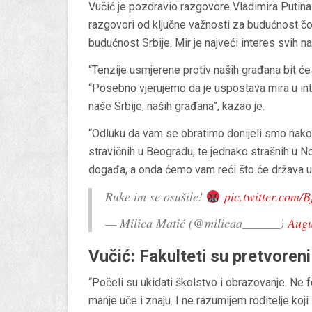
Vučić je pozdravio razgovore Vladimira Putina 
razgovori od ključne važnosti za budućnost čo
budućnost Srbije. Mir je najveći interes svih na
“Tenzije usmjerene protiv naših građana bit će 
“Posebno vjerujemo da je uspostava mira u inte
naše Srbije, naših građana”, kazao je.
“Odluku da vam se obratimo donijeli smo nakon
stravičnih u Beogradu, te jednako strašnih u N
događa, a onda ćemo vam reći što će država uči
Ruke im se osušile!
pic.twitter.com/
— Milica Matić (@milicaa______)
Augu
Vučić: Fakulteti su pretvoreni 
“Počeli su ukidati školstvo i obrazovanje. Ne 
manje uče i znaju. I ne razumijem roditelje koji