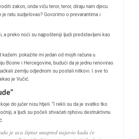
diti zakon, onda viču teror, teror, diraju nam djecu.
em je ratu sudjelovao? Govorimo o prevarantima i
, a preko noći su najpošteniji ljudi predstavljeni kao
t kažem: pokažite mi jedan od mojih računa u
iju Bosne i Hercegovine, budući da je jednu renovirao.
pljačkali zemlju odjednom su postali nitkovi. I sve to
ekao je Vučić.
jude”
je do jučer nisu htjeli. “I rekli su da je svatko tko
ćniji, a ljudi su počeli shvaćati njihovu destruktivnu
ć.
kada je aca šiptar unapred najavio kada će