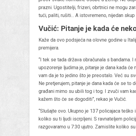
prazni. Ugostitelji, frizeri, obrtnici ne mogu z
tući, paliti, rušiti… A istovremeno, nijedan skup 
Vučić: Pitanje je kada će neko
Kaže da ovo podsjeća na olovne godine u Italij
premijera.
“I tek se tada država obračunala s bandama. I 
upozorenje ljudima je, pitanje je dana kada će 
vam da je to jedino što je preostalo. Već su sv
Ne pretjerujem, pitanje je dana kada će se to d
građani mirno su ubili tog i tog. I zvuči vam k
kažem što će se dogoditi”, rekao je Vučić.
“Slušajte ovo. Ukupno je 137 policajaca teško il
koliko su ti ljudi iscrpljeni. S ravnateljem pol
razgovaramo u 7:30 ujutro. Zamislite koliko su n