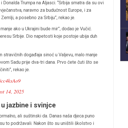
i Donalda Trumpa na Aljasci. “Srbija smatra da su ovi
vječanstva, naravno za budućnost Europe, i za
 Zemlji, a posebno za Srbiju”, rekao je.
manje ako u Ukrajini bude mir”, dodao je Vučić.
resu Srbije. Dio napetosti koje postoje ubija duh
 stravičnih događaja sinoć u Valjevu, malo manje
ovom Sadu prije dva-tri dana. Prvo ćete čuti što se
niti”, rekao je.
Bjcc4ksAo9
st 14, 2025
u jazbine i svinjce
formalno, ali suštinski da. Danas naša djeca puno
 su to podržavali. Nakon što su uništili školstvo i