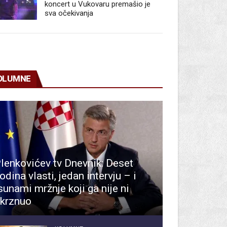
koncert u Vukovaru premašio je
sva očekivanja
OLUMNE
lenkovićev tv Dnevnik: Deset
odina vlasti, jedan intervju – i
sunami mržnje koji ga nije ni
krznuo