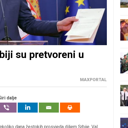
biji su pretvoreni u
MAXPORTAL
Širi dalje
ekoliko dana žestokih prosvjeda diljem Srbije. Val