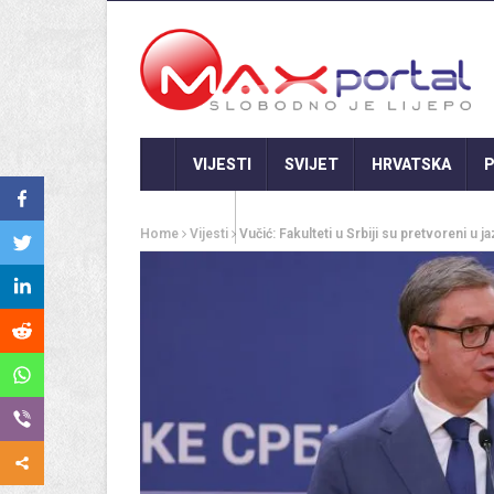
VIJESTI
SVIJET
HRVATSKA
P
GASTRO
Home
Vijesti
Vučić: Fakulteti u Srbiji su pretvoreni u ja