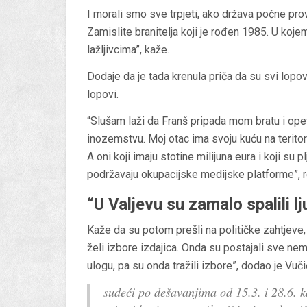
I morali smo sve trpjeti, ako država počne provo
Zamislite branitelja koji je rođen 1985. U koj
lažljivcima”, kaže.
Dodaje da je tada krenula priča da su svi lopovi
lopovi.
“Slušam laži da Franš pripada mom bratu i ope
inozemstvu. Moj otac ima svoju kuću na teritor
A oni koji imaju stotine milijuna eura i koji su 
podržavaju okupacijske medijske platforme”, r
“U Valjevu su zamalo spalili l
Kaže da su potom prešli na političke zahtjeve, ko
želi izbore izdajica. Onda su postajali sve nemo
ulogu, pa su onda tražili izbore”, dodao je Vuči
sudeći po dešavanjima od 15.3. i 28.6. 