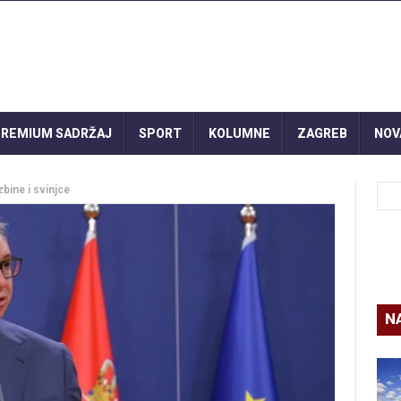
REMIUM SADRŽAJ
SPORT
KOLUMNE
ZAGREB
NOV
zbine i svinjce
N