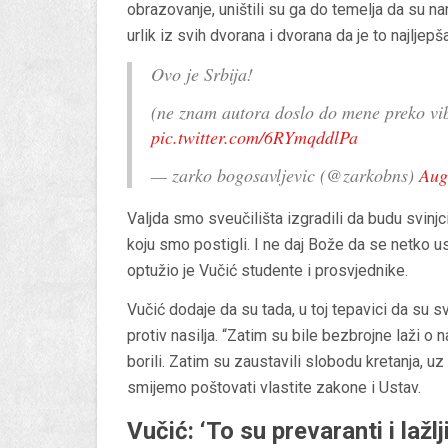
obrazovanje, uništili su ga do temelja da su nam
urlik iz svih dvorana i dvorana da je to najljepša
Ovo je Srbija!
(ne znam autora doslo do mene preko vib
pic.twitter.com/6RYmqddlPa
— zarko bogosavljevic (@zarkobns)
Aug
Valjda smo sveučilišta izgradili da budu svinjci
koju smo postigli. I ne daj Bože da se netko u
optužio je Vučić studente i prosvjednike.
Vučić dodaje da su tada, u toj tepavici da su sv
protiv nasilja. “Zatim su bile bezbrojne laži 
borili. Zatim su zaustavili slobodu kretanja, u
smijemo poštovati vlastite zakone i Ustav.
Vučić: ‘To su prevaranti i lažlj