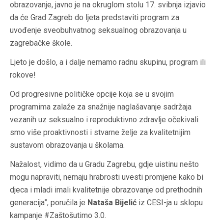
obrazovanje, javno je na okruglom stolu 17. svibnja izjavio
da će Grad Zagreb do ljeta predstaviti program za
uvođenje sveobuhvatnog seksualnog obrazovanja u
zagrebačke škole.
Ljeto je došlo, a i dalje nemamo radnu skupinu, program ili
rokove!
Od progresivne političke opcije koja se u svojim
programima zalaže za snažnije naglašavanje sadržaja
vezanih uz seksualno i reproduktivno zdravlje očekivali
smo više proaktivnosti i stvarne želje za kvalitetnijim
sustavom obrazovanja u školama.
Nažalost, vidimo da u Gradu Zagrebu, gdje uistinu nešto
mogu napraviti, nemaju hrabrosti uvesti promjene kako bi
djeca i mladi imali kvalitetnije obrazovanje od prethodnih
generacija”, poručila je
Nataša Bijelić
iz CESI-ja u sklopu
kampanje #Zaštošutimo 3.0.