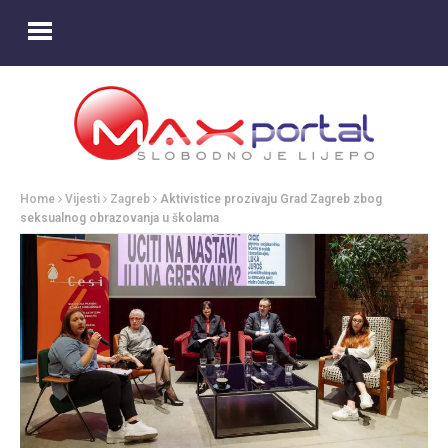
Home
Vijesti
Zagreb
Aktivistice prozivaju Grad Zagreb zbog
seksualnog obrazovanja u školama