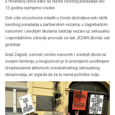
u Hrvatskoj ističe kako su razine rizičnog ponašanja već
15 godina razmjerno visoke.
Dok više od polovice mladih u životu doživljava neki oblik
nasilnog ponašanja u partnerskim vezama, u zagrebačkim
osnovnim i srednjim školama sadržaji vezani uz seksualno
i reproduktivno zdravlje provode se tek JEDAN školski sat
godišnje.
Grad Zagreb, osnivač većine osnovnih i srednjih škola na
svojem teritoriju, u mogućnosti je to promijeniti uvođenjem
izvannastavne aktivnosti sveobuhvatnog seksualnog
obrazovanja, ali izgleda da za to nema političke volje.