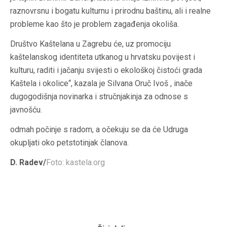
raznovrsnu i bogatu kulturnu i prirodnu baštinu, ali i realne
probleme kao što je problem zagađenja okoliša.
Društvo Kaštelana u Zagrebu će, uz promociju
kaštelanskog identiteta utkanog u hrvatsku povijest i
kulturu, raditi i jačanju svijesti o ekološkoj čistoći grada
Kaštela i okolice“, kazala je Silvana Oruč Ivoš , inače
dugogodišnja novinarka i stručnjakinja za odnose s
javnošću.
odmah počinje s radom, a očekuju se da će Udruga
okupljati oko petstotinjak članova.
D. Radev/
Foto: kastela.org