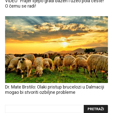
VIDEO “Frajer lijepo gradi bazen i uzeo pola ceste!”
O čemu se radi!
Dr. Mate Brstilo: Olaki pristup brucelozi u Dalmaciji
mogao bi stvoriti ozbiljne probleme