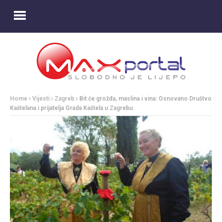
Home
Vijesti
Zagreb
Bit će grožđa, maslina i vina: Osnovano Društvo
Kaštelana i prijatelja Grada Kaštela u Zagrebu