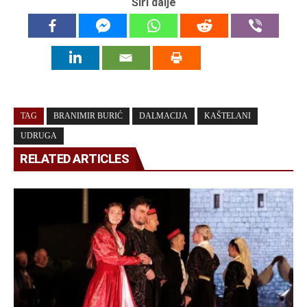
Širi dalje
TAG
BRANIMIR BURIĆ
DALMACIJA
KAŠTELANI
UDRUGA
RELATED ARTICLES