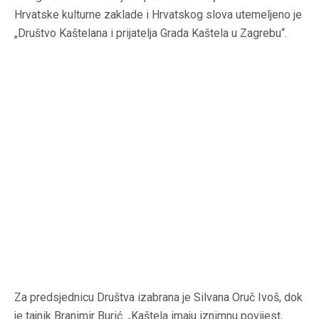
Hrvatske kulturne zaklade i Hrvatskog slova utemeljeno je
„Društvo Kaštelana i prijatelja Grada Kaštela u Zagrebu“.
Za predsjednicu Društva izabrana je Silvana Oruč Ivoš, dok
je tajnik Branimir Burić. „Kaštela imaju iznimnu povijest,