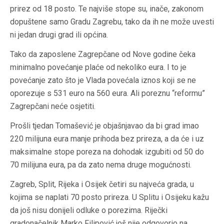
prirez od 18 posto. Te najviše stope su, inače, zakonom
dopuštene samo Gradu Zagrebu, tako da ih ne može uvesti
ni jedan drugi grad ili općina.
Tako da zaposlene Zagrepčane od Nove godine čeka
minimalno povećanje plaće od nekoliko eura. I to je
povećanje zato što je Vlada povećala iznos koji se ne
oporezuje s 531 euro na 560 eura. Ali poreznu “reformu”
Zagrepčani neće osjetiti.
Prošli tjedan Tomašević je objašnjavao da bi grad imao
220 milijuna eura manje prihoda bez prireza, a da će i uz
maksimalne stope poreza na dohodak izgubiti od 50 do
70 milijuna eura, pa da zato nema druge mogućnosti.
Zagreb, Split, Rijeka i Osijek četiri su najveća grada, u
kojima se naplati 70 posto prireza. U Splitu i Osijeku kažu
da još nisu donijeli odluke o porezima. Riječki
gradonačelnik Marko Filipović još nije odgovorio na