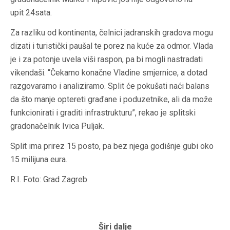
upit 24sata.
Za razliku od kontinenta, čelnici jadranskih gradova mogu
dizati i turistički paušal te porez na kuće za odmor. Vlada
je i za potonje uvela viši raspon, pa bi mogli nastradati
vikendaši. “Čekamo konačne Vladine smjernice, a dotad
razgovaramo i analiziramo. Split će pokušati naći balans
da što manje optereti građane i poduzetnike, ali da može
funkcionirati i graditi infrastrukturu”, rekao je splitski
gradonačelnik Ivica Puljak.
Split ima prirez 15 posto, pa bez njega godišnje gubi oko
15 milijuna eura.
R.I. Foto: Grad Zagreb
Širi dalje