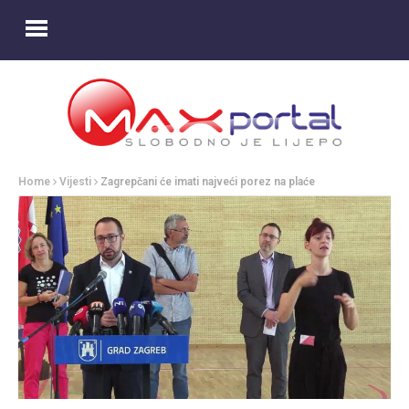
Home
Vijesti
Zagrepčani će imati najveći porez na plaće