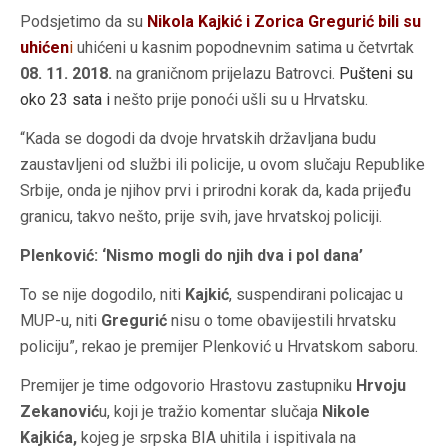
Podsjetimo da su
Nikola Kajkić i Zorica Gregurić bili su
uhićen
i
uhićeni u kasnim popodnevnim satima u četvrtak
08. 11. 2018.
na graničnom prijelazu Batrovci.
Pušteni su
oko 23 sata i
nešto prije ponoći ušli su u Hrvatsku.
“Kada se dogodi da dvoje hrvatskih državljana budu
zaustavljeni od službi ili policije, u ovom slučaju Republike
Srbije, onda je njihov prvi i prirodni korak da, kada prijeđu
granicu, takvo nešto, prije svih, jave hrvatskoj policiji.
Plenković: ‘Nismo mogli do njih dva i pol dana’
To se nije dogodilo, niti
Kajkić
, suspendirani policajac u
MUP-u, niti
Gregurić
nisu o tome obavijestili hrvatsku
policiju”, rekao je premijer Plenković u Hrvatskom saboru.
Premijer je time odgovorio Hrastovu zastupniku
Hrvoju
Zekanović
u, koji je tražio komentar slučaja
Nikole
Kajkića,
kojeg je srpska BIA uhitila i ispitivala na