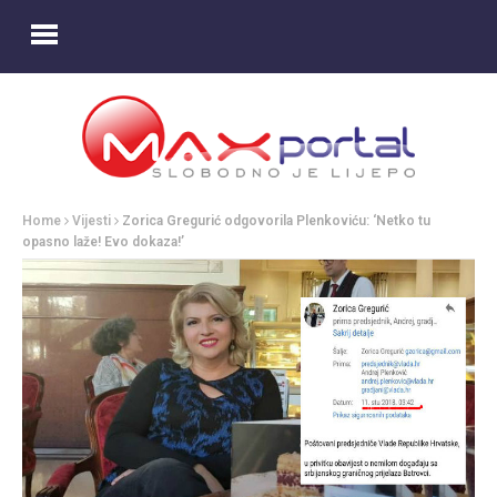
Home
Vijesti
Zorica Gregurić odgovorila Plenkoviću: ‘Netko tu
opasno laže! Evo dokaza!’