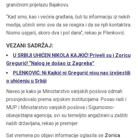
graničnom prijelazu Bajakovu.
“Kad smo, kao i većina građana, čuli tu informaciju iz nekih
medija, učinili smo sve da se reagira i da se njih kontaktira.
Nismo uspjeli, skoro dva i pol dana”, rekao je Plenković.
VEZANI SADRŽAJ:
U SRBIJI UHIĆEN NIKOLA KAJKIĆ! Priveli su i Zoricu
Gregurić! “Nalog je došao iz Zagreba”
PLENKOVIĆ: Ni Kajkić ni Gregurić nisu nas izvijestili
o uhićenju u Srbiji
Naveo je kako je Ministarstvo vanjskih poslova odmah
prosvjedovalo prema srpskim institucijama. Posao radi i
MUP i Ministarstvo vanjskih poslova i Sigurnosno-
obavještajna agencija, svi su temeljito angažirani u zaštiti
naših državljana, rekao je premijer.
Sat vremena po objavi informacije oglasila se
Zorica