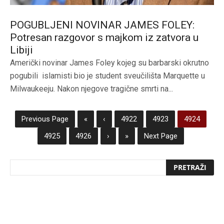
POGUBLJENI NOVINAR JAMES FOLEY:
Potresan razgovor s majkom iz zatvora u
Libiji
Američki novinar James Foley kojeg su barbarski okrutno
pogubili islamisti bio je student sveučilišta Marquette u
Milwaukeeju. Nakon njegove tragične smrti na...
Previous Page
«
‹
4922
4923
4924
4925
4926
›
»
Next Page