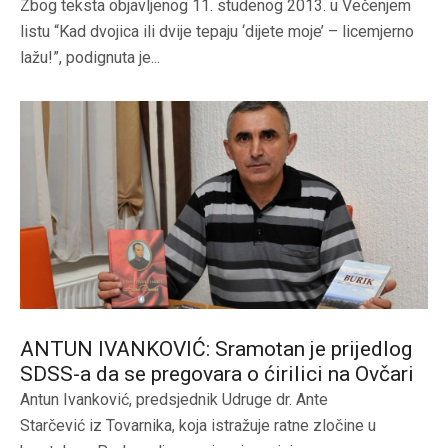
Zbog teksta objavljenog 11. studenog 2013. u Večenjem
listu “Kad dvojica ili dvije tepaju ‘dijete moje’ – licemjerno
lažu!”, podignuta je...
ANTUN IVANKOVIĆ: Sramotan je prijedlog
SDSS-a da se pregovara o ćirilici na Ovčari
Antun Ivanković, predsjednik Udruge dr. Ante
Starčević iz Tovarnika, koja istražuje ratne zločine u