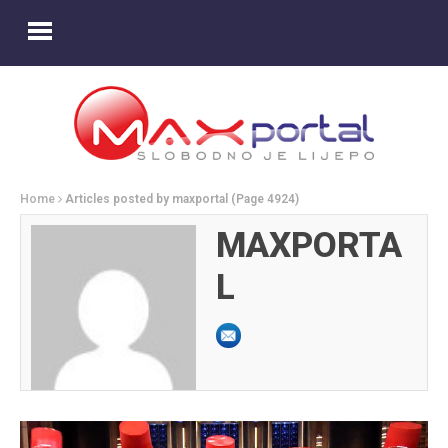
Home
Articles posted by maxportal
(Page 4924)
MAXPORTA
L