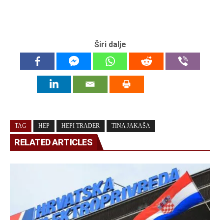
Širi dalje
TAG
HEP
HEPI TRADER
TINA JAKAŠA
RELATED ARTICLES