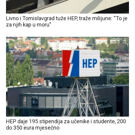
Livno i Tomislavgrad tuže HEP, traže milijune: “To je
za njih kap u moru”
HEP daje 195 stipendija za učenike i studente, 200
do 350 eura mjesečno