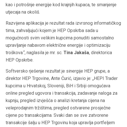
kao i potrošnje energije kod krajnjih kupaca, te smanjenje
utjecaja na okoliš.
Razvijena aplikacija je rezultat rada izvrsnog informatičkog
tima, zahvaljujući kojem je HEP Opskrba sada u
mogućnosti svim velikim kupcima ponuditi samostalno
upravljanje nabavom električne energije i optimizaciju
troškova
.“, naglasila je mr. sc.
Tina Jakaša
, direktorica
HEP Opskrbe.
Softversko rješenje rezultat je sinergije HEP grupe, a
direktor HEP Trgovine, Ante Ćurić, izjavio je: „
HEPI Trader
kupcima u Hrvatskoj, Sloveniji, BiH i Srbiji omogućava
online pregled ugovora i transakcija, zadavanje naloga za
kupnju, pregled izvješća o analizi kretanja cijena na
veleprodajnim tržištima, pregled ostvarene prosječne
cijene po transakcijama. Svaki dan se sve zatvorene
transakcije šalju u HEP Trgovinu koja upravlja portfeljem