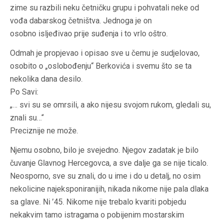
zime su razbili neku četničku grupu i pohvatali neke od
vođa dabarskog četništva. Jednoga je on
osobno isljeđivao prije suđenja i to vrlo oštro.
Odmah je propjevao i opisao sve u čemu je sudjelovao,
osobito o „oslobođenju“ Berkovića i svemu što se ta
nekolika dana desilo.
Po Savi:
„… svi su se omrsili, a ako nijesu svojom rukom, gledali su,
znali su…“
Preciznije ne može.
Njemu osobno, bilo je svejedno. Njegov zadatak je bilo
čuvanje Glavnog Hercegovca, a sve dalje ga se nije ticalo.
Neosporno, sve su znali, do u ime i do u detalj, no osim
nekolicine najeksponiranijih, nikada nikome nije pala dlaka
sa glave. Ni ’45. Nikome nije trebalo kvariti pobjedu
nekakvim tamo istragama o pobijenim mostarskim