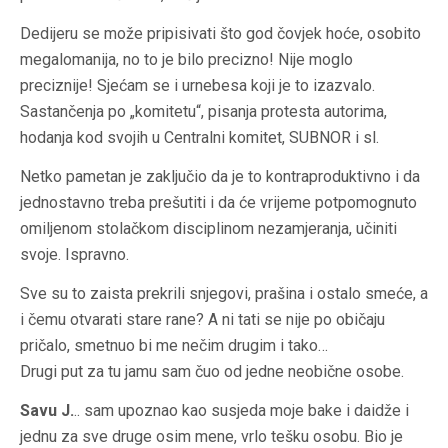
Dedijeru se može pripisivati što god čovjek hoće, osobito
megalomanija, no to je bilo precizno! Nije moglo
preciznije! Sjećam se i urnebesa koji je to izazvalo.
Sastančenja po „komitetu“, pisanja protesta autorima,
hodanja kod svojih u Centralni komitet, SUBNOR i sl.
Netko pametan je zaključio da je to kontraproduktivno i da
jednostavno treba prešutiti i da će vrijeme potpomognuto
omiljenom stolačkom disciplinom nezamjeranja, učiniti
svoje. Ispravno.
Sve su to zaista prekrili snjegovi, prašina i ostalo smeće, a
i čemu otvarati stare rane? A ni tati se nije po običaju
pričalo, smetnuo bi me nečim drugim i tako…
Drugi put za tu jamu sam čuo od jedne neobične osobe.
Savu J.
.. sam upoznao kao susjeda moje bake i daidže i
jednu za sve druge osim mene, vrlo tešku osobu. Bio je