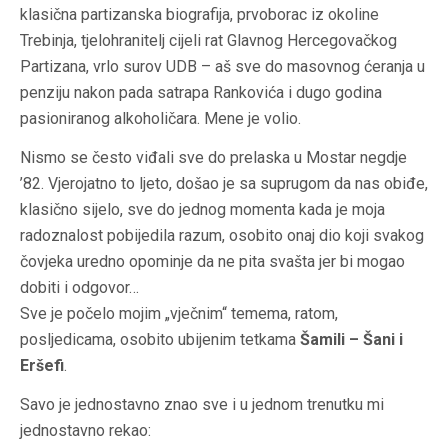
klasična partizanska biografija, prvoborac iz okoline
Trebinja, tjelohranitelj cijeli rat Glavnog Hercegovačkog
Partizana, vrlo surov UDB – aš sve do masovnog ćeranja u
penziju nakon pada satrapa Rankovića i dugo godina
pasioniranog alkoholičara. Mene je volio.
Nismo se često viđali sve do prelaska u Mostar negdje
’82. Vjerojatno to ljeto, došao je sa suprugom da nas obiđe,
klasično sijelo, sve do jednog momenta kada je moja
radoznalost pobijedila razum, osobito onaj dio koji svakog
čovjeka uredno opominje da ne pita svašta jer bi mogao
dobiti i odgovor…
Sve je počelo mojim „vječnim“ temema, ratom,
posljedicama, osobito ubijenim tetkama
Šamili – Šani i
Eršefi
.
Savo je jednostavno znao sve i u jednom trenutku mi
jednostavno rekao: