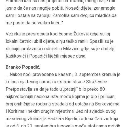
Sutradan kad su nas potjerali na Trusinu, mnogima je bilo
jasno da će nas negdje pobiti. Noseći dijete, zanemogla
sam i ostala na začelju. Zamolila sam dvojicu mladića da
me puste da se vratim kući…“
Vezirka je presretnuta kod česme Žukovik gdje su joj
lokalni četnici ubili dijete, a nju teško ranili. Spasili su je
slučajni prolaznici i odnijeli u Milaviće gdje su je obitelji
Kašikovići i Popadići liječili mjesec dana.
Branko Popadić
:
… Nakon noći provedene u kasarni, 3. septembra krenula je
kolona ojađenog naroda uz strme strane Straževice.
Pretpostavlja se da je tada u „pratnji“ bilo preko 80
najkrvoločnijih nacionalista, među kojima je bio i priličan
broj onih čije je rodbina stradala od ustaša na Berkovićima
i Koritima i nekim drugim mjestima. Jedini svjedok ovog
masovnog zločina je Hadžera Bijedić rođena Ćatović koja
je od 3. do 21. septembra tugovala među stotinama mrtvih