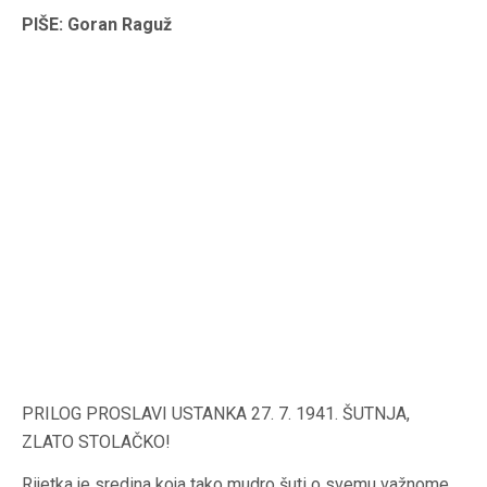
PIŠE: Goran Raguž
PRILOG PROSLAVI USTANKA 27. 7. 1941. ŠUTNJA,
ZLATO STOLAČKO!
Rijetka je sredina koja tako mudro šuti o svemu važnome