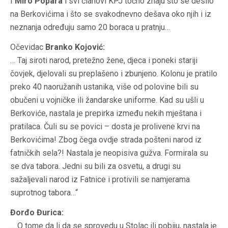
I
Miro Popara
i svi članovi KPJ točno znaju što se desilo
na Berkovićima i što se svakodnevno dešava oko njih i iz
neznanja određuju samo 20 boraca u pratnju…
Očevidac
Branko Kojović:
… Taj siroti narod, pretežno žene, djeca i poneki stariji
čovjek, djelovali su preplašeno i zbunjeno. Kolonu je pratilo
preko 40 naoružanih ustanika, više od polovine bili su
obučeni u vojničke ili žandarske uniforme. Kad su ušli u
Berkoviće, nastala je prepirka između nekih mještana i
pratilaca. Čuli su se povici – dosta je prolivene krvi na
Berkovićima! Zbog čega ovdje strada pošteni narod iz
fatničkih sela?! Nastala je neopisiva gužva. Formirala su
se dva tabora. Jedni su bili za osvetu, a drugi su
sažaljevali narod iz Fatnice i protivili se namjerama
suprotnog tabora…“
Đorđo Đurica:
… O tome da li da se sprovedu u Stolac ili pobiju, nastala je