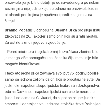
preživjele, jer je bitno detaljnije od navedenog, a po nekim
saznanjima nije jedino koje se odnosi na preživjelu kao ni
okolnosti pod kojima je spašena i poslije natjerana na
šutnju!
Branko Popadić
u odnosu na
Dušana Grka
proširuje listu
zlikovaca na 26. Također samo onih koji su u ratu nestali.
Za ostale samo njegovo svjedočenje:
…Pored inicijatora i najekstremnijih izvršilaca zločina, bilo
je mnogo više pomagača i saučesnika čija imena nije bilo
moguće identifikovati…
I tako eto jedna priča završava svoj put 75. godinu poslije,
samo sa jednom željom, da oni koji je pročitaju ne šute. Da
jedan dan napokon skupe ljudske hrabrosti i dostojanstva,
odu na Čavkaricu i napokon ljudski sahrane te nesretne
ljude. I ne samo na Čavkarici, da napokon skupe ljudske
hrabrosti i dostojanstva i sahrane stolačke žrtve “najboljeg