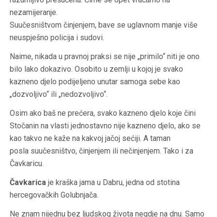
nezamijeranje.
Suučesništvom činjenjem, bave se uglavnom manje više
neuspješno policija i sudovi.
Naime, nikada u pravnoj praksi se nije „primilo“ niti je ono
bilo lako dokazivo. Osobito u zemlji u kojoj je svako
kazneno djelo podijeljeno unutar samoga sebe kao
„dozvoljivo“ ili „nedozvoljivo“.
Osim ako baš ne prećera, svako kazneno djelo koje čini
Stočanin na vlasti jednostavno nije kazneno djelo, ako se
kao takvo ne kaže na kakvoj jačoj sećiji. A taman
posla suučesništvo, činjenjem ili nečinjenjem. Tako i za
Čavkaricu.
Čavkarica
je kraška jama u Dabru, jedna od stotina
hercegovačkih Golubnjača.
Ne znam nijednu bez ljudskog života negdje na dnu. Samo