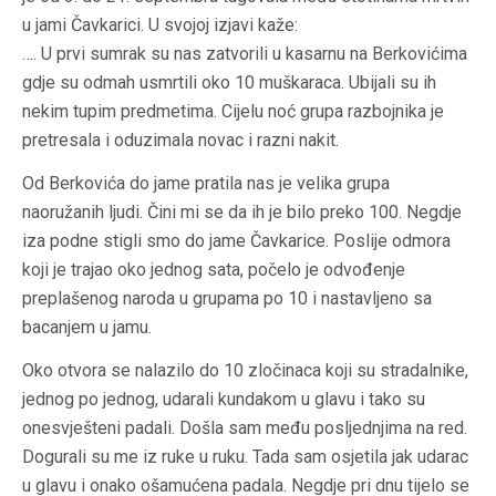
u jami Čavkarici. U svojoj izjavi kaže:
…. U prvi sumrak su nas zatvorili u kasarnu na Berkovićima
gdje su odmah usmrtili oko 10 muškaraca. Ubijali su ih
nekim tupim predmetima. Cijelu noć grupa razbojnika je
pretresala i oduzimala novac i razni nakit.
Od Berkovića do jame pratila nas je velika grupa
naoružanih ljudi. Čini mi se da ih je bilo preko 100. Negdje
iza podne stigli smo do jame Čavkarice. Poslije odmora
koji je trajao oko jednog sata, počelo je odvođenje
preplašenog naroda u grupama po 10 i nastavljeno sa
bacanjem u jamu.
Oko otvora se nalazilo do 10 zločinaca koji su stradalnike,
jednog po jednog, udarali kundakom u glavu i tako su
onesvješteni padali. Došla sam među posljednjima na red.
Dogurali su me iz ruke u ruku. Tada sam osjetila jak udarac
u glavu i onako ošamućena padala. Negdje pri dnu tijelo se