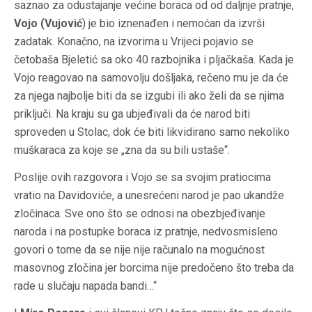
saznao za odustajanje većine boraca od od daljnje pratnje,
Vojo (Vujović
) je bio iznenađen i nemoćan da izvrši
zadatak. Konačno, na izvorima u Vrijeci pojavio se
četobaša Bjeletić sa oko 40 razbojnika i pljačkaša. Kada je
Vojo reagovao na samovolju došljaka, rečeno mu je da će
za njega najbolje biti da se izgubi ili ako želi da se njima
priključi. Na kraju su ga ubjeđivali da će narod biti
sproveden u Stolac, dok će biti likvidirano samo nekoliko
muškaraca za koje se „zna da su bili ustaše“.
Poslije ovih razgovora i Vojo se sa svojim pratiocima
vratio na Davidoviće, a unesrećeni narod je pao ukandže
zločinaca. Sve ono što se odnosi na obezbjeđivanje
naroda i na postupke boraca iz pratnje, nedvosmisleno
govori o tome da se nije nije računalo na mogućnost
masovnog zločina jer borcima nije predočeno što treba da
rade u slučaju napada bandi…“