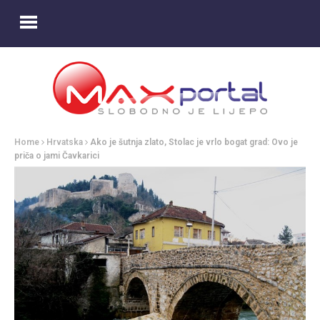
Home
Hrvatska
Ako je šutnja zlato, Stolac je vrlo bogat grad: Ovo je
priča o jami Čavkarici