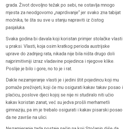
grada. Život dovoljno težak po sebi, ne ostavlja mnogo
mjesta za neodgovorno „naprdivanje“ jer svako zna tabijat
moćnika, te šta su sve u stanju napraviti iz čistog
pasjaluka.
Svaka godina bi davala koji koristan primjer stolačke vlasti
u praksi. Vlasti, koja osim kratkog perioda austrijske
uprave do zadnjeg rata, nikada nije bila ništa drugo doli
najprimitivniji izraz vladavine pojedinca i njegove klike.
Poslije je bilo i gore, no to je i rat.
Dakle nezamjeranje vlasti je i jedini štit pojedincu koji mu
pomaže preživjeti, koji će mu osigurati kakav takav posao i
plaćicu, poslove djeci kojoj se nije ni studiralo niti učio
kakav koristan zanat, već su jedva prošli merhametli
gimnaziju, pa im je trebalo osigurati i kakav pisarski posao
da ne završe na ulici.
Nezamjeranje tada postaje način na koji Stočanin diše da