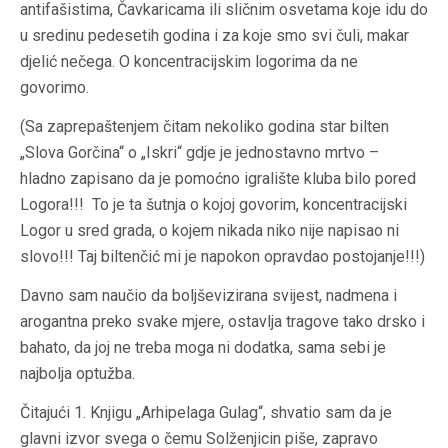
antifašistima, Čavkaricama ili sličnim osvetama koje idu do
u sredinu pedesetih godina i za koje smo svi čuli, makar
djelić nečega. O koncentracijskim logorima da ne
govorimo.
(Sa zaprepaštenjem čitam nekoliko godina star bilten
„Slova Gorčina“ o „Iskri“ gdje je jednostavno mrtvo –
hladno zapisano da je pomoćno igralište kluba bilo pored
Logora!!! To je ta šutnja o kojoj govorim, koncentracijski
Logor u sred grada, o kojem nikada niko nije napisao ni
slovo!!! Taj biltenčić mi je napokon opravdao postojanje!!!)
Davno sam naučio da boljševizirana svijest, nadmena i
arogantna preko svake mjere, ostavlja tragove tako drsko i
bahato, da joj ne treba moga ni dodatka, sama sebi je
najbolja optužba.
Čitajući 1. Knjigu „Arhipelaga Gulag“, shvatio sam da je
glavni izvor svega o čemu Solženjicin piše, zapravo