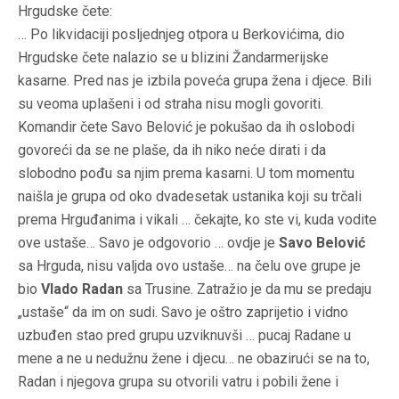
Hrgudske čete:
… Po likvidaciji posljednjeg otpora u Berkovićima, dio
Hrgudske čete nalazio se u blizini Žandarmerijske
kasarne. Pred nas je izbila poveća grupa žena i djece. Bili
su veoma uplašeni i od straha nisu mogli govoriti.
Komandir čete Savo Belović je pokušao da ih oslobodi
govoreći da se ne plaše, da ih niko neće dirati i da
slobodno pođu sa njim prema kasarni. U tom momentu
naišla je grupa od oko dvadesetak ustanika koji su trčali
prema Hrguđanima i vikali … čekajte, ko ste vi, kuda vodite
ove ustaše… Savo je odgovorio … ovdje je
Savo Belović
sa Hrguda, nisu valjda ovo ustaše… na čelu ove grupe je
bio
Vlado Radan
sa Trusine. Zatražio je da mu se predaju
„ustaše“ da im on sudi. Savo je oštro zaprijetio i vidno
uzbuđen stao pred grupu uzviknuvši … pucaj Radane u
mene a ne u nedužnu žene i djecu… ne obazirući se na to,
Radan i njegova grupa su otvorili vatru i pobili žene i