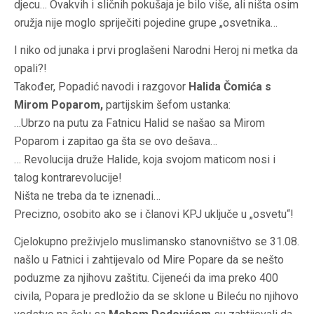
djecu… Ovakvih i sličnih pokušaja je bilo više, ali ništa osim
oružja nije moglo spriječiti pojedine grupe „osvetnika…
I niko od junaka i prvi proglašeni Narodni Heroj ni metka da
opali?!
Također, Popadić navodi i razgovor
Halida Čomića s
Mirom Poparom,
partijskim šefom ustanka:
…Ubrzo na putu za Fatnicu Halid se našao sa Mirom
Poparom i zapitao ga šta se ovo dešava…
… Revolucija druže Halide, koja svojom maticom nosi i
talog kontrarevolucije!
Ništa ne treba da te iznenadi…
Precizno, osobito ako se i članovi KPJ uključe u „osvetu“!
Cjelokupno preživjelo muslimansko stanovništvo se 31.08.
našlo u Fatnici i zahtijevalo od Mire Popare da se nešto
poduzme za njihovu zaštitu. Cijeneći da ima preko 400
civila, Popara je predložio da se sklone u Bileću no njihovo