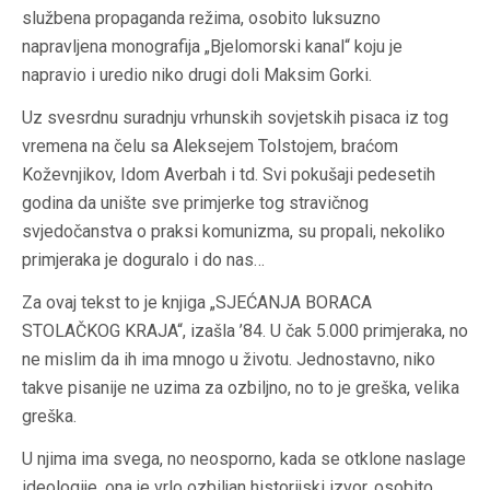
službena propaganda režima, osobito luksuzno
napravljena monografija „Bjelomorski kanal“ koju je
napravio i uredio niko drugi doli Maksim Gorki.
Uz svesrdnu suradnju vrhunskih sovjetskih pisaca iz tog
vremena na čelu sa Aleksejem Tolstojem, braćom
Koževnjikov, Idom Averbah i td. Svi pokušaji pedesetih
godina da unište sve primjerke tog stravičnog
svjedočanstva o praksi komunizma, su propali, nekoliko
primjeraka je doguralo i do nas…
Za ovaj tekst to je knjiga „SJEĆANJA BORACA
STOLAČKOG KRAJA“, izašla ’84. U čak 5.000 primjeraka, no
ne mislim da ih ima mnogo u životu. Jednostavno, niko
takve pisanije ne uzima za ozbiljno, no to je greška, velika
greška.
U njima ima svega, no neosporno, kada se otklone naslage
ideologije, ona je vrlo ozbiljan historijski izvor, osobito