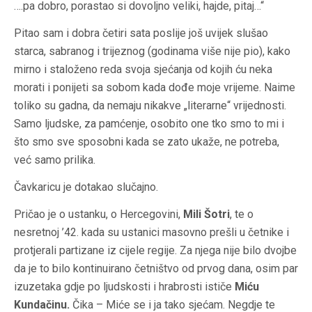
….pa dobro, porastao si dovoljno veliki, hajde, pitaj…“
Pitao sam i dobra četiri sata poslije još uvijek slušao
starca, sabranog i trijeznog (godinama više nije pio), kako
mirno i staloženo reda svoja sjećanja od kojih ću neka
morati i ponijeti sa sobom kada dođe moje vrijeme. Naime
toliko su gadna, da nemaju nikakve „literarne“ vrijednosti.
Samo ljudske, za pamćenje, osobito one tko smo to mi i
što smo sve sposobni kada se zato ukaže, ne potreba,
već samo prilika.
Čavkaricu je dotakao slučajno.
Pričao je o ustanku, o Hercegovini,
Mili Šotri
, te o
nesretnoj ’42. kada su ustanici masovno prešli u četnike i
protjerali partizane iz cijele regije. Za njega nije bilo dvojbe
da je to bilo kontinuirano četništvo od prvog dana, osim par
izuzetaka gdje po ljudskosti i hrabrosti ističe
Miću
Kundačinu.
Čika – Miće se i ja tako sjećam. Negdje te