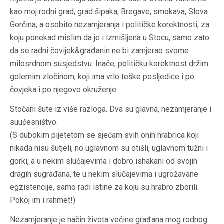
kao moj rodni grad, grad šipaka, Bregave, smokava, Slova
Gorčina, a osobito nezamjeranja i političke korektnosti, za
koju ponekad mislim da je i izmišljena u Stocu, samo zato
da se radni čovijek&građanin ne bi zamjerao svome
milosrdnom susjedstvu. Inače, političku korektnost držim
golemim zločinom, koji ima vrlo teške posljedice i po
čovjeka i po njegovo okruženje.
Stočani šute iz više razloga. Dva su glavna, nezamjeranje i
suučesništvo.
(S dubokim pijetetom se sjećam svih onih hrabrica koji
nikada nisu šutjeli, no uglavnom su otišli, uglavnom tužni i
gorki, a u nekim slučajevima i dobro ishakani od svojih
dragih sugrađana, te u nekim slučajevima i ugrožavane
egzistencije, samo radi istine za koju su hrabro zborili.
Pokoj im i rahmet!)
Nezamjeranje je način života većine građana mog rodnog