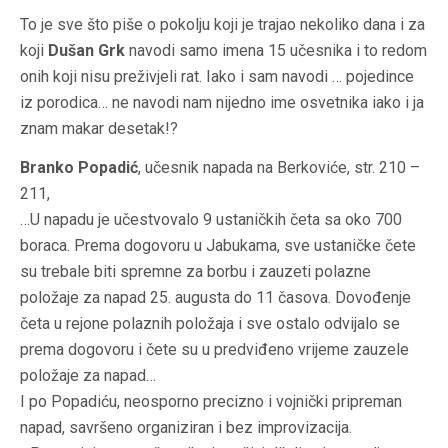
To je sve što piše o pokolju koji je trajao nekoliko dana i za
koji
Dušan Grk
navodi samo imena 15 učesnika i to redom
onih koji nisu preživjeli rat. Iako i sam navodi … pojedince
iz porodica… ne navodi nam nijedno ime osvetnika iako i ja
znam makar desetak!?
Branko Popadić
, učesnik napada na Berkoviće, str. 210 –
211,
…U napadu je učestvovalo 9 ustaničkih četa sa oko 700
boraca. Prema dogovoru u Jabukama, sve ustaničke čete
su trebale biti spremne za borbu i zauzeti polazne
položaje za napad 25. augusta do 11 časova. Dovođenje
četa u rejone polaznih položaja i sve ostalo odvijalo se
prema dogovoru i čete su u predviđeno vrijeme zauzele
položaje za napad…
I po Popadiću, neosporno precizno i vojnički pripreman
napad, savršeno organiziran i bez improvizacija.