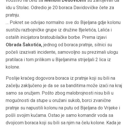
vodstvo na čelu sa
Mehom Dedovićem
su zahtijevali da
idu u Stolac. Odredio je 20 boraca Davidovičke čete za
pratnju.
… Pokret se odvijao normalno sve do Bijeljana gdje kolonu
sustižu razbojničke grupe iz družine Bjeletića, Lalića i
ostalih inicijatora bratoubilačke borbe. Prema izjavi
Obrada Šakotića,
jednog od boraca pratnje, silnici su
počeli izazivati incidente, samovoljno su prezimali ulogu
pratilaca i tom prilikom u Bijeljanima strijeljali 2 lica iz
kolone.
Poslije kraćeg dogovora boraca iz pratnje koji su bili na
začelju zaključeno je da se sa banditima može izaći na kraj
samo sa oružjem. Pošto zbog malobrojnosti nisu bili u
mogućnosti da stupe u oružani sukob, borci zvanične
pratnje su napustili kolonu na putu od Bijeljana do Vrijeke i
pošli svojim kućama. Ostao je samo komandir voda sa
dvojicom boraca koji su bili sa njim na čelu kolone. Kada je