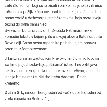
zato što su i oni koji su je pisali i oni koji su je izdavali nisu
računali na pažljive čitaoce, osobito one kojima će ona biti
samo vodič u dešavanja u stolačkom kraju koja nose svoju
težinu do dana današnjeg.
Svi važniji borci, preživjeli II Svjetski Rat, imaju makar
komadić teksta u kojem pišu o svojoj ulozi u Ratu i osobito
Revoluciji. Samo nema otpadnika po bilo kojem osnovu,
osobito Informbirovskom.
U knjizi su samo zastupljeni Pravovjerni, što i nije loše jer
se time pojednostavljuje „filtriranje“ istine. I ne zahtijeva
nikakve intervencije ni komentare, sve je rečeno, jasno da
jasnije biti ne može. Niti što treba dodavati. Pa da
krenemo.
Dušan Grk,
narodni heroj, jedan od vođa ustanka, jedan od
vođa napada na Berkoviće,