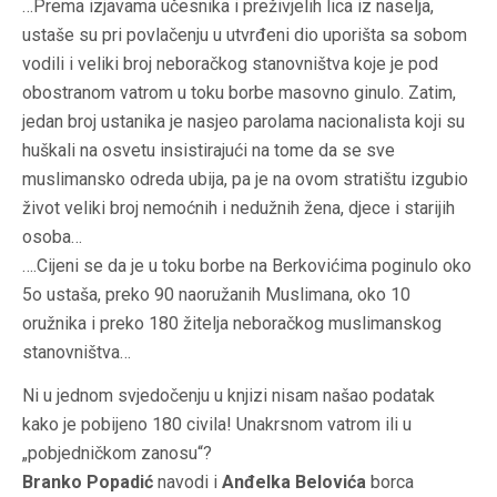
…Prema izjavama učesnika i preživjelih lica iz naselja,
ustaše su pri povlačenju u utvrđeni dio uporišta sa sobom
vodili i veliki broj neboračkog stanovništva koje je pod
obostranom vatrom u toku borbe masovno ginulo. Zatim,
jedan broj ustanika je nasjeo parolama nacionalista koji su
huškali na osvetu insistirajući na tome da se sve
muslimansko odreda ubija, pa je na ovom stratištu izgubio
život veliki broj nemoćnih i nedužnih žena, djece i starijih
osoba…
….Cijeni se da je u toku borbe na Berkovićima poginulo oko
5o ustaša, preko 90 naoružanih Muslimana, oko 10
oružnika i preko 180 žitelja neboračkog muslimanskog
stanovništva…
Ni u jednom svjedočenju u knjizi nisam našao podatak
kako je pobijeno 180 civila! Unakrsnom vatrom ili u
„pobjedničkom zanosu“?
Branko Popadić
navodi i
Anđelka Belovića
borca