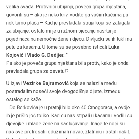
velika svađa. Protivnici ubijanja, poveća grupa mještana,
govorili su – ako je neko kriv, vodite ga vašim kućama pa
nek tamo plaća – Kad je prevladala struja koja se zalagala
za ubijanje, ostalo mi je u ružnom sjećanju nasrtanje
pojedinaca na nemoćne žene i djecu. Divljački su ih tukli na
putu za kasarnu. U tome su se posebno isticali
Luka
Kojović i Vlado G. Dedije
r…“
Pa ako je poveća grupa mještana bila protiv, kako je onda
prevladala grupa za osvetu!?
U izjavi
Vezirke Bajramović
koja se nalazila među
postradalim noseći svoje dvogodišnje dijete, između
ostalog se kaže…
…Do Berkovića je u pratnji bilo oko 40 Crnogoraca, a ovdje
ih je prišlo još toliko. Kad su nas strpali u kasarnu, vodili su
djevojke i mlade žene na saslušavanje. Inače te noći su
nas sve pretresalii oduzimali novac, zlatninu i ostali nakit.