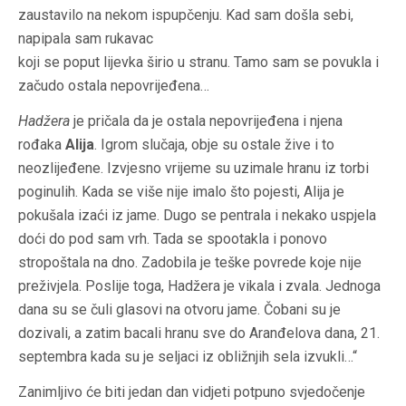
zaustavilo na nekom ispupčenju. Kad sam došla sebi,
napipala sam rukavac
koji se poput lijevka širio u stranu. Tamo sam se povukla i
začudo ostala nepovrijeđena…
Hadžera
je pričala da je ostala nepovrijeđena i njena
rođaka
Alija
. Igrom slučaja, obje su ostale žive i to
neozlijeđene. Izvjesno vrijeme su uzimale hranu iz torbi
poginulih. Kada se više nije imalo što pojesti, Alija je
pokušala izaći iz jame. Dugo se pentrala i nekako uspjela
doći do pod sam vrh. Tada se spootakla i ponovo
stropoštala na dno. Zadobila je teške povrede koje nije
preživjela. Poslije toga, Hadžera je vikala i zvala. Jednoga
dana su se čuli glasovi na otvoru jame. Čobani su je
dozivali, a zatim bacali hranu sve do Aranđelova dana, 21.
septembra kada su je seljaci iz obližnjih sela izvukli…“
Zanimljivo će biti jedan dan vidjeti potpuno svjedočenje