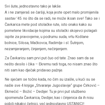
Svi šute, jednostavno tako je lakše.
A i ne zamjeraš se čaršiji, koja jeste opet malo promijenila
sastav ’45. no što da se radi, ne može iksan sve! Tako se i
Čavkarica mete pod stolačke rute, isto onako kako su
pometene likvidacije kojima su stolački skojevci polagali
ispite za pravovjerne, u podrumu suda, vrtu Koštane
bolnice, Silosa, Mačkovca, Radimlje i sl. Šutnjom,
nezamjeranjem, činjenjem, nečinjenjem.
Za Čavkaricu sam prvi put čuo od tate. Znao sam da se
nešto desilo i čika – Ekremu radi toga, no nisam znao što
niti sam kao dječak pridavao pažnje.
Ne sjećam se točno kada, no čim su izašle, u kući su se
našle sve 4 knjige „Stvaranje Jugoslavije“ grupe Ćirković –
Ekmečić – Božić – Dedijer. Tu je prvi put službeno
spomenuta Čavkarica, Dedijer, kao i činjenica da ih nisu
pobili nikakvi četnici, već jednostavno USTANICI!