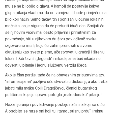
mu se ne bi obilo o glavu. A kamoli da postavlja kakva
glupa pitanja vlastima, da se zamjera ili bude primjećen na
bilo koji način. Samo takav, tih i ponizan, u očima lokalnih
moćnika, on je siguran da će preturiti idući dan. Smijati će
se njihovim vicevima, često prljavim i primitivnim za
povraćanje, biti u njihovom društvu povlađivač svake
izgovorene misli, koju će zatim prenositi u svome
okruženju kao sveto pismo, učestvovati u gradnji i širenju
lokalnih&državnih „legendi“ i nikada, ama baš nikada ne
dovesti u pitanje i jednu službenu verziju ičega.
Ako je član partije, tada će na obaveznim prisustvima tzv.
“informacijama“ pažljivo učestvovati u diskusiji, a ako treba
jebati milu majku Cojli Dragojčevoj, članici bugarskog
politbiroa, koja je upravo potegla „makedonsko“ pitanje!
Nezamjeranje i povlađivanje postaje način na koji se diše.
A osobito se mrze oni koji tu i tamo „stisnu prdu“ i reknu