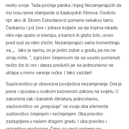
nešto svoje. Tada počinje panika i bijeg Nezamjerajućih da
mu nisu ravna stampeda iz kaubojskih filmova. Osobito
npr. ako dr. Ekrem Čohodarević pomene nekakvu tamo
Čavkaricu i još žive i zdrave koljače sa nje kojima nikada
niko nije opalio ni klempu, a kamoli ih gluho bilo, izveo
pred sud za ratni zločin. Nezamjerajući samo komentiraju
sa, „… lako je njemu, on je jedini zubar u gradu, pa mu ne
smiju ništa…“, zgroženi činjenicom da se usudio pomenuti
nešto što bi oni i danas prešutili jer se jednostavno ne
uklapa u mirno varenje ručka. I tako vazdan!
Suučesništvo je obavezna posljedica nezamjeranja. Ona je
jasna i opisana u svakom kaznenom zakonu na svijetu. U
zakonima čak i banalnih diktatura, jednostavno,
saučesništvo se „prepisuje“ sa svoja oba elementa:
sudioništvo činjenjem i nečinjenjem. Oba pravilno
zastupljena u našem dragom gradu. I oba pravilno i
razumljivo prešućena. Čime se opet vraćamo na