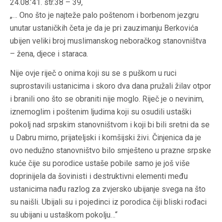
24.08.’41. str.38 – 39,
„… Ono što je najteže palo poštenom i borbenom jezgru
unutar ustaničkih četa je da je pri zauzimanju Berkovića
ubijen veliki broj muslimanskog neboračkog stanovništva
– žena, djece i staraca.
Nije ovje riječ o onima koji su se s puškom u ruci
suprostavili ustanicima i skoro dva dana pružali žilav otpor
i branili ono što se obraniti nije moglo. Riječ je o nevinim,
iznemoglim i poštenim ljudima koji su osudili ustaški
pokolj nad srpskim stanovništvom i koji bi bili sretni da se
u Dabru mirno, prijateljski i komšijski živi. Činjenica da je
ovo nedužno stanovništvo bilo smješteno u prazne srpske
kuće čije su porodice ustaše pobile samo je još više
doprinijela da šovinisti i destruktivni elementi među
ustanicima nađu razlog za zvjersko ubijanje svega na što
su naišli. Ubijali su i pojedinci iz porodica čiji bliski rođaci
su ubijani u ustaškom pokolju…“