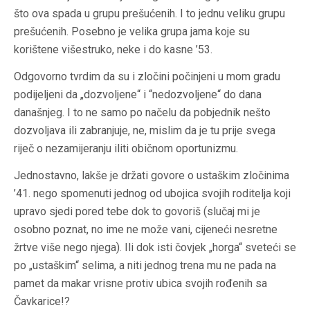
što ova spada u grupu prešućenih. I to jednu veliku grupu
prešućenih. Posebno je velika grupa jama koje su
korištene višestruko, neke i do kasne ’53.
Odgovorno tvrdim da su i zločini počinjeni u mom gradu
podijeljeni da „dozvoljene“ i “nedozvoljene“ do dana
današnjeg. I to ne samo po načelu da pobjednik nešto
dozvoljava ili zabranjuje, ne, mislim da je tu prije svega
riječ o nezamijeranju iliti običnom oportunizmu.
Jednostavno, lakše je držati govore o ustaškim zločinima
’41. nego spomenuti jednog od ubojica svojih roditelja koji
upravo sjedi pored tebe dok to govoriš (slučaj mi je
osobno poznat, no ime ne može vani, cijeneći nesretne
žrtve više nego njega). Ili dok isti čovjek „horga“ sveteći se
po „ustaškim“ selima, a niti jednog trena mu ne pada na
pamet da makar vrisne protiv ubica svojih rođenih sa
Čavkarice!?