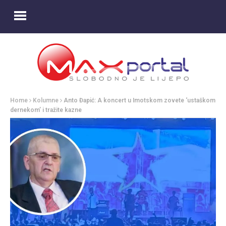
Home
Kolumne
Anto Đapić: A koncert u Imotskom zovete ‘ustaškom
dernekom’ i tražite kazne