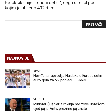
Petokraka nije “modni detalj”, nego simbol pod
kojim je ubijeno 402 djece
NAJNOVIJE
SPORT
Neviđena rapsodija Hajduka u Europi, četiri
euro gola za 5:2 pobjedu – video
VIJESTI
Ministar Šušnjar: Srpkinja me zove ustašom,
djed joj je Ante, prezime joj znate