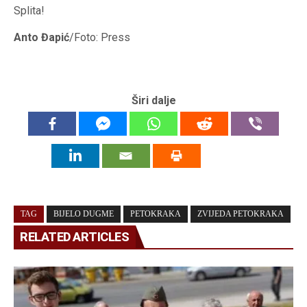
Splita!
Anto Đapić
/Foto: Press
Širi dalje
TAG
BIJELO DUGME
PETOKRAKA
ZVIJEDA PETOKRAKA
RELATED ARTICLES