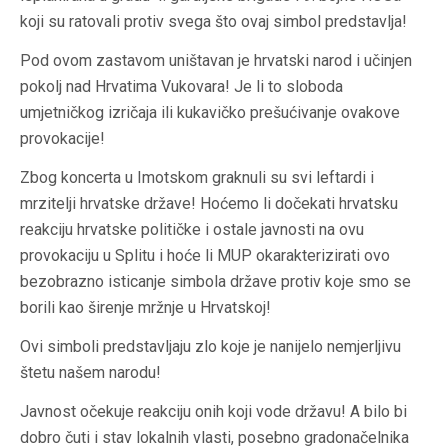
koji su ratovali protiv svega što ovaj simbol predstavlja!
Pod ovom zastavom uništavan je hrvatski narod i učinjen
pokolj nad Hrvatima Vukovara! Je li to sloboda
umjetničkog izričaja ili kukavičko prešućivanje ovakove
provokacije!
Zbog koncerta u Imotskom graknuli su svi leftardi i
mrzitelji hrvatske države! Hoćemo li dočekati hrvatsku
reakciju hrvatske političke i ostale javnosti na ovu
provokaciju u Splitu i hoće li MUP okarakterizirati ovo
bezobrazno isticanje simbola države protiv koje smo se
borili kao širenje mržnje u Hrvatskoj!
Ovi simboli predstavljaju zlo koje je nanijelo nemjerljivu
štetu našem narodu!
Javnost očekuje reakciju onih koji vode državu! A bilo bi
dobro čuti i stav lokalnih vlasti, posebno gradonačelnika