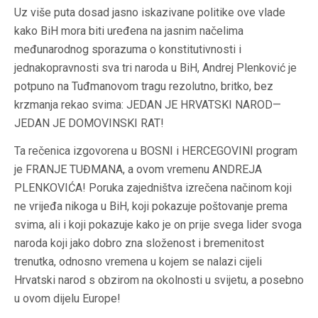
Uz više puta dosad jasno iskazivane politike ove vlade
kako BiH mora biti uređena na jasnim načelima
međunarodnog sporazuma o konstitutivnosti i
jednakopravnosti sva tri naroda u BiH, Andrej Plenković je
potpuno na Tuđmanovom tragu rezolutno, britko, bez
krzmanja rekao svima: JEDAN JE HRVATSKI NAROD—
JEDAN JE DOMOVINSKI RAT!
Ta rečenica izgovorena u BOSNI i HERCEGOVINI program
je FRANJE TUĐMANA, a ovom vremenu ANDREJA
PLENKOVIĆA! Poruka zajedništva izrečena načinom koji
ne vrijeđa nikoga u BiH, koji pokazuje poštovanje prema
svima, ali i koji pokazuje kako je on prije svega lider svoga
naroda koji jako dobro zna složenost i bremenitost
trenutka, odnosno vremena u kojem se nalazi cijeli
Hrvatski narod s obzirom na okolnosti u svijetu, a posebno
u ovom dijelu Europe!