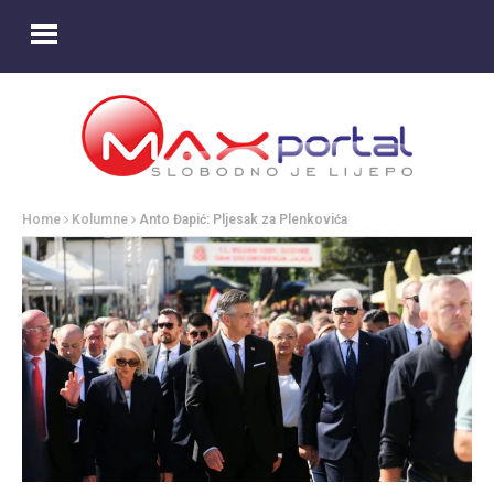
Home
Kolumne
Anto Đapić: Pljesak za Plenkovića