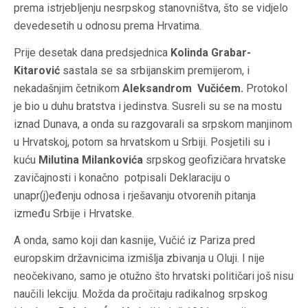
prema istrjebljenju nesrpskog stanovništva, što se vidjelo
devedesetih u odnosu prema Hrvatima.
Prije desetak dana predsjednica
Kolinda Grabar-
Kitarović
sastala se sa srbijanskim premijerom, i
nekadašnjim četnikom
Aleksandrom Vučićem.
Protokol
je bio u duhu bratstva i jedinstva. Susreli su se na mostu
iznad Dunava, a onda su razgovarali sa srpskom manjinom
u Hrvatskoj, potom sa hrvatskom u Srbiji. Posjetili su i
kuću
Milutina Milankovića
srpskog geofizičara hrvatske
zavičajnosti i konačno potpisali Deklaraciju o
unapr(j)eđenju odnosa i rješavanju otvorenih pitanja
između Srbije i Hrvatske.
A onda, samo koji dan kasnije, Vučić iz Pariza pred
europskim državnicima izmišlja zbivanja u Oluji. I nije
neočekivano, samo je otužno što hrvatski političari još nisu
naučili lekciju. Možda da pročitaju radikalnog srpskog