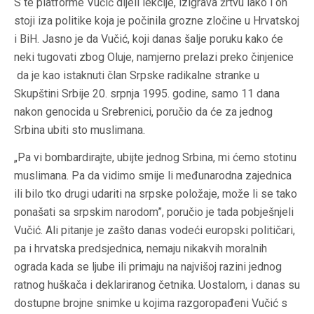
S te platforme Vučić dijeli lekcije, izigrava žrtvu iako i on
stoji iza politike koja je počinila grozne zločine u Hrvatskoj
i BiH. Jasno je da Vučić, koji danas šalje poruku kako će
neki tugovati zbog Oluje, namjerno prelazi preko činjenice
da je kao istaknuti član Srpske radikalne stranke u
Skupštini Srbije 20. srpnja 1995. godine, samo 11 dana
nakon genocida u Srebrenici, poručio da će za jednog
Srbina ubiti sto muslimana.
„Pa vi bombardirajte, ubijte jednog Srbina, mi ćemo stotinu
muslimana. Pa da vidimo smije li međunarodna zajednica
ili bilo tko drugi udariti na srpske položaje, može li se tako
ponašati sa srpskim narodom”, poručio je tada pobješnjeli
Vučić. Ali pitanje je zašto danas vodeći europski političari,
pa i hrvatska predsjednica, nemaju nikakvih moralnih
ograda kada se ljube ili primaju na najvišoj razini jednog
ratnog huškača i deklariranog četnika. Uostalom, i danas su
dostupne brojne snimke u kojima razgoropađeni Vučić s