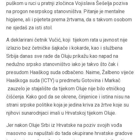
puškom u ruci u pratnji zločinca Vojislava Šešelja poziva
na progon nesrpskog stanovništva. Pitanje je mentalne
higijene, ali i pijeteta prema žrtvama, da s takvom osobom
ne sjedaš za isti stol.
A deklarirani četnik Vučić, koji tijekom rata u javnost nije
izlazio bez četničke šajkače i kokarde, kao i službena
Srbija danas sve rade da Oluju prikažu kao napad na
nedužno srpsko stanovništvo iako je takvo što čak i
presudom Haaškog suda odbačeno. Naime, Žalbeno vijeće
Haaškoga suda (ICTY) u predmetu Gotovina i Markač
zauzelo je stajalište da tijekom Oluje nije bilo etničkog
čišćenja. Kako god da se okrene, činjenice i istina nisu na
strani srpske politike koja je jedina kriva za žrtve koje su
njihovi sunarodnjaci imali u Hrvatskoj tijekom Oluje.
Jer nakon Oluje Srbi iz Hrvatske na poziv svojih vođa
masovno su napuštali do tada okupirane hrvatske gradove