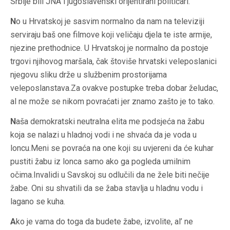
Srbije bili JNA i jugoslavenski orijentirani političari.
N
o u Hrvatskoj je sasvim normalno da nam na televiziji
serviraju baš one filmove koji veličaju djela te iste armije,
njezine prethodnice. U Hrvatskoj je normalno da postoje
trgovi njihovog maršala, čak štoviše hrvatski veleposlanici
njegovu sliku drže u službenim prostorijama
veleposlanstava.Za ovakve postupke treba dobar želudac,
al ne može se nikom povraćati jer znamo zašto je to tako.
N
aša demokratski neutralna elita me podsjeća na žabu
koja se nalazi u hladnoj vodi i ne shvaća da je voda u
loncu.Meni se povraća na one koji su uvjereni da će kuhar
pustiti žabu iz lonca samo ako ga pogleda umilnim
očima.Invalidi u Savskoj su odlučili da ne žele biti nečije
žabe. Oni su shvatili da se žaba stavlja u hladnu vodu i
lagano se kuha.
A
ko je vama do toga da budete žabe, izvolite, al’ ne