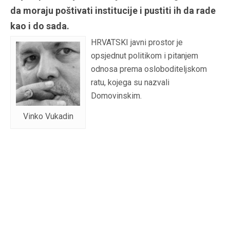
da moraju poštivati institucije i pustiti ih da rade
kao i do sada.
HRVATSKI javni prostor je
opsjednut politikom i pitanjem
odnosa prema osloboditeljskom
ratu, kojega su nazvali
Domovinskim.
Vinko Vukadin