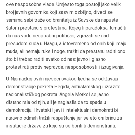
ove nesposobne vlade. Umjesto toga postoji jako velik
broj javnih govornika koji sasvim ozbiljno, diveći se
samima sebi traže od branitelja iz Savske da napuste
šator i prestanu s protestima. Kojeg li paradoksa: tumačiti
da nas vode nesposbni političari, zgražati se nad
presudom suda u Haagu, a istovremeno od onih koji imaju
muda, ali nemaju ruke i noge, tražiti da prestanu raditi ono
što bi trebao raditi svatko od nas: javno i glasno
protestirati protiv nepravde, nesposobnosti i izrugivanja.
U
Njemačkoj ovih mjeseci svakog tjedna se održavaju
demonstracije pokreta Pegida, antiislamskog i izrazito
nacionalističkog pokreta. Angela Merkel se jasno
distancirala od njih, ali je naglasila da to spada u
demokraciju. Hrvatski lijevi i intelektualni demokrati bi
naravno odmah tražili raspuštanje jer se eto oni brinu za
institucije države za koju su se borili ti demonstranti.