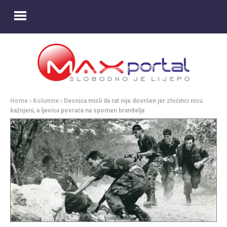
Home
Kolumne
Desnica misli da rat nije dovršen jer zločinci nisu
kažnjeni, a ljevica povraća na spomen branitelja