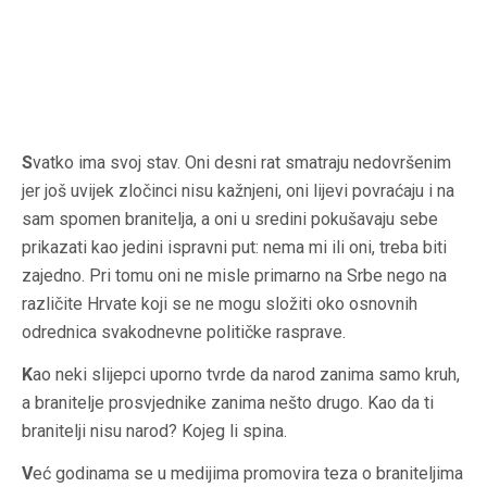
S
vatko ima svoj stav. Oni desni rat smatraju nedovršenim
jer još uvijek zločinci nisu kažnjeni, oni lijevi povraćaju i na
sam spomen branitelja, a oni u sredini pokušavaju sebe
prikazati kao jedini ispravni put: nema mi ili oni, treba biti
zajedno. Pri tomu oni ne misle primarno na Srbe nego na
različite Hrvate koji se ne mogu složiti oko osnovnih
odrednica svakodnevne političke rasprave.
K
ao neki slijepci uporno tvrde da narod zanima samo kruh,
a branitelje prosvjednike zanima nešto drugo. Kao da ti
branitelji nisu narod? Kojeg li spina.
V
eć godinama se u medijima promovira teza o braniteljima