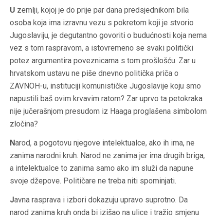
U
zemlji, kojoj je do prije par dana predsjednikom bila
osoba koja ima izravnu vezu s pokretom koji je stvorio
Jugoslaviju, je degutantno govoriti o budućnosti koja nema
vez s tom raspravom, a istovremeno se svaki politički
potez argumentira poveznicama s tom prošlošću. Zar u
hrvatskom ustavu ne piše dnevno politička priča o
ZAVNOH-u, instituciji komunističke Jugoslavije koju smo
napustili baš ovim krvavim ratom? Zar uprvo ta petokraka
nije jučerašnjom presudom iz Haaga proglašena simbolom
zločina?
N
arod, a pogotovu njegove intelektualce, ako ih ima, ne
zanima narodni kruh. Narod ne zanima jer ima drugih briga,
a intelektualce to zanima samo ako im služi da napune
svoje džepove. Političare ne treba niti spominjati.
J
avna rasprava i izbori dokazuju upravo suprotno. Da
narod zanima kruh onda bi izišao na ulice i tražio smjenu