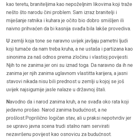
kao teretu, braniteljima kao nepoželjnim likovima koji traže
nešto što narodu čini problem. Sam izraz branitelji i
miješanje ratnika i kuhara je očito bio dobro smišljen ili
naivno prihvaćen da bi kasnija svađa bila lakše provediva.
U
zemlji koja tone se naravno uvijek javljaju pametni ljudi
koji tumače da nam treba kruha, a ne ustaša i partizana kao
sinonima za naš odnos prema zločinu i vlastioj povijesti.
Njih to ne zanima jer oni su iznad toga. Da naravno da ih ne
zanima jer njih zanima uglavnom vlastitta karijera, a jasni
stavovi nikada nisu bili prednost u zemlji u kojoj se još
uvijek najsigurnije jasle nalaze u državnoj štali.
N
avodno da i narod zanima kruh, a ne svađa oko rata koji
jedavno prošao. Narod zanima budućnost, a ne
prošlost.Poprilično logičan stav, ali u praksi nepotvrdiv jer
se upravo javna scena trudi stalno nam servirati
nezavršenu povijest kao osnovicu za budućnsot.