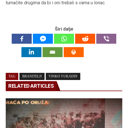
tumačite drugima da bi i oni trebali s vama u lonac.
Širi dalje
TAG
BRANITELJI
VINKO VUKADIN
RELATED ARTICLES