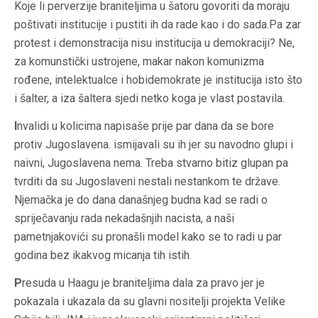
Koje li perverzije braniteljima u šatoru govoriti da moraju
poštivati institucije i pustiti ih da rade kao i do sada.Pa zar
protest i demonstracija nisu institucija u demokraciji? Ne,
za komunstički ustrojene, makar nakon komunizma
rođene, intelektualce i hobidemokrate je institucija isto što
i šalter, a iza šaltera sjedi netko koga je vlast postavila.
I
nvalidi u kolicima napisaše prije par dana da se bore
protiv Jugoslavena. ismijavali su ih jer su navodno glupi i
naivni, Jugoslavena nema. Treba stvarno bitiz glupan pa
tvrditi da su Jugoslaveni nestali nestankom te države.
Njemačka je do dana današnjeg budna kad se radi o
spriječavanju rada nekadašnjih nacista, a naši
pametnjakovići su pronašli model kako se to radi u par
godina bez ikakvog micanja tih istih.
P
resuda u Haagu je braniteljima dala za pravo jer je
pokazala i ukazala da su glavni nositelji projekta Velike