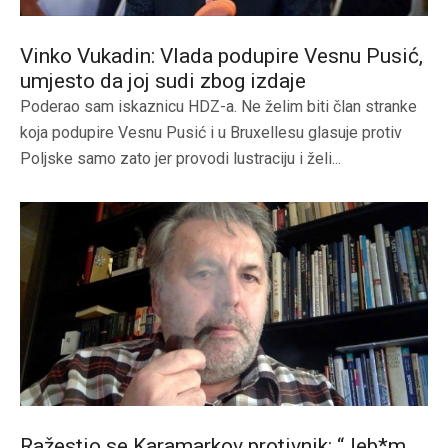
Vinko Vukadin: Vlada podupire Vesnu Pusić,
umjesto da joj sudi zbog izdaje
Poderao sam iskaznicu HDZ-a. Ne želim biti član stranke
koja podupire Vesnu Pusić i u Bruxellesu glasuje protiv
Poljske samo zato jer provodi lustraciju i želi...
Ražestio se Karamarkov protivnik: “Jeb*m