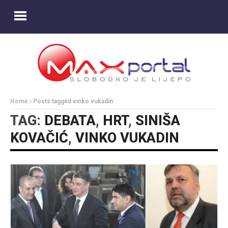
Home
Posts tagged vinko vukadin
TAG:
DEBATA
,
HRT
,
SINIŠA
KOVAČIĆ
,
VINKO VUKADIN