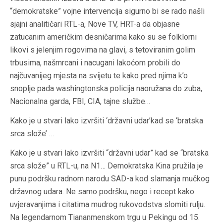
“demokratske” vojne intervencija sigurno bi se rado našli
sjajni analitičari RTL-a, Nove TV, HRT-a da objasne
zatucanim američkim desničarima kako su se folklorni
likovi s jelenjim rogovima na glavi, s tetoviranim golim
trbusima, našmrcani i nacugani lakoćom probili do
najčuvanijeg mjesta na svijetu te kako pred njima k’o
snoplje pada washingtonska policija naoružana do zuba,
Nacionalna garda, FBI, CIA, tajne službe…
Kako je u stvari lako izvršiti ‘državni udar’kad se ‘bratska
srca slože’ …
Kako je u stvari lako izvršiti “državni udar” kad se “bratska
srca slože” u RTL-u, na N1… Demokratska Kina pružila je
punu podršku radnom narodu SAD-a kod slamanja mučkog
državnog udara. Ne samo podršku, nego i recept kako
uvjeravanjima i citatima mudrog rukovodstva slomiti rulju.
Na legendarnom Tiananmenskom trgu u Pekingu od 15.