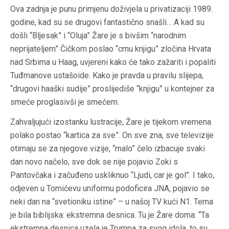
Ova zadnja je punu primjenu doživjela u privatizaciji 1989.
godine, kad su se drugovi fantastično snašli… A kad su
došli “Bljesak” i “Oluja” Žare je s bivšim “narodnim
neprijateljem” Čičkom poslao “crnu knjigu” zločina Hrvata
nad Srbima u Haag, uvjereni kako će tako zažariti i popaliti
Tuđmanove ustašoide. Kako je pravda u pravilu slijepa,
“drugovi haaški sudije” proslijediše “knjigu” u kontejner za
smeće proglasivši je smećem.
Zahvaljujući izostanku lustracije, Žare je tijekom vremena
polako postao “kartica za sve”. On sve zna, sve televizije
otimaju se za njegove vizije, “malo” čelo izbacuje svaki
dan novo načelo, sve dok se nije pojavio Zoki s
Pantovčaka i začuđeno uskliknuo “Ljudi, car je gol”. I tako,
odjeven u Tomićevu uniformu podoficira JNA, pojavio se
neki dan na “svetioniku istine” – u našoj TV kući N1. Tema
je bila biblijska: ekstremna desnica. Tu je Žare doma: “Ta
ekstremna desnica uzela je Trumpa za svog idola, to su