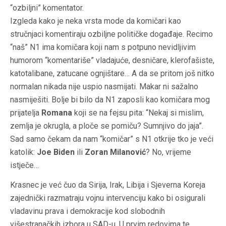
“ozbiljni” komentator.
Izgleda kako je neka vrsta mode da komičari kao
stručnjaci komentiraju ozbiljne političke događaje. Recimo
“naš” N1 ima komičara koji nam s potpuno nevidljivim
humorom “komentariše” vladajuće, desničare, klerofašiste,
katotalibane, zatucane ognjištare… A da se pritom još nitko
normalan nikada nije uspio nasmijati. Makar ni sažalno
nasmiješiti. Bolje bi bilo da N1 zaposli kao komičara mog
prijatelja
Romana
koji se na fejsu pita: “Nekaj si mislim,
zemlja je okrugla, a ploče se pomiču? Sumnjivo do jaja”.
Sad samo čekam da nam “komičar” s N1 otkrije tko je veći
katolik:
Joe Biden
ili
Zoran Milanović
? No, vrijeme
istječe…
Krasnec je već čuo da Sirija, Irak, Libija i Sjeverna Koreja
zajednički razmatraju vojnu intervenciju kako bi osigurali
vladavinu prava i demokracije kod slobodnih
višestranačkih izbora u SAD-u. U prvim redovima te