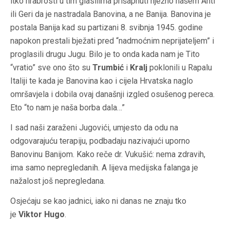
itko hrabrosti u tim glasilima prišapnuti nježno našem Anti
ili Geri da je nastradala Banovina, a ne Banija. Banovina je
postala Banija kad su partizani 8. svibnja 1945. godine
napokon prestali bježati pred “nadmoćnim neprijateljem” i
proglasili drugu Jugu. Bilo je to onda kada nam je Tito
“vratio” sve ono što su
Trumbić
i
Kralj
poklonili u Rapalu
Italiji te kada je Banovina kao i cijela Hrvatska naglo
omršavjela i dobila ovaj današnji izgled osušenog pereca.
Eto “to nam je naša borba dala…”
I sad naši zaraženi Jugovići, umjesto da odu na
odgovarajuću terapiju, podbadaju nazivajući uporno
Banovinu Banijom. Kako reče dr. Vukušić: nema zdravih,
ima samo nepregledanih. A lijeva medijska falanga je
nažalost još nepregledana.
Osjećaju se kao jadnici, iako ni danas ne znaju tko
je
Viktor Hugo
.