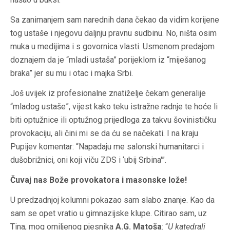
Sa zanimanjem sam narednih dana čekao da vidim korijene
tog ustaše i njegovu daljnju pravnu sudbinu. No, ništa osim
muka u medijima i s govornica vlasti. Usmenom predajom
doznajem da je “mladi ustaša” porijeklom iz “miješanog
braka” jer su mu i otac i majka Srbi.
Još uvijek iz profesionalne znatiželje čekam generalije
“mladog ustaše”, vijest kako teku istražne radnje te hoće li
biti optužnice ili optužnog prijedloga za takvu šovinističku
provokaciju, ali čini mi se da ću se načekati. I na kraju
Pupijev komentar: “Napadaju me salonski humanitarci i
dušobrižnici, oni koji viču ZDS i ‘ubij Srbina'”.
Čuvaj nas Bože provokatora i masonske lože!
U predzadnjoj kolumni pokazao sam slabo znanje. Kao da
sam se opet vratio u gimnazijske klupe. Citirao sam, uz
Tina, mog omiljenog pjesnika
A.G. Matoša
: “
U katedrali