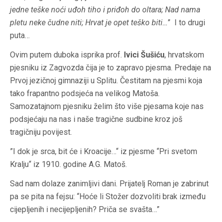
jedne teške noći uđoh tiho i priđoh do oltara; Nad nama
pletu neke čudne niti; Hrvat je opet teško biti…
” I to drugi
puta…
Ovim putem duboka isprika prof.
Ivici Šušiću
, hrvatskom
pjesniku iz Zagvozda čija je to zapravo pjesma. Predaje na
Prvoj jezičnoj gimnaziji u Splitu. Čestitam na pjesmi koja
tako frapantno podsjeća na velikog Matoša.
Samozatajnom pjesniku želim što više pjesama koje nas
podsjećaju na nas i naše tragične sudbine kroz još
tragičniju povijest.
”I dok je srca, bit će i Kroacije…“ iz pjesme “Pri svetom
Kralju“ iz 1910. godine A.G. Matoš.
Sad nam dolaze zanimljivi dani. Prijatelj Roman je zabrinut
pa se pita na fejsu: “Hoće li Stožer dozvoliti brak između
cijepljenih i necijepljenih? Priča se svašta…”