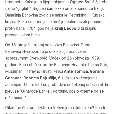
frustracija. Kako je to lijepo objasnio
Ognjen Sviličić
, treba
samo “guglati”. Siguran sam kako on zna samo za Baniju.
Današnja Banovina zvala se najprije Petrinjska ili Kupska
krajina. Kako su doseljeni komšije stalno dizali pobune
protiv bana, 1704. godine je
kralj Leopold
tu krajinu
predao u vlast banu.
Od 16. stoljeća taj kraj se naziva Banovina. Postoji i
Banovina Hrvatska. To je ona koju je osnovana
sporazumom Cvetković-Maček od 26.kolovoza 1939.
godine. Kao i obično, protiv Banovine Hrvatske bili su Srbi,
Muslimani i naravno Hrvati. Preci
Ante Tomića
,
Gorana
Gerovca
,
Roberta Bajrušija
, 6. Ličke u Večernjem i
Jutarnjem. Ujutro kad se probude u neželjenoj državi valjda
pjevuše “Oj narode Banije i Korduna, došlo vrijeme da se
diže buna…”
Pitam se što rade lektori u Večernjem i Jutarnjem? Ima li