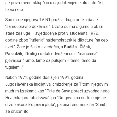
se privremeno sklupčao u najudaljenijem kutu i stoički
lizao rane.
Sad mu je njegova TV N1 pružila drugu priliku da se
“samoupravno deklariše”. Uzete su mu sigurno u obzir
stare zasluge – svjedočenje protiv studenata 1972.
godine zbog “rušenja” najdemokratskije diktature “na ceo
svet”. Žare je žarko svjedočio, a
Budiša
,
Čičak
,
Paradžik
,
Dodig
i ostali odvoženi su u “maricama”
pjevajući: “Tamo, tamo da putujem – tamo, tamo da
tugujem…”
Nakon 1971. godine došla je i 1991. godina.
Jugoslavenska inicijativa, cmizdrenje za Titom, njegovim
mudrim izrekama kao “Prije će Sava poteći uzvodno nego
Hrvatska postati država”, pa “Drugovi ima sudija koje se
drže zakona k’o pijani plota”, pa ona fenomenalna “Snađi
se druže” itd.