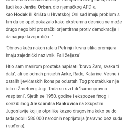
ljudi kao
Janša
,
Orban
, dio njemačkog AFD-a,
kao
Hodak
ili
Krišto
u Hrvatskoj. Oni sad imaju problem s
tim da se opet pokazalo kako ekstremna desnica ne može
drugo nego biti prostački orijentirana protiv demokracije i
da naginje krvoproliću…”
‘Obnova kuća nakon rata u Petrinji i krvna slika premijera
imaju zajednički nazivnik. Fali željeza’
Htio sam manirom prostaka napisati “bravo Žare, svaka ti
dala”, ali se odmah prisjetih Anke, Rade, Katarine, Vesne i
ostalih ljevičarskih ikona pa odustah. Tog prostakluka nije
bilo u Žaretovoj Jugi. Tada su svi bili “samoupravno
vaspitani“. Sjetih se 1950. godine i ekspozea finog i
senzibilnog
Aleksandra Rankovića
na Skupštini
Jugoslavije koji je otprilike kazao drugovima kako su do
tada pobili 586.000 narodnih neprijatelja (naravno bez suda
i suđena).