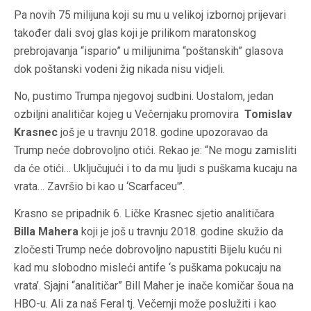
Pa novih 75 milijuna koji su mu u velikoj izbornoj prijevari
također dali svoj glas koji je prilikom maratonskog
prebrojavanja “ispario” u milijunima “poštanskih” glasova
dok poštanski vodeni žig nikada nisu vidjeli.
No, pustimo Trumpa njegovoj sudbini. Uostalom, jedan
ozbiljni analitičar kojeg u Večernjaku promovira
Tomislav
Krasnec
još je u travnju 2018. godine upozoravao da
Trump neće dobrovoljno otići. Rekao je: “Ne mogu zamisliti
da će otići… Uključujući i to da mu ljudi s puškama kucaju na
vrata… Završio bi kao u ‘Scarfaceu'”.
Krasno se pripadnik 6. Ličke Krasnec sjetio analitičara
Billa Mahera
koji je još u travnju 2018. godine skužio da
zločesti Trump neće dobrovoljno napustiti Bijelu kuću ni
kad mu slobodno misleći antife ‘s puškama pokucaju na
vrata’. Sjajni “analitičar” Bill Maher je inače komičar šoua na
HBO-u. Ali za naš Feral tj. Večernji može poslužiti i kao