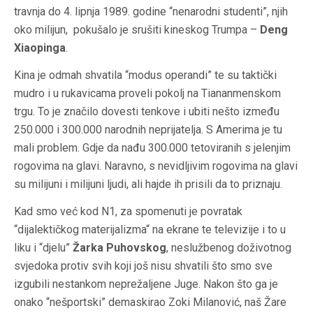
travnja do 4. lipnja 1989. godine “nenarodni studenti”, njih
oko milijun, pokušalo je srušiti kineskog Trumpa –
Deng
Xiaopinga
.
Kina je odmah shvatila “modus operandi” te su taktički
mudro i u rukavicama proveli pokolj na Tiananmenskom
trgu. To je značilo dovesti tenkove i ubiti nešto između
250.000 i 300.000 narodnih neprijatelja. S Amerima je tu
mali problem. Gdje da nađu 300.000 tetoviranih s jelenjim
rogovima na glavi. Naravno, s nevidljivim rogovima na glavi
su milijuni i milijuni ljudi, ali hajde ih prisili da to priznaju.
Kad smo već kod N1, za spomenuti je povratak
“dijalektičkog materijalizma“ na ekrane te televizije i to u
liku i “djelu”
Žarka Puhovskog
, neslužbenog doživotnog
svjedoka protiv svih koji još nisu shvatili što smo sve
izgubili nestankom neprežaljene Juge. Nakon što ga je
onako “nešportski” demaskirao Zoki Milanović, naš Žare