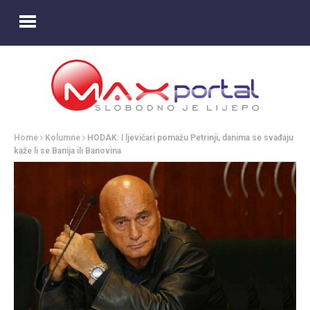
Home
Kolumne
HODAK: I ljevičari pomažu Petrinji, danima se svađaju
kaže li se Banija ili Banovina