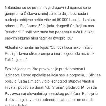
Naknadno su se javili mnogi drugovi i drugarice da je
gornja cifra Čičkova izmišljotina te da je bez suda i
suđenja pobijeno nešto više od 50.000 bandita. I svi su
odahnuli. Eto, “samo 50 hiljada, drugovi! Oni koji su nas
“oslobodili” ubili bez suda bar pedeset tisuća ljudi koji
sasvim sigurno nisu naginjali krvoproliću.”
Aktualni komentar na fejsu: “Obnova kuća nakon rata u
Petrinji i krvna slika premijera imaju zajednički nazivnik.
Fali željeza…”
Evo još jedne mučke provokacije protiv bratstva i
jedinstva. Usred apokalipse koja nas je pogodila, u Glini se
pojavio “ustaša mlad”, vidio jednog od stupova vlasti u
Hrvata i počeo se derati “ubi Srbina”, gledajući
Milorada
Pupovca
najrelevantnijeg hrvatskog političara. Policija je
djelovala djelotvorno i potencijalni atentator se odmah
našao u buksi.