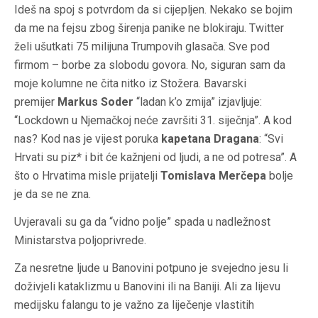
Ideš na spoj s potvrdom da si cijepljen. Nekako se bojim
da me na fejsu zbog širenja panike ne blokiraju. Twitter
želi ušutkati 75 milijuna Trumpovih glasača. Sve pod
firmom – borbe za slobodu govora. No, siguran sam da
moje kolumne ne čita nitko iz Stožera. Bavarski
premijer
Markus Soder
“ladan k’o zmija” izjavljuje:
“Lockdown u Njemačkoj neće završiti 31. siječnja”. A kod
nas? Kod nas je vijest poruka
kapetana Dragana
: “Svi
Hrvati su piz* i bit će kažnjeni od ljudi, a ne od potresa”. A
što o Hrvatima misle prijatelji
Tomislava Merčepa
bolje
je da se ne zna.
Uvjeravali su ga da “vidno polje” spada u nadležnost
Ministarstva poljoprivrede.
Za nesretne ljude u Banovini potpuno je svejedno jesu li
doživjeli kataklizmu u Banovini ili na Baniji. Ali za lijevu
medijsku falangu to je važno za liječenje vlastitih