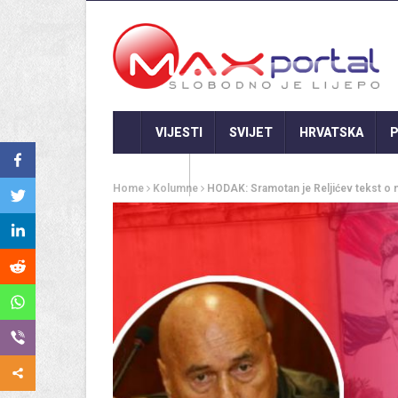
VIJESTI
SVIJET
HRVATSKA
P
GASTRO
Home
Kolumne
HODAK: Sramotan je Reljićev tekst o 