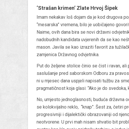
‘Strašan krimen’ Zlate Hrvoj Šipek
Imam nekakav loš dojam da je kod drugova popu
“mesarska” vremena, bilo je uobičajeno govoriti
Naime, ovih dana bira se novi državni odvjetnik
nadobudnih kandidata uvjerenih da se kao nešto
mason. Javila se kao izraziti favorit za tužilačk
zamjenica Državnog odvjetnika.
Put do željene stolice činio se čist i ravan, al
saslušanje pred saborskom Odboru za pravosuđe
ni u mjesec dana uspjeli napisati tužbu za sme
pragmatičnost koja glasi: “Ako je do svedoka, 
No, umjesto jednoglasnosti, buduća državna odvj
se kolokvijalno reklo, “knap”. Šest za, četiri 
progresivniji i dijalektički obrazovaniji od nje
neotvorene. U prvi mah nisam shvatio bit pro