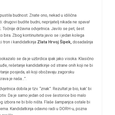
stila budnost. Znate ono, nekad u idilična
: drugovi budite budni, neprijatelj nikada ne spava!
. Točnije državna odvjetnica. Javilo se pet, šest
 bira. Zbog kontinuiteta javio se i jedan kolega
i tron i kandidatkinja
Zlata Hrvoj Šipek,
dosadašnja
i pokazalo se da je uzbrdica ipak jako visoka. Klasično
, rešetanje kandidatkinje od strane onih koji ne bi
tanje posjeda, ali koji obožavaju zagorsku
krava je naša…”.
etnica dobila je tzv. “znak”. Rezultat je bio, kak’ bi
protiv. Da je samo jedan od ove šestorice bio malo
nog izbora ne bi bilo ništa. Flaše šampanjca ostale bi
blema. Kandidatkinja odavno radi u DORH-u, pozna