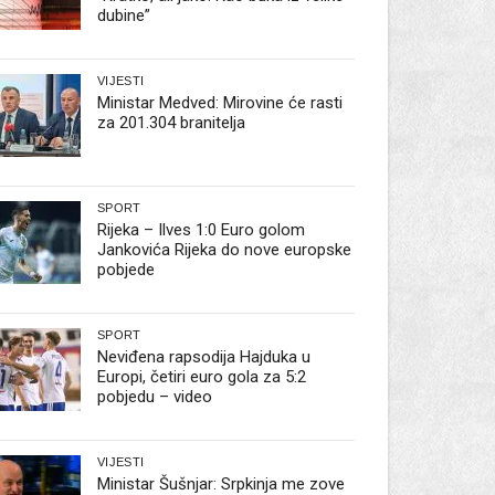
dubine”
VIJESTI
Ministar Medved: Mirovine će rasti
za 201.304 branitelja
SPORT
Rijeka – Ilves 1:0 Euro golom
Jankovića Rijeka do nove europske
pobjede
SPORT
Neviđena rapsodija Hajduka u
Europi, četiri euro gola za 5:2
pobjedu – video
VIJESTI
Ministar Šušnjar: Srpkinja me zove