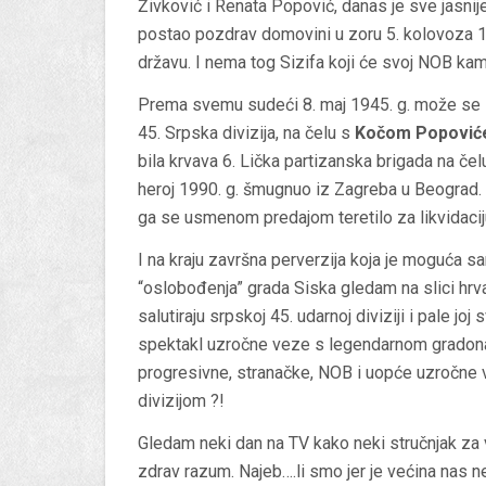
Živković i Renata Popović, danas je sve jasnije 
postao pozdrav domovini u zoru 5. kolovoza 1
državu. I nema tog Sizifa koji će svoj NOB kam
Prema svemu sudeći 8. maj 1945. g. može se s
45. Srpska divizija, na čelu s
Kočom Popovi
bila krvava 6. Lička partizanska brigada na če
heroj 1990. g. šmugnuo iz Zagreba u Beograd. N
ga se usmenom predajom teretilo za likvidacij
I na kraju završna perverzija koja je moguća s
“oslobođenja” grada Siska gledam na slici hrv
salutiraju srpskoj 45. udarnoj diviziji i pale jo
spektakl uzročne veze s legendarnom gradon
progresivne, stranačke, NOB i uopće uzročne 
divizijom ?!
Gledam neki dan na TV kako neki stručnjak za v
zdrav razum. Najeb….li smo jer je većina nas 