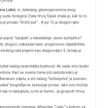
e prošla.
ica Lukić
, iz Jutarnjeg, glasnogovornica onog
suda. Kolegica Zlata Hrvoj Šipek imala je, kak’ bi to
oj je prošao “Križni put”… A joj! To je drugovi jako
na uopće “ušuljala” u nekadašnje Javno tužilaštvo?
 tu, drugovi, zakazala naša progresivno dijalektička
inskog rata prijavio kao dragovoljac! E, ta kap je
zultat našeg nedostatka budnosti. Ali sada smo budni
vjetnica. Kad se svemu tome još nadoda kako je
đanskom odjelu, a srž našeg “tužiteljstva” je kazneni
udna” biografija ne zaslužuje prolaz. Iako ovo možda
nije ni nategnuto, a niti je humor. Ja gospođi Hrvoj
…
 samoupravnih vremena
. Mijenjam “Ladu” s kukom za