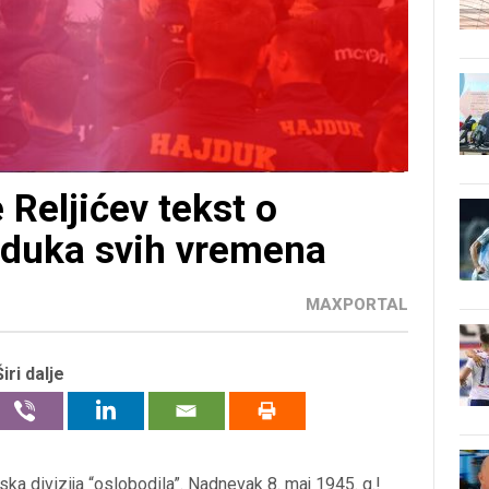
Reljićev tekst o
jduka svih vremena
MAXPORTAL
Širi dalje
pska divizija “oslobodila”. Nadnevak 8. maj 1945. g.!