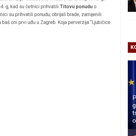
4. g, kad su četnici prihvatili
Titovu ponudu
o
ci su prihvatili ponudu, obrijali brade, zamijenili
baš oni prvi uđu u Zagreb. Koja perverzija “Ljubičice
K
P
g
t
o