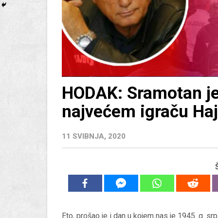
HODAK: Sramotan je 
najvećem igraču Ha
11 SVIBNJA, 2020
Eto, prošao je i dan u kojem nas je 1945. g. sr