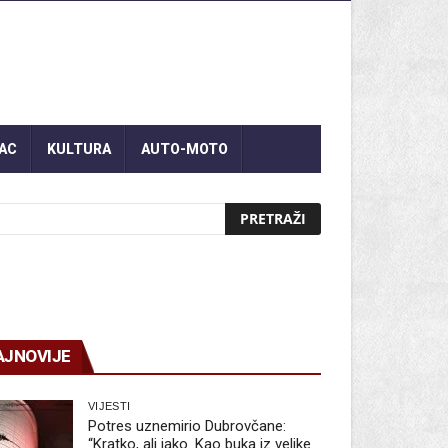
AC
KULTURA
AUTO-MOTO
AJNOVIJE
VIJESTI
Potres uznemirio Dubrovčane:
“Kratko, ali jako. Kao buka iz velike