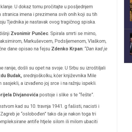
lanje. U dokaz tomu pročitajte u posljednjem
 stranica imena i prezimena svih onih koji su tih
oju Tjednika je nastavak ovog tragičnog spiska.
dišnji
Zvonimir Punčec
. Spirala smrti se mirno,
, Maksimirom, Markuševcem, Podsljemenom, Vlaškom,
čne dane opisao na fejsu
Zdenko Krpan
: “
Dan kad je
e ranije, došli su opet na svoje. U Srbu su izroštiljali
du Budak,
srednjoškolku, kćer književnika Mile
 sasjekli, a izvađeno joj srce i na ražnju ispekli.
rijela Divjanovića
postoje i slike s te “fešte”.
vom kad su 10. travnja 1941. g fašisti, nacisti i
. Zagreb je “oslobođen” tako da je nakon toga tri
ompleksirane antife htjele silom ili milom ubaciti