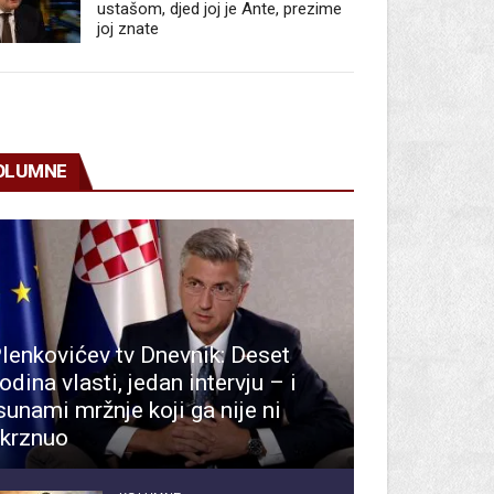
ustašom, djed joj je Ante, prezime
joj znate
OLUMNE
lenkovićev tv Dnevnik: Deset
odina vlasti, jedan intervju – i
sunami mržnje koji ga nije ni
krznuo