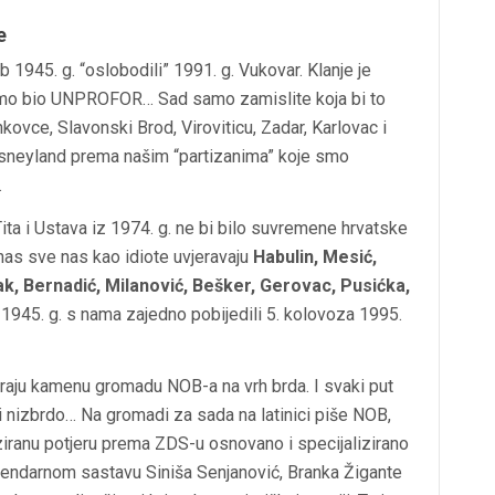
e
 1945. g. “oslobodili” 1991. g. Vukovar. Klanje je
 tamo bio UNPROFOR… Sad samo zamislite koja bi to
inkovce, Slavonski Brod, Viroviticu, Zadar, Karlovac i
Disneyland prema našim “partizanima” koje smo
.
Tita i Ustava iz 1974. g. ne bi bilo suvremene hrvatske
anas sve nas kao idiote uvjeravaju
Habulin, Mesić,
ak, Bernadić, Milanović, Bešker, Gerovac, Pusićka,
z 1945. g. s nama zajedno pobijedili 5. kolovoza 1995.
guraju kamenu gromadu NOB-a na vrh brda. I svaki put
i nizbrdo… Na gromadi za sada na latinici piše NOB,
iziranu potjeru prema ZDS-u osnovano i specijalizirano
endarnom sastavu Siniša Senjanović, Branka Žigante