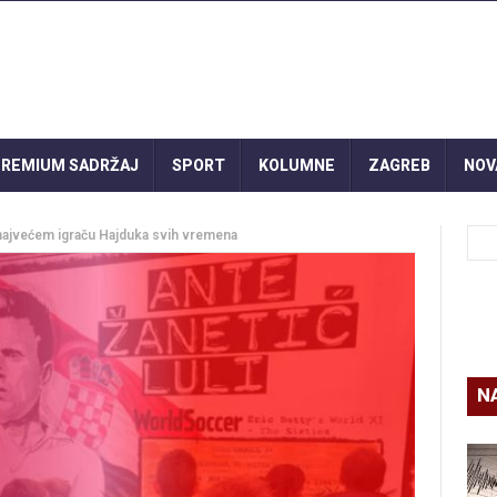
REMIUM SADRŽAJ
SPORT
KOLUMNE
ZAGREB
NOV
najvećem igraču Hajduka svih vremena
N