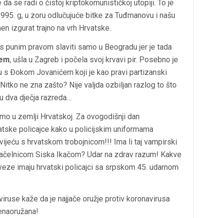
da se radi o čistoj kriptokomunističkoj utopiji. To je
995. g, u zoru odlučujuće bitke za Tuđmanovu i našu
en izgurat trajno na vrh Hrvatske.
 punim pravom slaviti samo u Beogradu jer je tada
ćem
, ušla u Zagreb i počela svoj krvavi pir. Posebno je
lu s Đokom Jovanićem koji je kao pravi partizanski
itko ne zna zašto? Nije valjda ozbiljan razlog to što
u dva dječja razreda…
amo u zemlji Hrvatskoj. Za ovogodišnji dan
atske policajce kako u policijskim uniformama
j svijeću s hrvatskom trobojnicom!!! Ima li taj vampirski
ačelnicom Siska Ikačom? Udar na zdrav razum! Kakve
veze imaju hrvatski policajci sa srpskom 45. udarnom
iruse kaže da je najjače oružje protiv koronavirusa
nenaoružana!