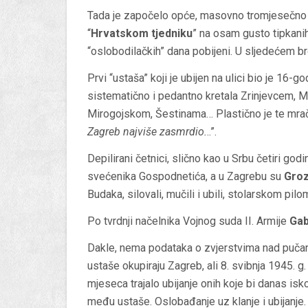
Tada je započelo opće, masovno tromjesečno k
“
Hrvatskom tjedniku
” na osam gusto tipkanih
“oslobodilačkih” dana pobijeni. U sljedećem br
Prvi “ustaša” koji je ubijen na ulici bio je 16-go
sistematično i pedantno kretala Zrinjevcem
Mirogojskom, Šestinama… Plastično je te mra
Zagreb najviše zasmrdio.
..”.
Depilirani četnici, slično kao u Srbu četiri godin
svećenika Gospodnetića, a u Zagrebu su
Groz
Budaka, silovali, mučili i ubili, stolarskom pilom
Po tvrdnji načelnika Vojnog suda II. Armije
Gab
Dakle, nema podataka o zvjerstvima nad pučanst
ustaše okupiraju Zagreb, ali 8. svibnja 1945. g
mjeseca trajalo ubijanje onih koje bi danas isk
među ustaše. Oslobađanje uz klanje i ubijanje.