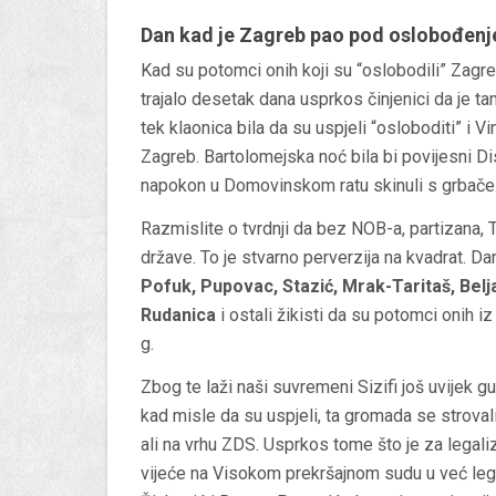
Dan kad je Zagreb pao pod oslobođenj
Kad su potomci onih koji su “oslobodili” Zagreb
trajalo desetak dana usprkos činjenici da je
tek klaonica bila da su uspjeli “osloboditi” i V
Zagreb. Bartolomejska noć bila bi povijesni 
napokon u Domovinskom ratu skinuli s grbače
Razmislite o tvrdnji da bez NOB-a, partizana, 
države. To je stvarno perverzija na kvadrat. D
Pofuk, Pupovac, Stazić, Mrak-Taritaš, Belj
Rudanica
i ostali žikisti da su potomci onih i
g.
Zbog te laži naši suvremeni Sizifi još uvijek 
kad misle da su uspjeli, ta gromada se stroval
ali na vrhu ZDS. Usprkos tome što je za legal
vijeće na Visokom prekršajnom sudu u već leg