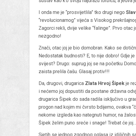
sustav kao k’o svoju najdražu torbicu, a jedva j
I onda me je “prosvijetlila” tko drugi nego
Slav
“revolucionarnog” vijeća s Visokog prekršajnog 
Zagorci rekli, dvije velike “falinge”. Prvo otac j
nezgodno!
Znači, otac joj je bio domobran. Kako se dotič
Nedostatak budnosti? E, to nije dobro! Gdje je
svijest? Drugo: suprug joj se na početku Domov
zaista prelila čašu. Glasaj protiv!!!
Da, drugovi, drugarica
Zlata Hrvoj Šipek
je re
i nećemo joj dopustiti da postane državna od
drugarica Šipek do sada radila isključivo u gra
progon nad kojim mi čvrsto bdijemo, ovakva “č
nekome izgleda kao nategnuti humor, na žalost 
Šipek želim puno sreće i snage! Trebat će joj
Sjetih se jednog zgodnog oglasa iz idiličnih