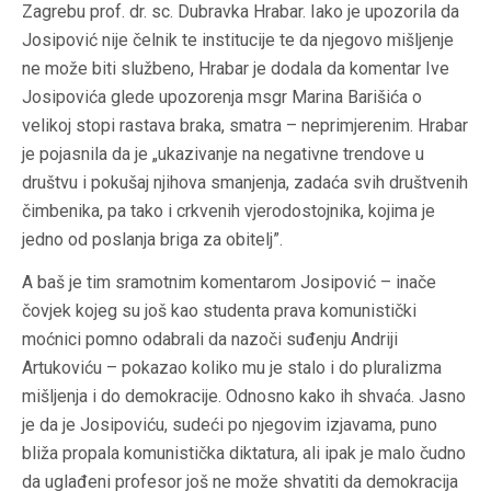
Zagrebu prof. dr. sc. Dubravka Hrabar. Iako je upozorila da
Josipović nije čelnik te institucije te da njegovo mišljenje
ne može biti službeno, Hrabar je dodala da komentar Ive
Josipovića glede upozorenja msgr Marina Barišića o
velikoj stopi rastava braka, smatra – neprimjerenim. Hrabar
je pojasnila da je „ukazivanje na negativne trendove u
društvu i pokušaj njihova smanjenja, zadaća svih društvenih
čimbenika, pa tako i crkvenih vjerodostojnika, kojima je
jedno od poslanja briga za obitelj”.
A baš je tim sramotnim komentarom Josipović – inače
čovjek kojeg su još kao studenta prava komunistički
moćnici pomno odabrali da nazoči suđenju Andriji
Artukoviću – pokazao koliko mu je stalo i do pluralizma
mišljenja i do demokracije. Odnosno kako ih shvaća. Jasno
je da je Josipoviću, sudeći po njegovim izjavama, puno
bliža propala komunistička diktatura, ali ipak je malo čudno
da uglađeni profesor još ne može shvatiti da demokracija