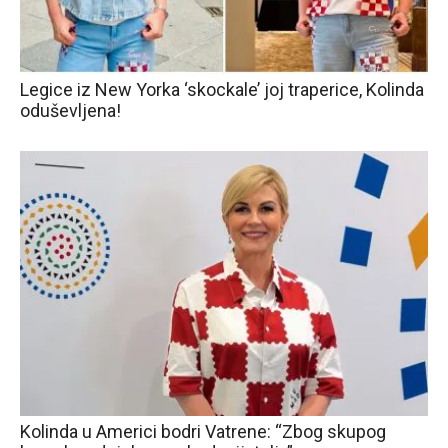
Legice iz New Yorka ‘skockale’ joj traperice, Kolinda
oduševljena!
Kolinda u Americi bodri Vatrene: “Zbog skupog