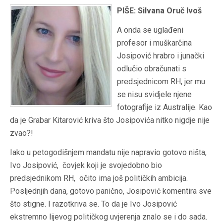
PIŠE: Silvana Oruč Ivoš
A onda se uglađeni
profesor i
muškarčina
Josipović hrabro i junački
odlučio obračunati s
predsjednicom RH, jer mu
se nisu svidjele njene
fotografije iz Australije. Kao
da je Grabar Kitarović kriva što Josipovića nitko nigdje nije
zvao?!
Iako u petogodišnjem mandatu nije napravio gotovo ništa,
Ivo Josipović, čovjek koji je svojedobno bio
predsjednikom RH, očito ima još političkih ambicija.
Posljednjih dana, gotovo panično, Josipović komentira sve
što stigne. I razotkriva se. To da je Ivo Josipović
ekstremno lijevog političkog uvjerenja znalo se i do sada.