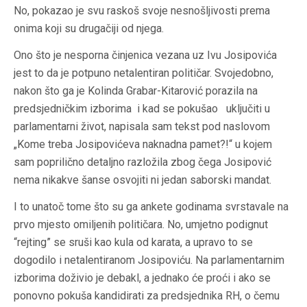
No, pokazao je svu raskoš svoje nesnošljivosti prema
onima koji su drugačiji od njega.
Ono što je nesporna činjenica vezana uz Ivu Josipovića
jest to da je potpuno netalentiran političar. Svojedobno,
nakon što ga je Kolinda Grabar-Kitarović porazila na
predsjedničkim izborima i kad se pokušao uključiti u
parlamentarni život, napisala sam tekst pod naslovom
„Kome treba Josipovićeva naknadna pamet?!“ u kojem
sam poprilično detaljno razložila zbog čega Josipović
nema nikakve šanse osvojiti ni jedan saborski mandat.
I to unatoč tome što su ga ankete godinama svrstavale na
prvo mjesto omiljenih političara. No, umjetno podignut
“rejting” se sruši kao kula od karata, a upravo to se
dogodilo i netalentiranom Josipoviću. Na parlamentarnim
izborima doživio je debakl, a jednako će proći i ako se
ponovno pokuša kandidirati za predsjednika RH, o čemu