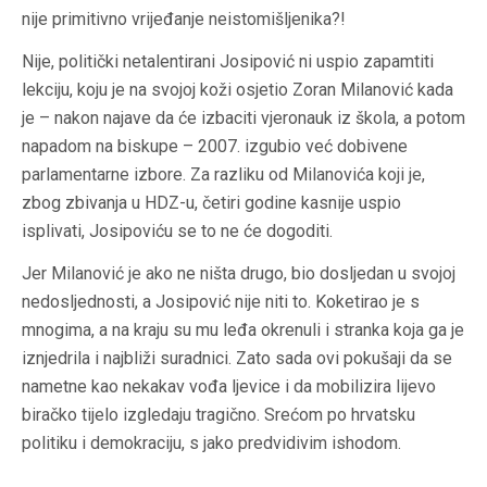
nije primitivno vrijeđanje neistomišljenika?!
Nije, politički netalentirani Josipović ni uspio zapamtiti
lekciju, koju je na svojoj koži osjetio Zoran Milanović kada
je – nakon najave da će izbaciti vjeronauk iz škola, a potom
napadom na biskupe – 2007. izgubio već dobivene
parlamentarne izbore. Za razliku od Milanovića koji je,
zbog zbivanja u HDZ-u, četiri godine kasnije uspio
isplivati, Josipoviću se to ne će dogoditi.
Jer Milanović je ako ne ništa drugo, bio dosljedan u svojoj
nedosljednosti, a Josipović nije niti to. Koketirao je s
mnogima, a na kraju su mu leđa okrenuli i stranka koja ga je
iznjedrila i najbliži suradnici. Zato sada ovi pokušaji da se
nametne kao nekakav vođa ljevice i da mobilizira lijevo
biračko tijelo izgledaju tragično. Srećom po hrvatsku
politiku i demokraciju, s jako predvidivim ishodom.