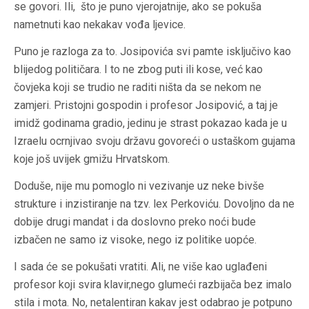
se govori. Ili, što je puno vjerojatnije, ako se pokuša
nametnuti kao nekakav vođa ljevice.
Puno je razloga za to. Josipovića svi pamte isključivo kao
blijedog političara. I to ne zbog puti ili kose, već kao
čovjeka koji se trudio ne raditi ništa da se nekom ne
zamjeri. Pristojni gospodin i profesor Josipović, a taj je
imidž godinama gradio, jedinu je strast pokazao kada je u
Izraelu ocrnjivao svoju državu govoreći o ustaškom gujama
koje još uvijek gmižu Hrvatskom.
Doduše, nije mu pomoglo ni vezivanje uz neke bivše
strukture i inzistiranje na tzv.
lex Perkoviću
.
Dovoljno da ne
dobije drugi mandat i da doslovno preko noći bude
izbačen ne samo iz visoke, nego iz politike uopće.
I sada će se pokušati vratiti. Ali, ne više kao uglađeni
profesor koji svira klavir,nego glumeći razbijača bez imalo
stila i
mota
. No, netalentiran kakav jest odabrao je potpuno