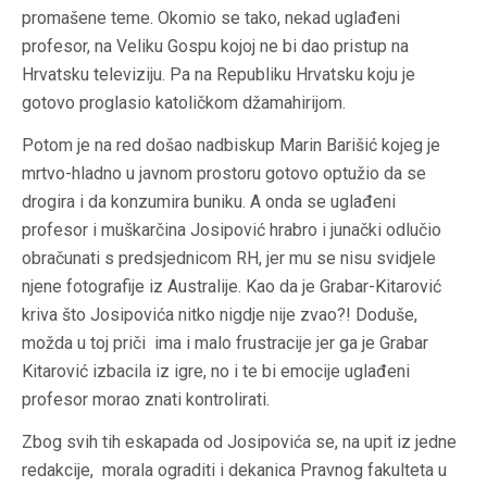
promašene teme. Okomio se tako, nekad uglađeni
profesor, na Veliku Gospu kojoj ne bi dao pristup na
Hrvatsku televiziju. Pa na Republiku Hrvatsku koju je
gotovo proglasio katoličkom džamahirijom.
Potom je na red došao nadbiskup Marin Barišić kojeg je
mrtvo-hladno u javnom prostoru gotovo optužio da se
drogira i da konzumira buniku. A onda se uglađeni
profesor i
muškarčina
Josipović hrabro i junački odlučio
obračunati s predsjednicom RH, jer mu se nisu svidjele
njene fotografije iz Australije. Kao da je Grabar-Kitarović
kriva što Josipovića nitko nigdje nije zvao?! Doduše,
možda u toj priči ima i malo frustracije jer ga je Grabar
Kitarović izbacila iz igre, no i te bi emocije uglađeni
profesor morao znati kontrolirati.
Zbog svih tih eskapada od Josipovića se, na upit iz jedne
redakcije, morala ograditi i dekanica Pravnog fakulteta u