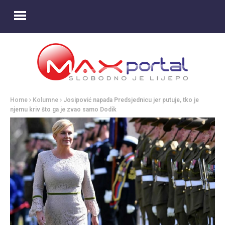
Home
Kolumne
Josipović napada Predsjednicu jer putuje, tko je
njemu kriv što ga je zvao samo Dodik