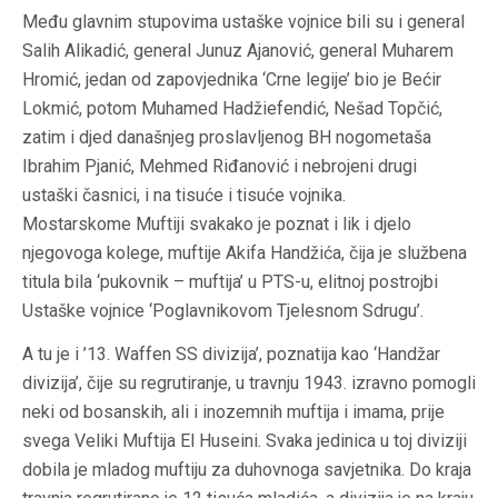
Među glavnim stupovima ustaške vojnice bili su i general
Salih Alikadić, general Junuz Ajanović, general Muharem
Hromić, jedan od zapovjednika ‘Crne legije’ bio je Bećir
Lokmić, potom Muhamed Hadžiefendić, Nešad Topčić,
zatim i djed današnjeg proslavljenog BH nogometaša
Ibrahim Pjanić, Mehmed Riđanović i nebrojeni drugi
ustaški časnici, i na tisuće i tisuće vojnika.
Mostarskome Muftiji svakako je poznat i lik i djelo
njegovoga kolege, muftije Akifa Handžića, čija je službena
titula bila ‘pukovnik – muftija’ u PTS-u, elitnoj postrojbi
Ustaške vojnice ‘Poglavnikovom Tjelesnom Sdrugu’.
A tu je i ’13. Waffen SS divizija’, poznatija kao ‘Handžar
divizija’, čije su regrutiranje, u travnju 1943. izravno pomogli
neki od bosanskih, ali i inozemnih muftija i imama, prije
svega Veliki Muftija El Huseini. Svaka jedinica u toj diviziji
dobila je mladog muftiju za duhovnoga savjetnika. Do kraja