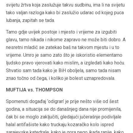
svijetu žrtva koja zaslužuje takvu sudbinu, ima li na svijetu
tako valjan razloga kako bi zaslužio udarac od kojeg puca
lubanja, zapitah se tada.
Tamo gdje uvijek postoje i mjesto i vrijeme za izgubiti
glavu, tamo nikada i nikome zapravo ne može biti dobro. A
nesretni mladić se zatekao baš na takvom mjestu i u to
vrijeme. Umro je samo zato što je iskoristio elementarno
ljudsko pravo vjerovati kako mislim, a izgledati kako hoću.
Shvatio sam tada kako je BiH oboljela, samo tada nisam
znao točno od čega, i koliko je bolest uznapredovala.
MUFTIJA vs. THOMPSON
Spomenuti događaj ‘odigran’ je prije nešto više od šest
godina, a situacija se do današnjeg dana nije promijenila,
čak bi se moglo zaključiti, gledajući jučerašnje podivljale
halal antifašiste kako truckaju kozaračko kolo ispred
sarajevske katedrale, kako je gora nego ikada ranije, kako