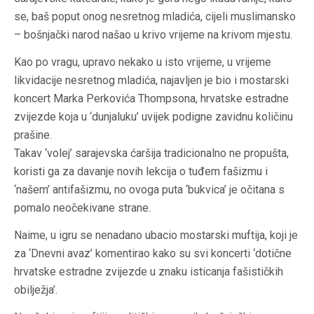
se, baš poput onog nesretnog mladića, cijeli muslimansko
– bošnjački narod našao u krivo vrijeme na krivom mjestu.
Kao po vragu, upravo nekako u isto vrijeme, u vrijeme
likvidacije nesretnog mladića, najavljen je bio i mostarski
koncert Marka Perkovića Thompsona, hrvatske estradne
zvijezde koja u ‘dunjaluku’ uvijek podigne zavidnu količinu
prašine.
Takav ‘volej’ sarajevska ćaršija tradicionalno ne propušta,
koristi ga za davanje novih lekcija o tuđem fašizmu i
‘našem’ antifašizmu, no ovoga puta ‘bukvica’ je očitana s
pomalo neočekivane strane.
Naime, u igru se nenadano ubacio mostarski muftija, koji je
za ‘Dnevni avaz’ komentirao kako su svi koncerti ‘dotične
hrvatske estradne zvijezde u znaku isticanja fašističkih
obilježja’.