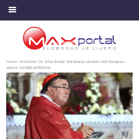
Home
Kolumne
Dr. Ivica Granić: Kardinal je obranio čast Sarajeva i
spasio od halal antifašista