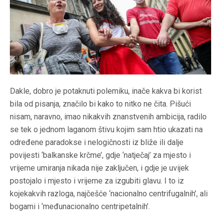
Dakle, dobro je potaknuti polemiku, inače kakva bi korist
bila od pisanja, značilo bi kako to nitko ne čita. Pišući
nisam, naravno, imao nikakvih znanstvenih ambicija, radilo
se tek o jednom laganom štivu kojim sam htio ukazati na
određene paradokse i nelogičnosti iz bliže ili dalje
povijesti ‘balkanske krčme’, gdje ‘natječaj’ za mjesto i
vrijeme umiranja nikada nije zaključen, i gdje je uvijek
postojalo i mjesto i vrijeme za izgubiti glavu. I to iz
kojekakvih razloga, najčešće ‘nacionalno centrifugalnih’, ali
bogami i ‘međunacionalno centripetalnih’.