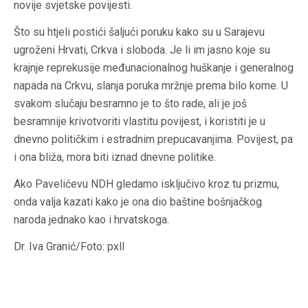
novije svjetske povijesti.
Što su htjeli postići šaljući poruku kako su u Sarajevu
ugroženi Hrvati, Crkva i sloboda. Je li im jasno koje su
krajnje reprekusije međunacionalnog huškanje i generalnog
napada na Crkvu, slanja poruka mržnje prema bilo kome. U
svakom slučaju besramno je to što rade, ali je još
besramnije krivotvoriti vlastitu povijest, i koristiti je u
dnevno političkim i estradnim prepucavanjima. Povijest, pa
i ona bliža, mora biti iznad dnevne politike.
Ako Pavelićevu NDH gledamo isključivo kroz tu prizmu,
onda valja kazati kako je ona dio baštine bošnjačkog
naroda jednako kao i hrvatskoga.
Dr. Iva Granić/Foto: pxll