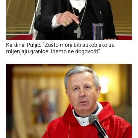
Kardinal Puljić: “Zašto mora biti sukob ako se
mijenjaju granice. Idemo se dogovorit”