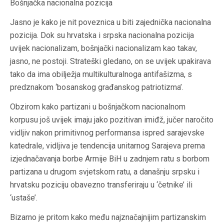
Bošnjačka nacionalna pozicija
Jasno je kako je nit poveznica u biti zajednička nacionalna
pozicija. Dok su hrvatska i srpska nacionalna pozicija
uvijek nacionalizam, bošnjački nacionalizam kao takav,
jasno, ne postoji. Strateški gledano, on se uvijek upakirava
tako da ima obilježja multikulturalnoga antifašizma, s
predznakom ‘bosanskog građanskog patriotizma’.
Obzirom kako partizani u bošnjačkom nacionalnom
korpusu još uvijek imaju jako pozitivan imiđž, jučer naročito
vidljiv nakon primitivnog performansa ispred sarajevske
katedrale, vidljiva je tendencija unitarnog Sarajeva prema
izjednačavanja borbe Armije BiH u zadnjem ratu s borbom
partizana u drugom svjetskom ratu, a današnju srpsku i
hrvatsku poziciju obavezno transferiraju u ‘četnike’ ili
‘ustaše’.
Bizarno je pritom kako među najznačajnijim partizanskim