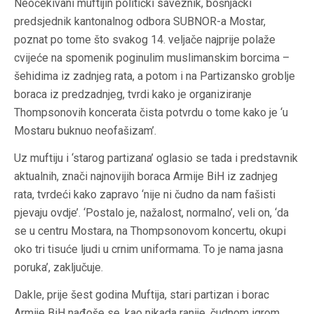
Neočekivani muftijin politički saveznik, bošnjački
predsjednik kantonalnog odbora SUBNOR-a Mostar,
poznat po tome što svakog 14. veljače najprije polaže
cvijeće na spomenik poginulim muslimanskim borcima –
šehidima iz zadnjeg rata, a potom i na Partizansko groblje
boraca iz predzadnjeg, tvrdi kako je organiziranje
Thompsonovih koncerata čista potvrdu o tome kako je ‘u
Mostaru buknuo neofašizam’.
Uz muftiju i ‘starog partizana’ oglasio se tada i predstavnik
aktualnih, znači najnovijih boraca Armije BiH iz zadnjeg
rata, tvrdeći kako zapravo ‘nije ni čudno da nam fašisti
pjevaju ovdje’. ‘Postalo je, nažalost, normalno’, veli on, ‘da
se u centru Mostara, na Thompsonovom koncertu, okupi
oko tri tisuće ljudi u crnim uniformama. To je nama jasna
poruka’, zaključuje.
Dakle, prije šest godina Muftija, stari partizan i borac
Armije BiH nađoše se, kao nikada ranije, čudnom igrom