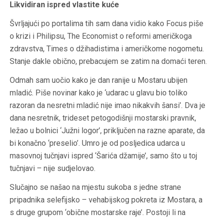
Likvidiran ispred vlastite kuće
Švrljajući po portalima tih sam dana vidio kako Focus piše
o krizi i Philipsu, The Economist o reformi američkoga
zdravstva, Times o džihadistima i američkome nogometu.
Stanje dakle obično, prebacujem se zatim na domaći teren.
Odmah sam uočio kako je dan ranije u Mostaru ubijen
mladić. Piše novinar kako je ‘udarac u glavu bio toliko
razoran da nesretni mladić nije imao nikakvih šansi’. Dva je
dana nesretnik, trideset petogodišnji mostarski pravnik,
ležao u bolnici ‘Južni logor’, priključen na razne aparate, da
bi konačno ‘preselio’. Umro je od posljedica udarca u
masovnoj tučnjavi ispred ‘Šarića džamije’, samo što u toj
tučnjavi – nije sudjelovao.
Slučajno se našao na mjestu sukoba s jedne strane
pripadnika selefijsko – vehabijskog pokreta iz Mostara, a
s druge grupom ‘obične mostarske raje’. Postoji li na