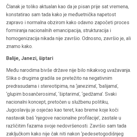
Članak je toliko aktualan kao da je pisan prije sat vremena,
konstatirao sam tada kako je međuetnička napetost
zapravo i normalna obzirom kako odavno započeti proces
formiranja nacionalnih emancipacija, strukturacija i
homogenizacija nikada nije završio. Odnosno, završio je, ali
znamo kako.
Balije, Janezi, šiptari
Među narodima bivše države nije bilo nikakvog uvažavanja.
Slika o drugima gradila se pretežito na negativnim
predrasudama i stereotipima, na ‘janezima’, ‘balijama’,
‘glupim bosančerosima’, ‘šiptarima’, ‘gedžama’. Svaki
nacionalni koncept, pretočen u službenu politiku,
Jugoslaviju je osjećao kao teret, kao breme koje koči
nastavak baš ‘njegove nacionalne profilacije’, zastale u
različitim fazama svoje nedovršenosti. Završio sam tada
zaključkom kako nije čak niti nakon ‘pedesetogodišnjeg