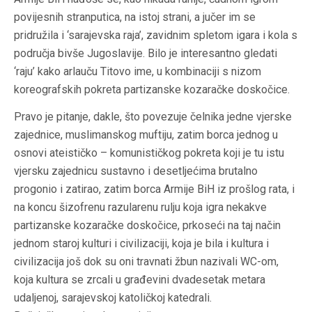
povijesnih stranputica, na istoj strani, a jučer im se
pridružila i ‘sarajevska raja’, zavidnim spletom igara i kola s
područja bivše Jugoslavije. Bilo je interesantno gledati
‘raju’ kako arlauču Titovo ime, u kombinaciji s nizom
koreografskih pokreta partizanske kozaračke doskočice.
Pravo je pitanje, dakle, što povezuje čelnika jedne vjerske
zajednice, muslimanskog muftiju, zatim borca jednog u
osnovi ateističko – komunističkog pokreta koji je tu istu
vjersku zajednicu sustavno i desetljećima brutalno
progonio i zatirao, zatim borca Armije BiH iz prošlog rata, i
na koncu šizofrenu razularenu rulju koja igra nekakve
partizanske kozaračke doskočice, prkoseći na taj način
jednom staroj kulturi i civilizaciji, koja je bila i kultura i
civilizacija još dok su oni travnati žbun nazivali WC-om,
koja kultura se zrcali u građevini dvadesetak metara
udaljenoj, sarajevskoj katoličkoj katedrali.