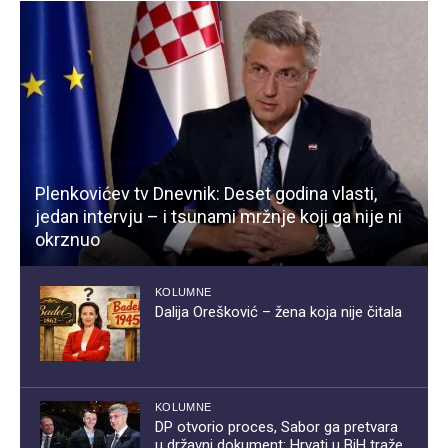
Plenkovićev tv Dnevnik: Deset godina vlasti,
jedan intervju – i tsunami mržnje koji ga nije ni
okrznuo
KOLUMNE
Dalija Orešković – žena koja nije čitala
KOLUMNE
DP otvorio proces, Sabor ga pretvara
u državni dokument: Hrvati u BiH traže