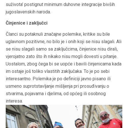
suživota’ postignut minimum duhovne integracije bivših
jugoslavenskih naroda.
Činjenice i zaključci
Članci su potaknuli značajne polemike, kritike su bile
uglavnom pozitivne, no bilo je i onih koji se nisu slagali. Ali
se nisu slagali samo sa zaključcima, činjenice nisu dirali,
vjerojatno zato što ih nikako nisu mogli dovesti u pitanje.
Uostalom, zbog čega bi se uopće i bavili činjenicama kada
im ostaje još toliko vlastitih zaključaka. To je po sebi
interesantno. Polemika je po definiciji javno pisano ili
usmeno suprotstavljanje mišljenja pri prosuđivanju o
stvarima, pojavama i djelima, od općeg ili osobnog
interesa.