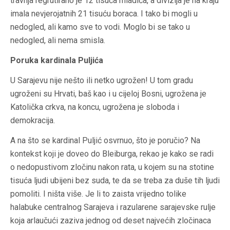
travnja regrutirano je 12 tisuća mladića, a divizija je na kraju
imala nevjerojatnih 21 tisuću boraca. I tako bi mogli u
nedogled, ali kamo sve to vodi. Moglo bi se tako u
nedogled, ali nema smisla.
Poruka kardinala Puljića
U Sarajevu nije nešto ili netko ugrožen! U tom gradu
ugroženi su Hrvati, baš kao i u cijeloj Bosni, ugrožena je
Katolička crkva, na koncu, ugrožena je sloboda i
demokracija.
A na što se kardinal Puljić osvrnuo, što je poručio? Na
kontekst koji je doveo do Bleiburga, rekao je kako se radi
o nedopustivom zločinu nakon rata, u kojem su na stotine
tisuća ljudi ubijeni bez suda, te da se treba za duše tih ljudi
pomoliti. I ništa više. Je li to zaista vrijedno tolike
halabuke centralnog Sarajeva i razularene sarajevske rulje
koja arlaučući zaziva jednog od deset najvećih zločinaca