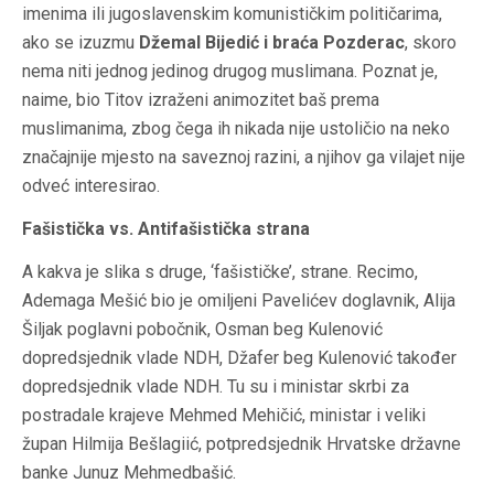
imenima ili jugoslavenskim komunističkim političarima,
ako se izuzmu
Džemal Bijedić i braća Pozderac
, skoro
nema niti jednog jedinog drugog muslimana. Poznat je,
naime, bio Titov izraženi animozitet baš prema
muslimanima, zbog čega ih nikada nije ustoličio na neko
značajnije mjesto na saveznoj razini, a njihov ga vilajet nije
odveć interesirao.
Fašistička vs. Antifašistička strana
A kakva je slika s druge, ‘fašističke’, strane. Recimo,
Ademaga Mešić bio je omiljeni Pavelićev doglavnik, Alija
Šiljak poglavni pobočnik, Osman beg Kulenović
dopredsjednik vlade NDH, Džafer beg Kulenović također
dopredsjednik vlade NDH. Tu su i ministar skrbi za
postradale krajeve Mehmed Mehičić, ministar i veliki
župan Hilmija Bešlagiić, potpredsjednik Hrvatske državne
banke Junuz Mehmedbašić.