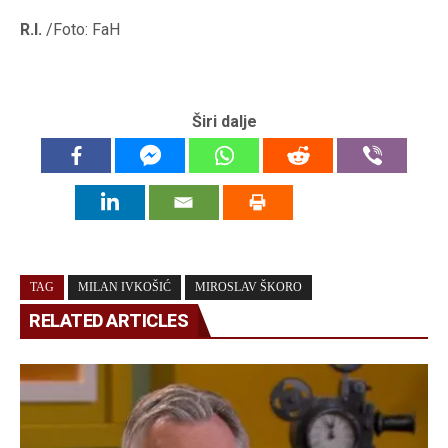
R.I.
/Foto: FaH
Širi dalje
TAG
MILAN IVKOŠIĆ
MIROSLAV ŠKORO
RELATED ARTICLES