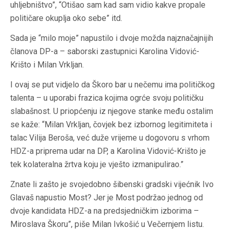
uhljebništvo”, “Otišao sam kad sam vidio kakve propale
političare okuplja oko sebe” itd.
Sada je “milo moje” napustilo i dvoje možda najznačajnijih
članova DP-a – saborski zastupnici Karolina Vidović-
Krišto i Milan Vrkljan.
I ovaj se put vidjelo da Škoro bar u nečemu ima političkog
talenta – u uporabi frazica kojima ogrće svoju političku
slabašnost. U priopćenju iz njegove stanke među ostalim
se kaže: “Milan Vrkljan, čovjek bez izbornog legitimiteta i
talac Vilija Beroša, već duže vrijeme u dogovoru s vrhom
HDZ-a priprema udar na DP, a Karolina Vidović-Krišto je
tek kolateralna žrtva koju je vješto izmanipulirao.”
Znate li zašto je svojedobno šibenski gradski vijećnik Ivo
Glavaš napustio Most? Jer je Most podržao jednog od
dvoje kandidata HDZ-a na predsjedničkim izborima –
Miroslava Škoru”, piše Milan Ivkošić u Večernjem listu.