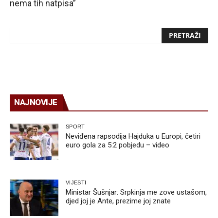
nema tih natpisa”
NAJNOVIJE
SPORT
Neviđena rapsodija Hajduka u Europi, četiri
euro gola za 5:2 pobjedu – video
VIJESTI
Ministar Šušnjar: Srpkinja me zove ustašom,
djed joj je Ante, prezime joj znate