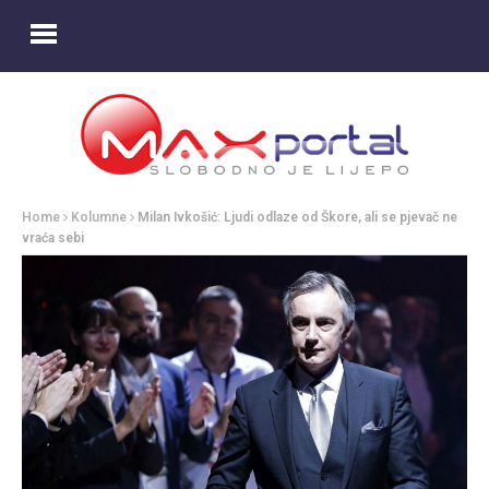
Home
Kolumne
Milan Ivkošić: Ljudi odlaze od Škore, ali se pjevač ne
vraća sebi