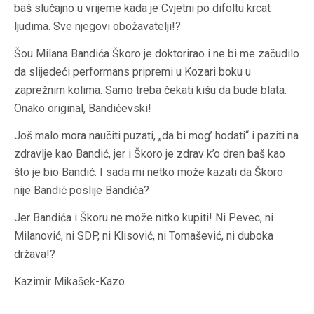
baš slučajno u vrijeme kada je Cvjetni po difoltu krcat
ljudima. Sve njegovi obožavatelji!?
Šou Milana Bandića Škoro je doktorirao i ne bi me začudilo
da slijedeći performans pripremi u Kozari boku u
zaprežnim kolima. Samo treba čekati kišu da bude blata.
Onako original, Bandićevski!
Još malo mora naučiti puzati, „da bi mog’ hodati“ i paziti na
zdravlje kao Bandić, jer i Škoro je zdrav k’o dren baš kao
što je bio Bandić. I sada mi netko može kazati da Škoro
nije Bandić poslije Bandića?
Jer Bandića i Škoru ne može nitko kupiti! Ni Pevec, ni
Milanović, ni SDP, ni Klisović, ni Tomašević, ni duboka
država!?
Kazimir Mikašek-Kazo