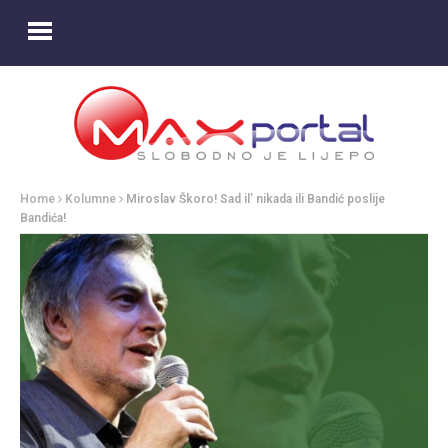
Home
Kolumne
Miroslav Škoro! Sad il’ nikada ili Bandić poslije
Bandića!