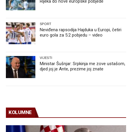
Rijeka do nove europske pobjede
SPORT
Neviđena rapsodija Hajduka u Europi, četiri
euro gola za 5:2 pobjedu – video
VIJESTI
Ministar Šušnjar: Srpkinja me zove ustašom,
djed joj je Ante, prezime joj znate
KOLUMNE