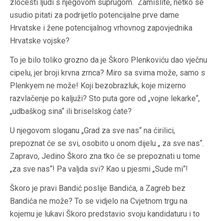
zločesti ljudi s njegovom suprugom. Zamislite, netko se
usudio pitati za podrijetlo potencijalne prve dame
Hrvatske i žene potencijalnog vrhovnog zapovjednika
Hrvatske vojske?
To je bilo toliko grozno da je Škoro Plenkoviću dao vječnu
cipelu, jer broji krvna zrnca? Miro sa svima može, samo s
Plenkyem ne može! Koji bezobrazluk, koje mizerno
razvlačenje po kaljuži? Sto puta gore od „vojne lekarke“,
„udbaškog sina“ ili briselskog ćate?
U njegovom sloganu „Grad za sve nas“ na ćirilici,
prepoznat će se svi, osobito u onom dijelu „ za sve nas“.
Zapravo, Jedino Škoro zna tko će se prepoznati u tome
„za sve nas“! Pa valjda svi? Kao u pjesmi „Sude mi“!
Škoro je pravi Bandić poslije Bandića, a Zagreb bez
Bandića ne može? To se vidjelo na Cvjetnom trgu na
kojemu je lukavi Škoro predstavio svoju kandidaturu i to