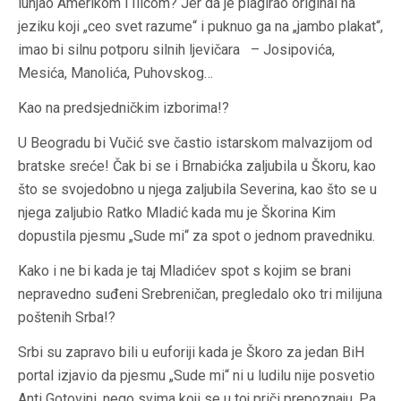
lunjao Amerikom i Ilicom? Jer da je plagirao original na
jeziku koji „ceo svet razume“ i puknuo ga na „jambo plakat“,
imao bi silnu potporu silnih ljevičara – Josipovića,
Mesića, Manolića, Puhovskog…
Kao na predsjedničkim izborima!?
U Beogradu bi Vučić sve častio istarskom malvazijom od
bratske sreće! Čak bi se i Brnabićka zaljubila u Škoru, kao
što se svojedobno u njega zaljubila Severina, kao što se u
njega zaljubio Ratko Mladić kada mu je Škorina Kim
dopustila pjesmu „Sude mi“ za spot o jednom pravedniku.
Kako i ne bi kada je taj Mladićev spot s kojim se brani
nepravedno suđeni Srebreničan, pregledalo oko tri milijuna
poštenih Srba!?
Srbi su zapravo bili u euforiji kada je Škoro za jedan BiH
portal
izjavio da pjesmu „Sude mi“ ni u ludilu nije posvetio
Anti Gotovini, nego svima koji se u toj priči prepoznaju. Pa