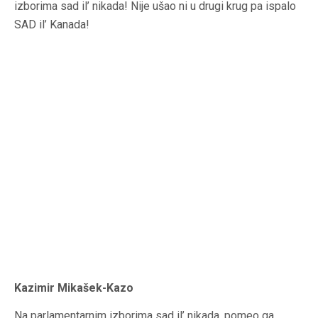
izborima sad il’ nikada!
Nije ušao ni u drugi krug pa ispalo
SAD il’ Kanada!
Kazimir Mikašek-Kazo
Na parlamentarnim izborima sad il’ nikada, pomeo ga