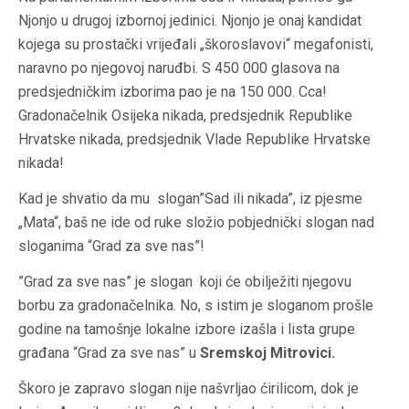
Njonjo u drugoj izbornoj jedinici. Njonjo je onaj kandidat
kojega su prostački vrijeđali „škoroslavovi“ megafonisti,
naravno po njegovoj naruđbi. S 450 000 glasova na
predsjedničkim izborima pao je na 150 000. Cca!
Gradonačelnik Osijeka nikada, predsjednik Republike
Hrvatske nikada, predsjednik Vlade Republike Hrvatske
nikada!
Kad je shvatio da mu slogan”Sad ili nikada”, iz pjesme
„Mata“, baš ne ide od ruke složio pobjednički slogan nad
sloganima “Grad za sve nas”!
”Grad za sve nas” je slogan koji će obilježiti njegovu
borbu za gradonačelnika. No, s istim je sloganom prošle
godine na tamošnje lokalne izbore izašla i lista grupe
građana “Grad za sve nas” u
Sremskoj Mitrovici.
Škoro je zapravo slogan nije našvrljao ćirilicom, dok je