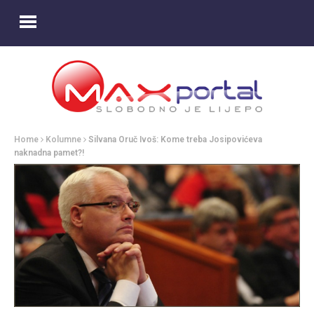
Home
Kolumne
Silvana Oruč Ivoš: Kome treba Josipovićeva
naknadna pamet?!