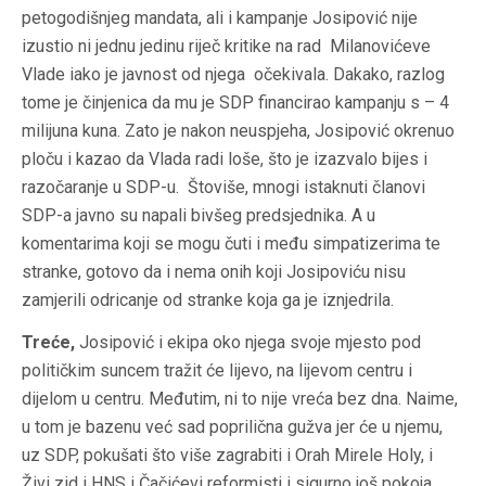
petogodišnjeg mandata, ali i kampanje Josipović nije
izustio ni jednu jedinu riječ kritike na rad Milanovićeve
Vlade iako je javnost od njega očekivala. Dakako, razlog
tome je činjenica da mu je SDP financirao kampanju s – 4
milijuna kuna. Zato je nakon neuspjeha, Josipović okrenuo
ploču i kazao da Vlada radi loše, što je izazvalo bijes i
razočaranje u SDP-u. Štoviše, mnogi istaknuti članovi
SDP-a javno su napali bivšeg predsjednika. A u
komentarima koji se mogu čuti i među simpatizerima te
stranke, gotovo da i nema onih koji Josipoviću nisu
zamjerili odricanje od stranke koja ga je iznjedrila.
Treće,
Josipović i ekipa oko njega svoje mjesto pod
političkim suncem tražit će lijevo, na lijevom centru i
dijelom u centru. Međutim, ni to nije vreća bez dna. Naime,
u tom je bazenu već sad poprilična gužva jer će u njemu,
uz SDP, pokušati što više zagrabiti i Orah Mirele Holy, i
Živi zid i HNS i Čačićevi reformisti i sigurno još pokoja