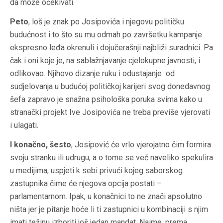
da može očekivati.
Peto
, loš je znak po Josipovića i njegovu političku
budućnost i to što su mu odmah po završetku kampanje
ekspresno leđa okrenuli i dojučerašnji najbliži suradnici. Pa
čak i oni koje je, na sablažnjavanje cjelokupne javnosti, i
odlikovao. Njihovo dizanje ruku i odustajanje od
sudjelovanja u budućoj političkoj karijeri svog donedavnog
šefa zapravo je snažna psihološka poruka svima kako u
stranački projekt Ive Josipovića ne treba previše vjerovati
i ulagati.
I konačno, šesto
, Josipović će vrlo vjerojatno čim formira
svoju stranku ili udrugu, a o tome se već naveliko spekulira
u medijima, uspjeti k sebi privući kojeg saborskog
zastupnika čime će njegova opcija postati –
parlamentarnom. Ipak, u konačnici to ne znači apsolutno
ništa jer je pitanje hoće li ti zastupnici u kombinaciji s njim
imati težinu izboriti još jedan mandat. Naime, prema