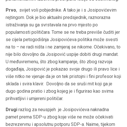
Prvo
, svijet voli pobjednike. A tako je i s Josipovićevim
rejtingom. Dok je bio aktualni predsjednik, raznorazna
istraživanja su ga svrstavala na prvo mjesto po
popularnosti političara. Tome se ne treba previše čuditi jer
se cijela petogodišnja Josipovićeva politika može svesti
na to – ne radi ništa i ne zamjeraj se nikome. Očekivano, to
nije bilo dovoljno da Josipović uspije dobiti drugi mandat.
U međuvremenu, što zbog kampanje, što zbog razvoja
događaja, Josipović je pokazao svoje drugo ili pravo lice i
više nitko ne vjeruje da je on tek pristojni i fini profesor koji
sklada i svira klavir. Dovoljno da se sruši mit koji ga je
dugo godina pratio i zbog kojeg je i figurirao kao svima
prihvatljivi i umjereni političar.
Drugi
razlog za neuspjeh je Josipovićeva naknadna
pamet prema SDP-u zbog koje više ne može očekivati
bezrezervnu i apsolutnu potporu SDP-a. Naime, tijekom