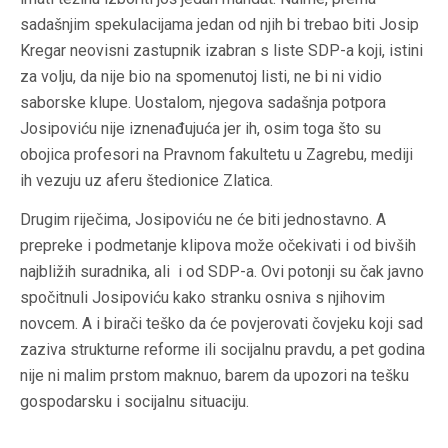
sadašnjim spekulacijama jedan od njih bi trebao biti Josip
Kregar neovisni zastupnik izabran s liste SDP-a koji, istini
za volju, da nije bio na spomenutoj listi, ne bi ni vidio
saborske klupe. Uostalom, njegova sadašnja potpora
Josipoviću nije iznenađujuća jer ih, osim toga što su
obojica profesori na Pravnom fakultetu u Zagrebu, mediji
ih vezuju uz aferu štedionice
Zlatica
.
Drugim riječima, Josipoviću ne će biti jednostavno. A
prepreke i podmetanje klipova može očekivati i od bivših
najbližih suradnika, ali i od SDP-a. Ovi potonji su čak javno
spočitnuli Josipoviću kako stranku osniva s njihovim
novcem. A i birači teško da će povjerovati čovjeku koji sad
zaziva strukturne reforme ili socijalnu pravdu, a pet godina
nije ni malim prstom maknuo, barem da upozori na tešku
gospodarsku i socijalnu situaciju.