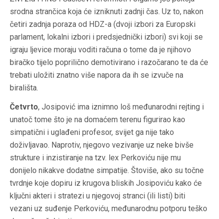
srodna strančica koja će izniknuti zadnji čas. Uz to, nakon
četiri zadnja poraza od HDZ-a (dvoji izbori za Europski
parlament, lokalni izbori i predsjednički izbori) svi koji se
igraju ljevice moraju voditi računa o tome da je njihovo
biračko tijelo poprilično demotivirano i razočarano te da će
trebati uložiti znatno više napora da ih se izvuče na
birališta.
Četvrto
, Josipović ima iznimno loš međunarodni rejting i
unatoč tome što je na domaćem terenu figurirao kao
simpatični i uglađeni profesor, svijet ga nije tako
doživljavao. Naprotiv, njegovo vezivanje uz neke bivše
strukture i inzistiranje na tzv.
lex Perkoviću
nije mu
donijelo nikakve dodatne simpatije. Štoviše, ako su točne
tvrdnje koje dopiru iz krugova bliskih Josipoviću kako će
ključni akteri i stratezi u njegovoj stranci (ili listi) biti
vezani uz suđenje Perkoviću, međunarodnu potporu teško