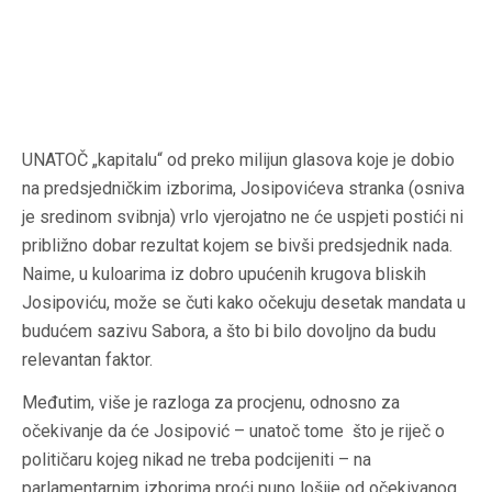
UNATOČ „kapitalu“ od preko milijun glasova koje je dobio
na predsjedničkim izborima, Josipovićeva stranka (osniva
je sredinom svibnja) vrlo vjerojatno ne će uspjeti postići ni
približno dobar rezultat kojem se bivši predsjednik nada.
Naime, u kuloarima iz dobro upućenih krugova bliskih
Josipoviću, može se čuti kako očekuju desetak mandata u
budućem sazivu Sabora, a što bi bilo dovoljno da budu
relevantan faktor.
Međutim, više je razloga za procjenu, odnosno za
očekivanje da će Josipović – unatoč tome što je riječ o
političaru kojeg nikad ne treba podcijeniti – na
parlamentarnim izborima proći puno lošije od očekivanog.