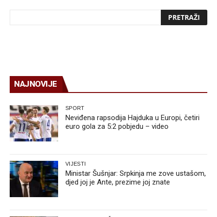
NAJNOVIJE
SPORT
Neviđena rapsodija Hajduka u Europi, četiri
euro gola za 5:2 pobjedu – video
VIJESTI
Ministar Šušnjar: Srpkinja me zove ustašom,
djed joj je Ante, prezime joj znate