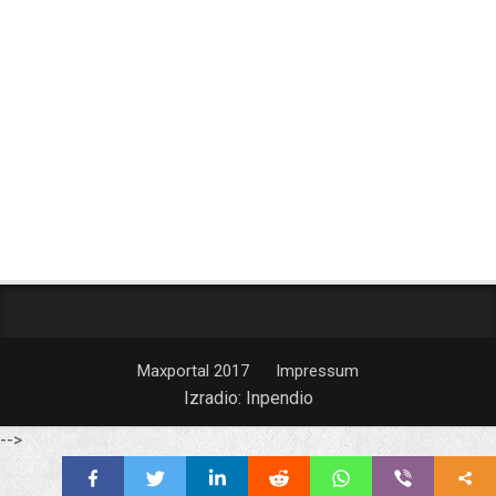
Maxportal 2017
Impressum
Izradio:
Inpendio
-->