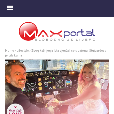
Home
Lifestyle
Zbog kašnjenja leta vjenčali se u avionu. Stujuardesa
je bila kuma