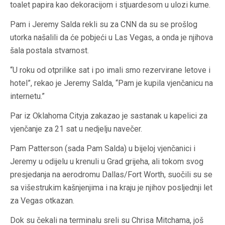
toalet papira kao dekoracijom i stjuardesom u ulozi kume.
Pam i Jeremy Salda rekli su za CNN da su se prošlog
utorka našalili da će pobjeći u Las Vegas, a onda je njihova
šala postala stvarnost.
“U roku od otprilike sat i po imali smo rezervirane letove i
hotel”, rekao je Jeremy Salda, “Pam je kupila vjenčanicu na
internetu.”
Par iz Oklahoma Cityja zakazao je sastanak u kapelici za
vjenčanje za 21 sat u nedjelju navečer.
Pam Patterson (sada Pam Salda) u bijeloj vjenčanici i
Jeremy u odijelu u krenuli u Grad grijeha, ali tokom svog
presjedanja na aerodromu Dallas/Fort Worth, suočili su se
sa višestrukim kašnjenjima i na kraju je njihov posljednji let
za Vegas otkazan.
Dok su čekali na terminalu sreli su Chrisa Mitchama, još