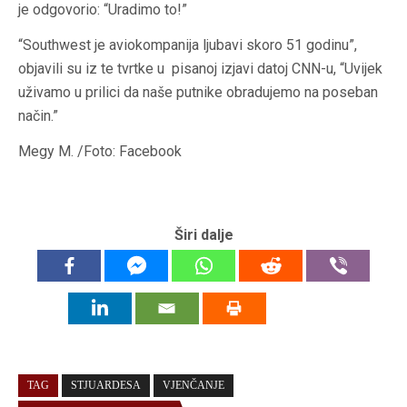
je odgovorio: “Uradimo to!”
“Southwest je aviokompanija ljubavi skoro 51 godinu”,
objavili su iz te tvrtke u pisanoj izjavi datoj CNN-u, “Uvijek
uživamo u prilici da naše putnike obradujemo na poseban
način.”
Megy M. /Foto: Facebook
Širi dalje
TAG
STJUARDESA
VJENČANJE