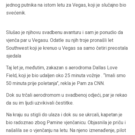
jednog putnika na istom letu za Vegas, koji je slučajno bio
svećenik.
Slušao je njihovu svadbenu avanturu i sam je ponudio da
vjenča par u Vegasu. Odatle su njih troje pronašli let
Southwest koji je krenuo u Vegas sa samo četiri preostala
sjedala
Taj let je, međutim, zakazan s aerodroma Dallas Love
Field, koji je bio udaljen oko 25 minuta vožnje . “Imali smo
50 minuta prije poletanja”, rekla je Pam za CNN.
Dok su trčali aerodromom u svadbenoj odjeći, par je rekao
da su im ljudi uzvikivali čestitke.
Na kraju su stigli do ulaza i dok su se ukrcali, kapetan je
bio radoznao zbog Pamine vjenčanicu. Objasnila je priču i
našalila se o vjenčanju na letu. Na njeno iznenađenje, pilot