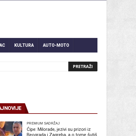
AC
KULTURA
AUTO-MOTO
AJNOVIJE
PREMIUM SADRŽAJ
Ćipe: Milorade, jezivi su prizori iz
Beograda i Zagreba, a o tome šutiš