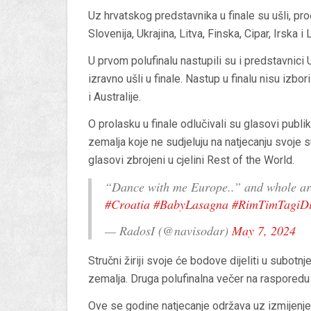
Uz hrvatskog predstavnika u finale su ušli, pro
Slovenija, Ukrajina, Litva, Finska, Cipar, Irska 
U prvom polufinalu nastupili su i predstavnici
izravno ušli u finale. Nastup u finalu nisu izb
i Australije.
O prolasku u finale odlučivali su glasovi publik
zemalja koje ne sudjeluju na natjecanju svoje su
glasovi zbrojeni u cjelini Rest of the World.
“Dance with me Europe..” and whole are
#Croatia
#BabyLasagna
#RimTimTagiD
— RadosI (@navisodar)
May 7, 2024
Stručni žiriji svoje će bodove dijeliti u subotn
zemalja. Druga polufinalna večer na rasporedu j
Ove se godine natjecanje održava uz izmijenjena 