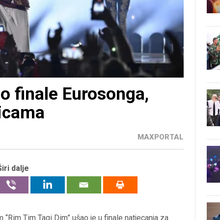
o finale Eurosonga,
nicama
MAXPORTAL
Širi dalje
“Rim Tim Tagi Dim” ušao je u finale natjecanja za