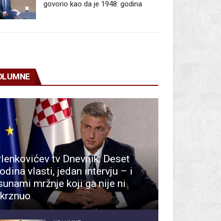
govorio kao da je 1948. godina
OLUMNE
lenkovićev tv Dnevnik: Deset
odina vlasti, jedan intervju – i
sunami mržnje koji ga nije ni
krznuo