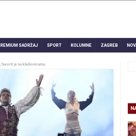
REMIUM SADRŽAJ
SPORT
KOLUMNE
ZAGREB
NOV
 favorit je na kladionicama
N