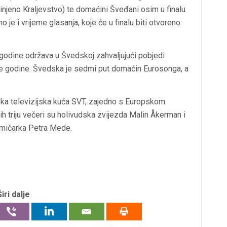
dinjeno Kraljevstvo) te domaćini Šveđani osim u finalu
 je i vrijeme glasanja, koje će u finalu biti otvoreno
godine održava u Švedskoj zahvaljujući pobjedi
e godine. Švedska je sedmi put domaćin Eurosonga, a
ska televizijska kuća SVT, zajedno s Europskom
ih triju večeri su holivudska zvijezda Malin Åkerman i
komičarka Petra Mede.
Širi dalje