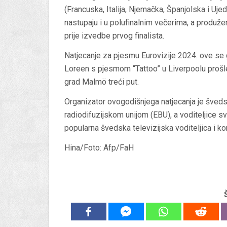
(Francuska, Italija, Njemačka, Španjolska i Uje
nastupaju i u polufinalnim večerima, a produženo
prije izvedbe prvog finalista.
Natjecanje za pjesmu Eurovizije 2024. ove se 
Loreen s pjesmom “Tattoo” u Liverpoolu prošl
grad Malmö treći put.
Organizator ovogodišnjega natjecanja je šved
radiodifuzijskom unijom (EBU), a voditeljice sv
popularna švedska televizijska voditeljica i 
Hina/Foto: Afp/FaH