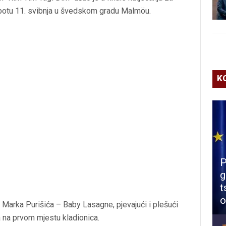
ubotu 11. svibnja u švedskom gradu Malmöu.
K
P
g
t
o
p Marka Purišića – Baby Lasagne, pjevajući i plešući
a na prvom mjestu kladionica.