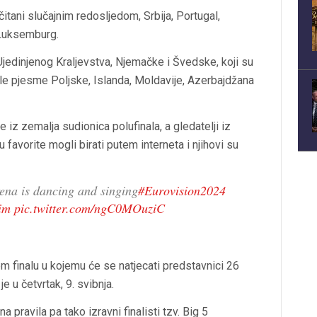
čitani slučajnim redosljedom, Srbija, Portugal,
i Luksemburg.
 Ujedinjenog Kraljevstva, Njemačke i Švedske, koji su
orile pjesme Poljske, Islanda, Moldavije, Azerbajdžana
e iz zemalja sudionica polufinala, a gledatelji iz
 favorite mogli birati putem interneta i njihovi su
na is dancing and singing
#Eurovision2024
im
pic.twitter.com/ngC0MOuziC
jem finalu u kojemu će se natjecati predstavnici 26
e u četvrtak, 9. svibnja.
pravila pa tako izravni finalisti tzv. Big 5