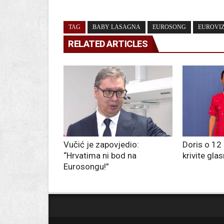
TAG
BABY LASAGNA
EUROSONG
EUROVIZ
RELATED ARTICLES
Vučić je zapovjedio:
Doris o 12 
“Hrvatima ni bod na
krivite glas
Eurosongu!”