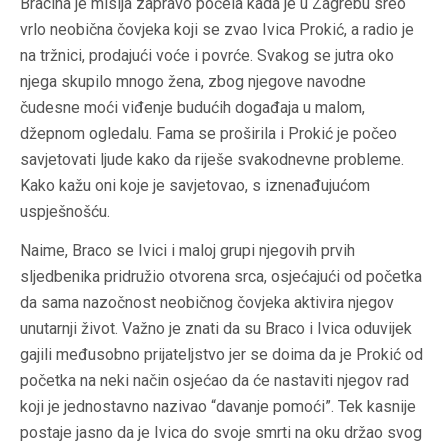
Bracina je misija zapravo počela kada je u Zagrebu sreo
vrlo neobična čovjeka koji se zvao Ivica Prokić, a radio je
na tržnici, prodajući voće i povrće. Svakog se jutra oko
njega skupilo mnogo žena, zbog njegove navodne
čudesne moći viđenje budućih događaja u malom,
džepnom ogledalu. Fama se proširila i Prokić je počeo
savjetovati ljude kako da riješe svakodnevne probleme.
Kako kažu oni koje je savjetovao, s iznenađujućom
uspješnošću.
Naime, Braco se Ivici i maloj grupi njegovih prvih
sljedbenika pridružio otvorena srca, osjećajući od početka
da sama nazočnost neobičnog čovjeka aktivira njegov
unutarnji život. Važno je znati da su Braco i Ivica oduvijek
gajili međusobno prijateljstvo jer se doima da je Prokić od
početka na neki način osjećao da će nastaviti njegov rad
koji je jednostavno nazivao “davanje pomoći”. Tek kasnije
postaje jasno da je Ivica do svoje smrti na oku držao svog