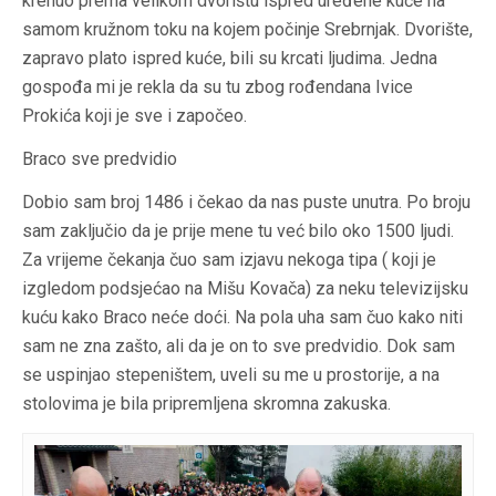
krenuo prema velikom dvorištu ispred uređene kuće na
samom kružnom toku na kojem počinje Srebrnjak. Dvorište,
zapravo plato ispred kuće, bili su krcati ljudima. Jedna
gospođa mi je rekla da su tu zbog rođendana Ivice
Prokića koji je sve i započeo.
Braco sve predvidio
Dobio sam broj 1486 i čekao da nas puste unutra. Po broju
sam zaključio da je prije mene tu već bilo oko 1500 ljudi.
Za vrijeme čekanja čuo sam izjavu nekoga tipa ( koji je
izgledom podsjećao na Mišu Kovača) za neku televizijsku
kuću kako Braco neće doći. Na pola uha sam čuo kako niti
sam ne zna zašto, ali da je on to sve predvidio. Dok sam
se uspinjao stepeništem, uveli su me u prostorije, a na
stolovima je bila pripremljena skromna zakuska.