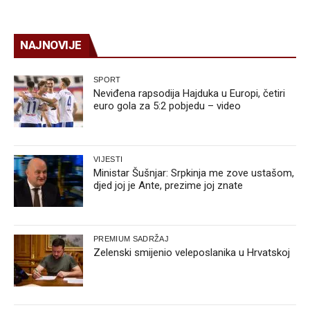
NAJNOVIJE
SPORT
Neviđena rapsodija Hajduka u Europi, četiri
euro gola za 5:2 pobjedu – video
VIJESTI
Ministar Šušnjar: Srpkinja me zove ustašom,
djed joj je Ante, prezime joj znate
PREMIUM SADRŽAJ
Zelenski smijenio veleposlanika u Hrvatskoj