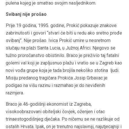
pulena kojeg je smatrao svojim nasljednikom.
Svibanj nije prošao
Prije 19 godina, 1995. godine, Prokić pokazuje znakove
zabrinutosti i govori “stvari će biti u redu ako sretno prođe
svibanj”. Nije prošao. Ivica Prokić umire u nesretnom
slučaju na plaži Santa Lucia, u Južnoj Africi. Njegovo se
tužno proročanstvo obistinilo. Braco je preživio taj fatalni
golemi val koji je zapljusnuo plažu i vratio se u Zagreb kao
novi vođa grupe koja je tada brojila nekoliko stotina ljudi.
Misiju predanog tragičara Prokića Josip Grbavac je
podigao na višu razinu i razmahao je do neviđenih
razmjera.
Braco je 46-godišnji ekonomist iz Zagreba,
visokoobrazovani obiteljski čovjek, oženjen i otac
trinaestogodišnjeg dječaka. Po ničemu se ne razlikuje od
ostalih Hrvata. Ipak, on je trenutno najslavniji, najutjecajniji i