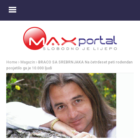
Home
Magazin
BRACO SA SREBRNJAKA Na četrdeset peti rođendan
posjetilo ga je 10.000 ljudi