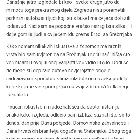
Današnje jutro izgledalo bi kao i svako drugo jutro da
mirnoću toga prekrasnog dijela Zagreba nisu poremetili
parkirani autobusi i ljudi koji su s buketima cvijeća dolazili
odasvud. Kad sam se popodne vraćao natrag ista slika – i
dalje gomila ljudi s cvijećem idu prema Braci sa Srebrnjaka.
Kako nemam nikakvih iskustava s fenomenima raznih
vrsta bio sam uvjeren da na Srebrnjaku neću naći ništa što
već nisam u ovoj ili onoj varijanti već vidio ili čuo. Doduše,
do mene su dopirale gotovo nevjerojatne priče o
nadnaravnim sposobnostima mladolikog čovjeka podulje
kose koji me više podsjećao na zvijezdu rock’n’rolla nego
iscjelitelja.
Poučen iskustvom i radoznalošću da često ništa nije
onako kako izgleda, odlučio sam izbliza saznati što se to
danas, dan prije Dana pobjede, Domovinske zahvalnosti i
Dana hrvatskih branitelja događa na Srebrnjaku. Zbog toga