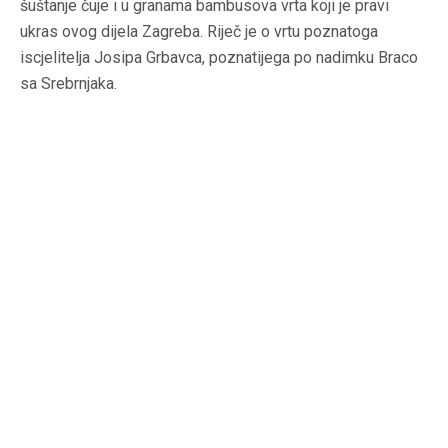
šuštanje čuje i u granama bambusova vrta koji je pravi
ukras ovog dijela Zagreba. Riječ je o vrtu poznatoga
iscjelitelja Josipa Grbavca, poznatijega po nadimku Braco
sa Srebrnjaka.