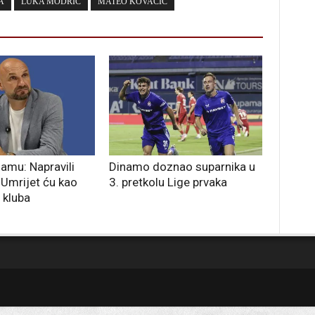
A
LUKA MODRIĆ
MATEO KOVAČIĆ
namu: Napravili
Dinamo doznao suparnika u
Umrijet ću kao
3. pretkolu Lige prvaka
 kluba