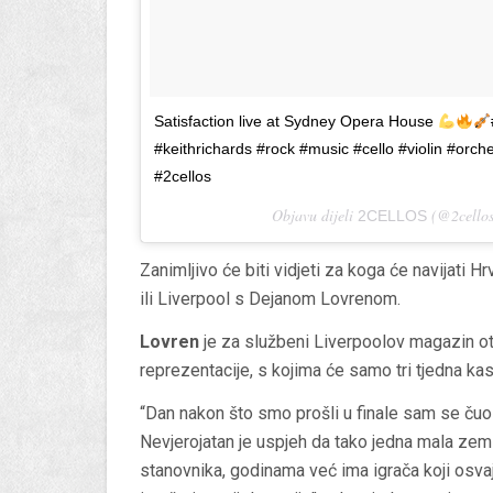
Satisfaction live at Sydney Opera House
#keithrichards #rock #music #cello #violin #or
#2cellos
Objavu dijeli
(@2cellos
2CELLOS
Zanimljivo će biti vidjeti za koga će navijati H
ili Liverpool s Dejanom Lovrenom.
Lovren
je za službeni Liverpoolov magazin otkr
reprezentacije, s kojima će samo tri tjedna kas
“Dan nakon što smo prošli u finale sam se čuo
Nevjerojatan je uspjeh da tako jedna mala zemlj
stanovnika, godinama već ima igrača koji osva