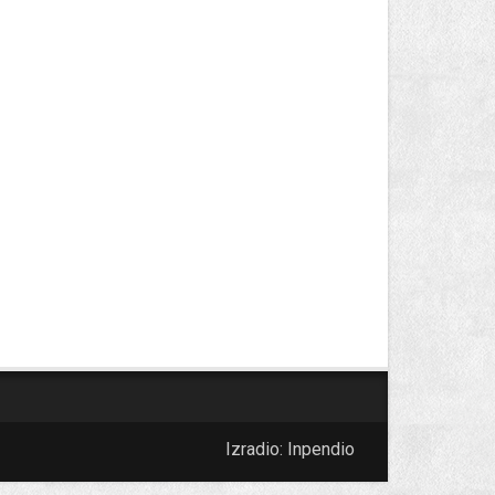
Izradio:
Inpendio