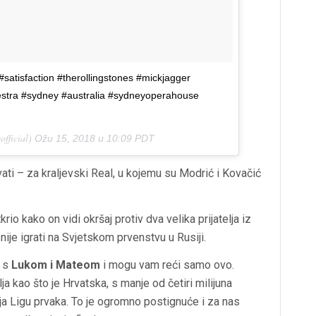
#satisfaction #therollingstones #mickjagger
chestra #sydney #australia #sydneyoperahouse
official)
Ožu 15, 2018 u 10:09 PDT
rvati – za kraljevski Real, u kojemu su Modrić i Kovačić
io kako on vidi okršaj protiv dva velika prijatelja iz
nije igrati na Svjetskom prvenstvu u Rusiji.
 s
Lukom i Mateom
i mogu vam reći samo ovo.
a kao što je Hrvatska, s manje od četiri milijuna
ja Ligu prvaka. To je ogromno postignuće i za nas