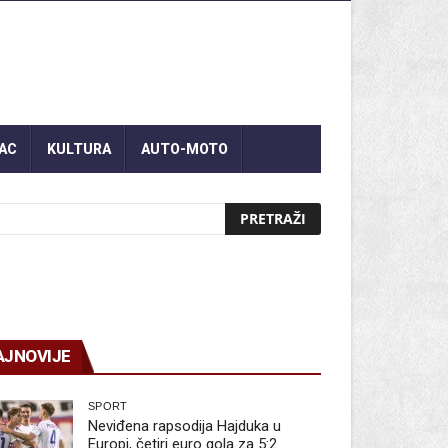
AC
KULTURA
AUTO-MOTO
AJNOVIJE
SPORT
Neviđena rapsodija Hajduka u
Europi, četiri euro gola za 5:2