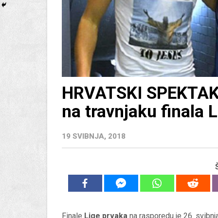
HRVATSKI SPEKTAKL
na travnjaku finala 
19 SVIBNJA, 2018
Finale
Lige prvaka
na rasporedu je 26. svibnj