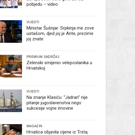
pobjedu – video
VIJESTI
Ministar Šušnjar: Srpkinja me zove
ustašom, djed joj je Ante, prezime
joj znate
PREMIUM SADRŽAJ
Zelenski smijenio veleposlanika u
Hrvatskoj
VIJESTI
Na znanje Klasiću: “Jadran” nije
pitanje jugoslavenstva nego
sukcesije vojne imovine
MAGAZIN
Hrvatica objavila cijene iz Trsta,