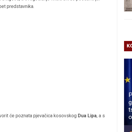
pet predstavnika.
K
P
g
t
tvorit će poznata pjevačica kosovskog
Dua Lipa
, a s
o