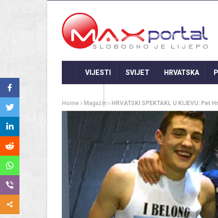
VIJESTI
SVIJET
HRVATSKA
P
GASTRO
Home
Magazin
HRVATSKI SPEKTAKL U KIJEVU: Pet Hrvat