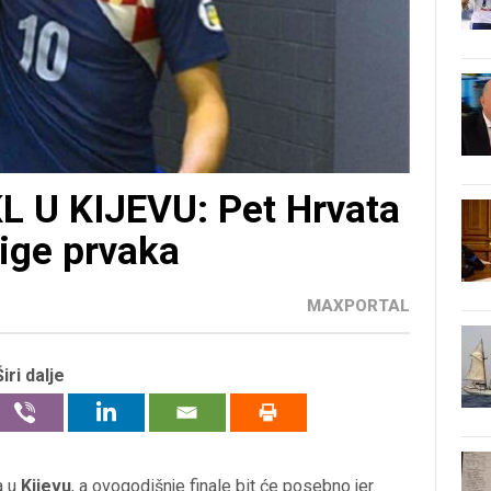
 U KIJEVU: Pet Hrvata
Lige prvaka
MAXPORTAL
Širi dalje
a u
Kijevu
, a ovogodišnje finale bit će posebno jer