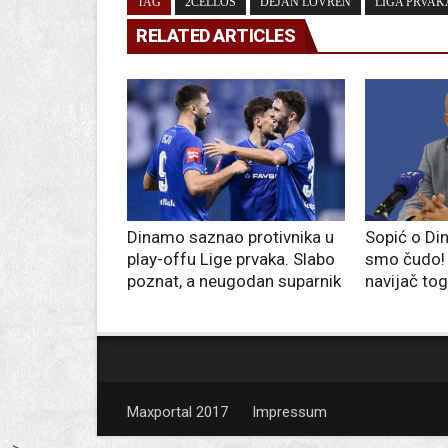
TAG
2CELLOS
DEJAN LOVREN
LIGA PRVAK
RELATED ARTICLES
Dinamo saznao protivnika u
Sopić o Di
play-offu Lige prvaka. Slabo
smo čudo! 
poznat, a neugodan suparnik
navijač tog
Maxportal 2017
Impressum