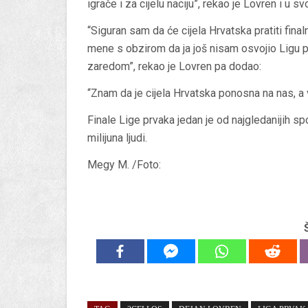
igrače i za cijelu naciju”, rekao je Lovren i u sv
“Siguran sam da će cijela Hrvatska pratiti final
mene s obzirom da ja još nisam osvojio Ligu p
zaredom”, rekao je Lovren pa dodao:
“Znam da je cijela Hrvatska ponosna na nas, a v
Finale Lige prvaka jedan je od najgledanijih s
milijuna ljudi.
Megy M. /Foto: