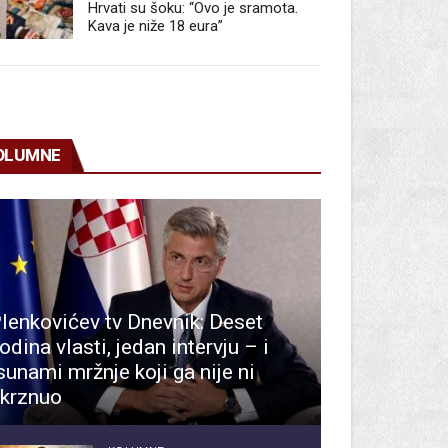
Hrvati su šoku: “Ovo je sramota.
Kava je niže 18 eura”
OLUMNE
lenkovićev tv Dnevnik: Deset
odina vlasti, jedan intervju – i
sunami mržnje koji ga nije ni
krznuo