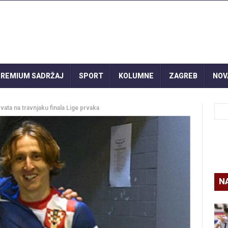
REMIUM SADRŽAJ
SPORT
KOLUMNE
ZAGREB
NOV
a na travnjaku finala Lige prvaka
N