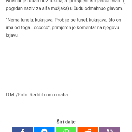
Novinar je ostao bez teksta, a “prosječni istrijanski chad” (
pogrdan naziv za alfa mužjaka) u čudu odmahnuo glavom.
“Nema tunela: kuknjava. Probije se tunel: kuknjava, što on
ima od toga….cccccc”, primjeren je komentar na njegovu
izjavu.
D.M. /Foto: Reddit.com croatia
Širi dalje