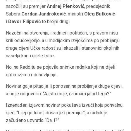
nazočili su premijer
Andrej Plenković
, predsjednik
Sabora
Gordan Jandroković
, ministri
Oleg Butković
i
Davor Filipović
te brojni drugi.
Nazočni na otvorenju, i radnici i političari, s pravom nisu
krili oduševljenje, a u medijskim izvješćima po probijanju
druge cijeni Učke radost su iskazali i stanovnici okolinih
naselja kao i cijele Istre.
No, na Redditu se pojavila snimka radnika koji ne dijeli
optimizam i oduševljenje.
Novinar ga je pitao je li ponosan na probijanje druge cijevi,
a on je odgovorio: “A isto mi je, ća imam ja od tega?”
Iznenađen izjavom novinar pokušava izvući koju pohvalnu
riječ: “Lijep je tunel, došao je i premijer”, a radnik je
začuđeno uzvratio “Da, i?”