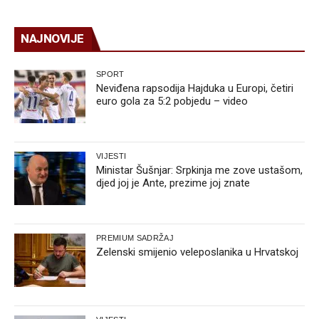
NAJNOVIJE
SPORT
Neviđena rapsodija Hajduka u Europi, četiri
euro gola za 5:2 pobjedu – video
VIJESTI
Ministar Šušnjar: Srpkinja me zove ustašom,
djed joj je Ante, prezime joj znate
PREMIUM SADRŽAJ
Zelenski smijenio veleposlanika u Hrvatskoj