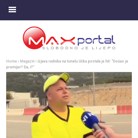
Home
Magazin
Izjava radnika na tunelu Učka postala je hit: “Došao je
premijer? Da, i?”